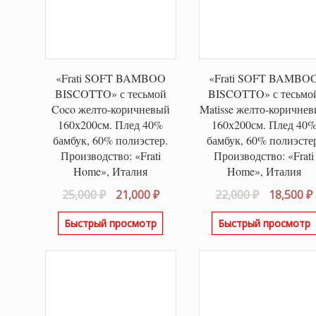
«Frati SOFT BAMBOO
«Frati SOFT BAMBO
BISCOTTO» с тесьмой
BISCOTTO» с тесьмо
Coco желто-коричневый
Matisse желто-коричне
160х200см. Плед 40%
160х200см. Плед 40
бамбук, 60% полиэстер.
бамбук, 60% полиэсте
Производство: «Frati
Производство: «Frati
Home», Италия
Home», Италия
Первоначальная
Текущая
Первонач
25,000
₽
21,000
₽
22,000
₽
18,500
₽
цена
цена:
цена
Быстрый просмотр
Быстрый просмотр
составляла
21,000 ₽.
составля
25,000 ₽.
22,000 ₽.