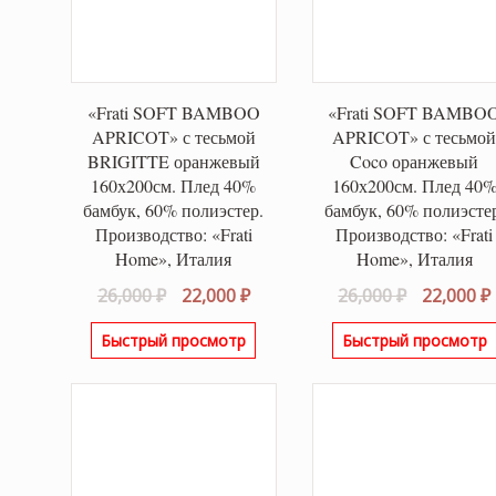
«Frati SOFT BAMBOO
«Frati SOFT BAMBO
APRICOT» с тесьмой
APRICOT» с тесьмо
BRIGITTE оранжевый
Coco оранжевый
160х200см. Плед 40%
160х200см. Плед 40
бамбук, 60% полиэстер.
бамбук, 60% полиэсте
Производство: «Frati
Производство: «Frati
Home», Италия
Home», Италия
Первоначальная
Текущая
Первонач
26,000
₽
22,000
₽
26,000
₽
22,000
₽
цена
цена:
цена
Быстрый просмотр
Быстрый просмотр
составляла
22,000 ₽.
составля
26,000 ₽.
26,000 ₽.