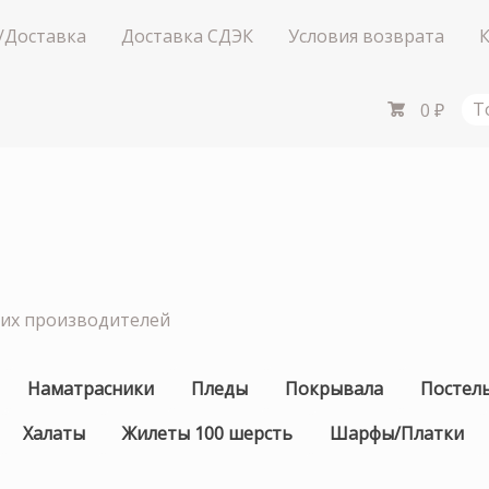
/Доставка
Доставка СДЭК
Условия возврата
0
₽
Т
ших производителей
Наматрасники
Пледы
Покрывала
Постел
Халаты
Жилеты 100 шерсть
Шарфы/Платки