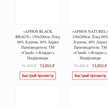
«APHOS BLACK
«APHOS NATUREL
BRAUN» 150х200см. Плед
150х200см. Плед 60
60% Хлопок, 40% Акрил
Хлопок, 40% Акрил
Производитель: ТМ
Производитель: ТМ
«Claudi» («Клауди»),
«Claudi» («Клауди»),
Нидерланды
Нидерланды
Первоначальная
Текущая
Первонач
15,400
₽
13,850
₽
15,400
₽
13,850
₽
цена
цена:
цена
Быстрый просмотр
Быстрый просмотр
составляла
13,850 ₽.
составля
15,400 ₽.
15,400 ₽.