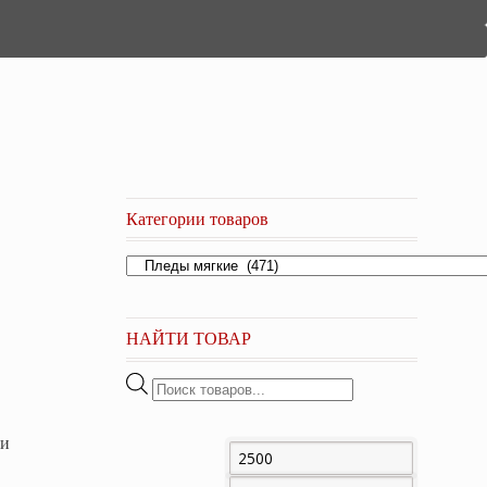
Категории товаров
НАЙТИ ТОВАР
Поиск
товаров
ии
Минимальная
Максима