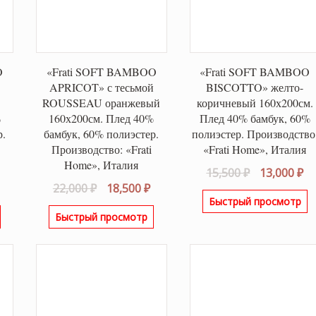
O
«Frati SOFT BAMBOO
«Frati SOFT BAMBOO
й
APRICOT» с тесьмой
BISCOTTO» желто-
ROUSSEAU оранжевый
коричневый 160х200см.
%
160х200см. Плед 40%
Плед 40% бамбук, 60%
р.
бамбук, 60% полиэстер.
полиэстер. Производство
Производство: «Frati
«Frati Home», Италия
Home», Италия
Первонача
Т
15,500
₽
13,000
₽
альная
Текущая
Первоначальная
Текущая
22,000
₽
18,500
₽
цена
це
Быстрый просмотр
цена:
цена
цена:
составляла
13
Быстрый просмотр
ла
22,000 ₽.
составляла
18,500 ₽.
15,500 ₽.
22,000 ₽.