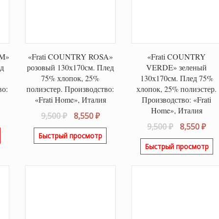
IM»
«Frati COUNTRY ROSA»
«Frati COUNTRY
ед
розовый 130х170см. Плед
VERDE» зеленый
75% хлопок, 25%
130х170см. Плед 75%
во:
полиэстер. Производство:
хлопок, 25% полиэстер.
«Frati Home», Италия
Производство: «Frati
Home», Италия
альная
екущая
Первоначальная
Текущая
9,500
₽
8,550
₽
Первонача
Те
9,500
₽
8,550
₽
ена:
цена
цена:
Быстрый просмотр
цена
цен
ла
550 ₽.
составляла
8,550 ₽.
Быстрый просмотр
составляла
8,5
9,500 ₽.
9,500 ₽.