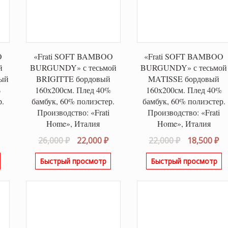
O
«Frati SOFT BAMBOO
«Frati SOFT BAMBOO
й
BURGUNDY» с тесьмой
BURGUNDY» с тесьмой
вый
BRIGITTE бордовый
MATISSE бордовый
%
160х200см. Плед 40%
160х200см. Плед 40%
р.
бамбук, 60% полиэстер.
бамбук, 60% полиэстер.
Производство: «Frati
Производство: «Frati
Home», Италия
Home», Италия
альная
Текущая
Первоначальная
Текущая
Первонача
Т
26,000
₽
22,000
₽
22,000
₽
18,500
₽
цена:
цена
цена:
цена
це
Быстрый просмотр
Быстрый просмотр
ла
18,500 ₽.
составляла
22,000 ₽.
составляла
18
26,000 ₽.
22,000 ₽.