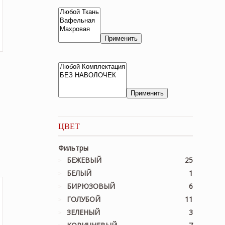
Применить
Применить
ЦВЕТ
льная
екущая
на:
Фильтры
,850 ₽.
БЕЖЕВЫЙ
25
БЕЛЫЙ
1
БИРЮЗОВЫЙ
6
ГОЛУБОЙ
11
ЗЕЛЕНЫЙ
3