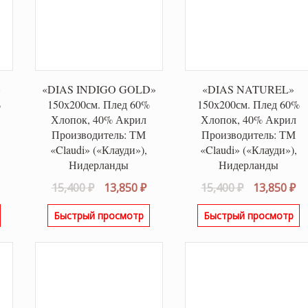
»
«DIAS INDIGO GOLD»
«DIAS NATUREL»
%
150х200см. Плед 60%
150х200см. Плед 60%
Хлопок, 40% Акрил
Хлопок, 40% Акрил
Производитель: ТМ
Производитель: ТМ
«Claudi» («Клауди»),
«Claudi» («Клауди»),
Нидерланды
Нидерланды
альная
Текущая
Первоначальная
Текущая
Первонача
Т
15,400
₽
13,850
₽
15,400
₽
13,850
₽
цена:
цена
цена:
цена
це
Быстрый просмотр
Быстрый просмотр
ла
13,850 ₽.
составляла
13,850 ₽.
составляла
13
15,400 ₽.
15,400 ₽.