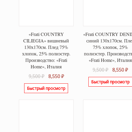
«Frati COUNTRY
«Frati COUNTRY DEN
CILIEGIA» вишневый
синий 130х170см. Пл
130х170см. Плед 75%
75% хлопок, 25%
хлопок, 25% полиэстер.
полиэстер. Производст
Производство: «Frati
«Frati Home», Италия
Home», Италия
Первонач
Т
9,500
₽
8,550
₽
Первоначальная
Текущая
9,500
₽
8,550
₽
цена
ц
Быстрый просмотр
цена
цена:
составля
8,
Быстрый просмотр
составляла
8,550 ₽.
9,500 ₽.
9,500 ₽.