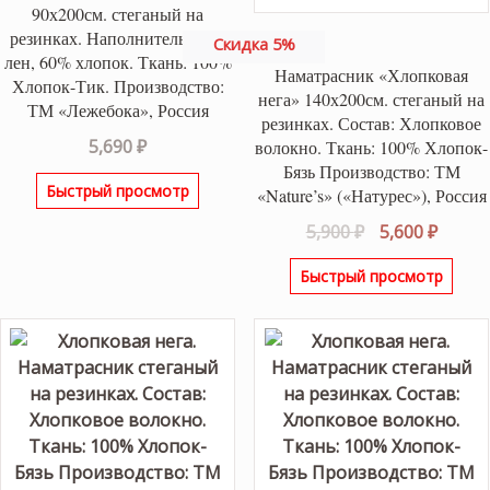
90х200см. стеганый на
резинках. Наполнитель: 40%
Скидка 5%
лен, 60% хлопок. Ткань: 100%
Наматрасник «Хлопковая
Хлопок-Тик. Производство:
нега» 140х200см. стеганый на
ТМ «Лежебока», Россия
резинках. Состав: Хлопковое
5,690
₽
волокно. Ткань: 100% Хлопок-
Бязь Производство: ТМ
Быстрый просмотр
«Nature’s» («Натурес»), Россия
Первоначаль
Текущ
5,900
₽
5,600
₽
цена
цена:
Быстрый просмотр
составляла
5,600 ₽
5,900 ₽.