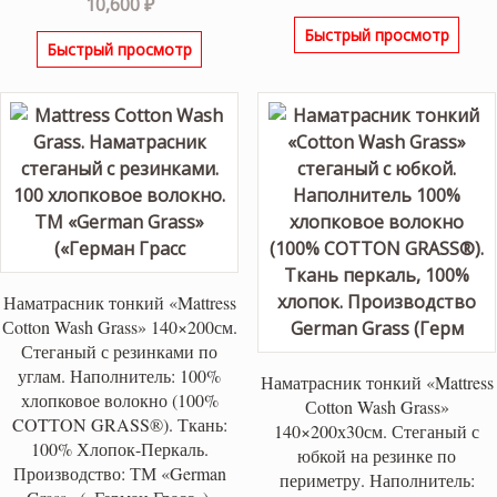
10,600
₽
цена
цена:
Быстрый просмотр
составляла
9,800 
Быстрый просмотр
13,100 ₽.
Наматрасник тонкий «Mattress
Сotton Wash Grass» 140×200см.
Стеганый с резинками по
углам. Наполнитель: 100%
Наматрасник тонкий «Mattress
хлопковое волокно (100%
Сotton Wash Grass»
COTТON GRASS®). Ткань:
140×200х30см. Стеганый с
100% Хлопок-Перкаль.
юбкой на резинке по
Производство: ТМ «German
периметру. Наполнитель: