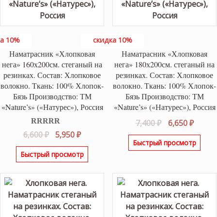
а 10%
скидка 10%
Наматрасник «Хлопковая
Наматрасник «Хлопковая
нега» 160х200см. стеганый на
нега» 180х200см. стеганый на
резинках. Состав: Хлопковое
резинках. Состав: Хлопковое
волокно. Ткань: 100% Хлопок-
волокно. Ткань: 100% Хлопок-
Бязь Производство: ТМ
Бязь Производство: ТМ
«Nature’s» («Натурес»), Россия
«Nature’s» («Натурес»), Россия
Первоначаль
Текущ
7,400
₽
6,650
₽
Оценка
5.00
Первоначальная
Текущая
цена
цена:
6,600
₽
5,950
₽
из 5
Быстрый просмотр
цена
цена:
составляла
6,650 ₽
Быстрый просмотр
составляла
5,950 ₽.
7,400 ₽.
6,600 ₽.