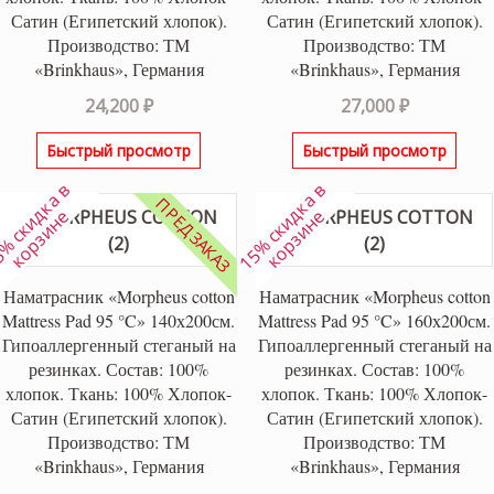
Сатин (Египетский хлопок).
Сатин (Египетский хлопок).
Производство: ТМ
Производство: ТМ
«Brinkhaus», Германия
«Brinkhaus», Германия
24,200
₽
27,000
₽
Быстрый просмотр
Быстрый просмотр
1
5
%
с
к
и
к
а
в
к
о
р
з
и
н
1
5
%
с
к
и
к
а
в
к
о
р
з
и
н
ПРЕДЗАКАЗ
д
е
д
е
Наматрасник «Morpheus cotton
Наматрасник «Morpheus cotton
Mattress Pad 95 °C» 140х200см.
Mattress Pad 95 °C» 160х200см.
Гипоаллергенный стеганый на
Гипоаллергенный стеганый на
резинках. Состав: 100%
резинках. Состав: 100%
хлопок. Ткань: 100% Хлопок-
хлопок. Ткань: 100% Хлопок-
Сатин (Египетский хлопок).
Сатин (Египетский хлопок).
Производство: ТМ
Производство: ТМ
«Brinkhaus», Германия
«Brinkhaus», Германия