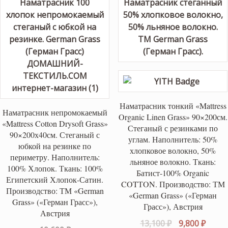
Наматрасник тонкий «Mattress
Наматрасник непромокаемый
Organic Linen Grass» 90×200см.
«Mattress Cotton Drysoft Grass»
Стеганый с резинками по
90×200х40см. Стеганый с
углам. Наполнитель: 50%
юбкой на резинке по
хлопковое волокно, 50%
периметру. Наполнитель:
льняное волокно. Ткань:
100% Хлопок. Ткань: 100%
Батист-100% Organic
Египетский Хлопок-Сатин.
COTТON. Производство: ТМ
Производство: ТМ «German
«German Grass» («Герман
Grass» («Герман Грасс»),
Грасс»), Австрия
Австрия
Первоначаль
Теку
13,100
₽
9,800
₽