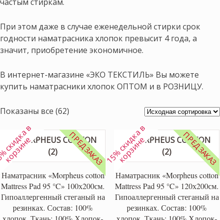
частым стиркам.
При этом даже в случае еженедельной стирки срок
годности наматрасника хлопок превысит 4 года, а
значит, приобретение экономичное.
В интернет-магазине «ЭКО ТЕКСТИЛЬ» Вы можете
купить наматрасники хлопок ОПТОМ и в РОЗНИЦУ.
Показаны все (62)
1
5
%
с
к
и
к
а
в
к
о
р
з
и
н
1
5
%
с
к
и
к
а
в
к
о
р
з
и
н
ПРЕДЗАКАЗ
ПРЕДЗАКАЗ
д
е
д
е
Наматрасник «Morpheus cotton
Наматрасник «Morpheus cotton
Mattress Pad 95 °C» 100х200см.
Mattress Pad 95 °C» 120х200см.
Гипоаллергенный стеганый на
Гипоаллергенный стеганый на
резинках. Состав: 100%
резинках. Состав: 100%
хлопок. Ткань: 100% Хлопок-
хлопок. Ткань: 100% Хлопок-