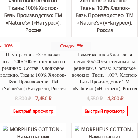
а 10%
Скидка 5%
Наматрасник «Хлопковая
Наматрасник «Хлопковая
нега» 200х200см. стеганый на
нега» 90х200см. стеганый на
резинках. Состав: Хлопковое
резинках. Состав: Хлопковое
волокно. Ткань: 100% Хлопок-
волокно. Ткань: 100% Хлопок-
Бязь Производство: ТМ
Бязь Производство: ТМ
«Nature’s» («Натурес»), Россия
«Nature’s» («Натурес»), Россия
Первоначальная
Текущая
Первоначаль
Текущ
8,300
₽
7,450
₽
4,550
₽
4,300
₽
цена
цена:
цена
цена:
Быстрый просмотр
Быстрый просмотр
составляла
7,450 ₽.
составляла
4,300 ₽
8,300 ₽.
4,550 ₽.