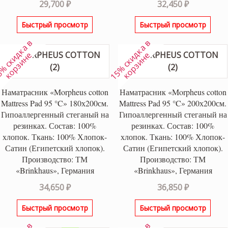
29,700
₽
32,450
₽
Быстрый просмотр
Быстрый просмотр
1
5
%
с
к
и
к
а
в
к
о
р
з
и
н
1
5
%
с
к
и
к
а
в
к
о
р
з
и
н
д
е
д
е
Наматрасник «Morpheus cotton
Наматрасник «Morpheus cotton
Mattress Pad 95 °C» 180х200см.
Mattress Pad 95 °C» 200х200см.
Гипоаллергенный стеганый на
Гипоаллергенный стеганый на
резинках. Состав: 100%
резинках. Состав: 100%
хлопок. Ткань: 100% Хлопок-
хлопок. Ткань: 100% Хлопок-
Сатин (Египетский хлопок).
Сатин (Египетский хлопок).
Производство: ТМ
Производство: ТМ
«Brinkhaus», Германия
«Brinkhaus», Германия
34,650
₽
36,850
₽
Быстрый просмотр
Быстрый просмотр