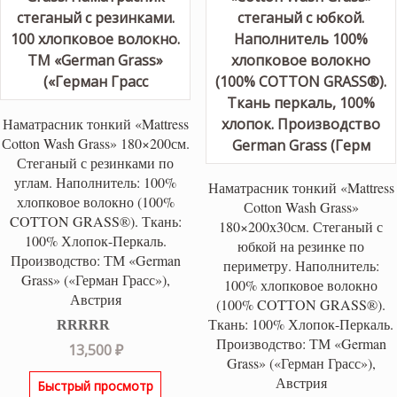
Наматрасник тонкий «Mattress
Сotton Wash Grass» 180×200см.
Стеганый с резинками по
углам. Наполнитель: 100%
Наматрасник тонкий «Mattress
хлопковое волокно (100%
Сotton Wash Grass»
COTТON GRASS®). Ткань:
180×200х30см. Стеганый с
100% Хлопок-Перкаль.
юбкой на резинке по
Производство: ТМ «German
периметру. Наполнитель:
Grass» («Герман Грасс»),
100% хлопковое волокно
Австрия
(100% COTТON GRASS®).
Ткань: 100% Хлопок-Перкаль.
Производство: ТМ «German
Оценка
5.00
13,500
₽
из 5
Grass» («Герман Грасс»),
Австрия
Быстрый просмотр