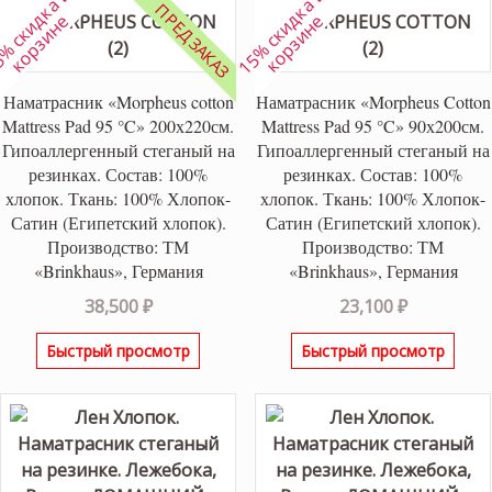
1
5
%
с
к
и
к
а
в
к
о
р
з
и
н
1
5
%
с
к
и
к
а
в
к
о
р
з
и
н
ПРЕДЗАКАЗ
д
е
д
е
Наматрасник «Morpheus cotton
Наматрасник «Morpheus Cotton
Mattress Pad 95 °C» 200х220см.
Mattress Pad 95 °C» 90х200см.
Гипоаллергенный стеганый на
Гипоаллергенный стеганый на
резинках. Состав: 100%
резинках. Состав: 100%
хлопок. Ткань: 100% Хлопок-
хлопок. Ткань: 100% Хлопок-
Сатин (Египетский хлопок).
Сатин (Египетский хлопок).
Производство: ТМ
Производство: ТМ
«Brinkhaus», Германия
«Brinkhaus», Германия
38,500
₽
23,100
₽
Быстрый просмотр
Быстрый просмотр