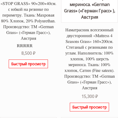
«STOP GRASS» 90×200×40см.
с юбкой на резинке по
периметру. Ткань: Махровая
80% Хлопок, 20% Polyurethan.
Производство: ТМ «German
Наматрасник всесезонный
Grass» («Герман Грасс»),
двусторонний «Mattress 4
Австрия
Seasons Grass» 160×200см.
Стеганый с резинками по
Оценка
5.00
углам. Наполнитель: 100%
8,500
₽
из 5
хлопок, 100% шерсть
Быстрый просмотр
мериноса. Ткань: 100%
хлопок, Сатин (Fine sateen).
Производство: ТМ «German
Grass» («Герман Грасс»),
Австрия
15,300
₽
Быстрый просмотр