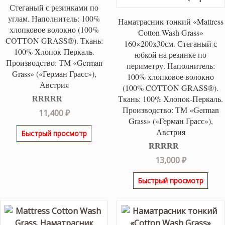
Стеганый с резинками по
углам. Наполнитель: 100%
Наматрасник тонкий «Mattress
хлопковое волокно (100%
Сotton Wash Grass»
COTТON GRASS®). Ткань:
160×200х30см. Стеганый с
100% Хлопок-Перкаль.
юбкой на резинке по
Производство: ТМ «German
периметру. Наполнитель:
Grass» («Герман Грасс»),
100% хлопковое волокно
Австрия
(100% COTТON GRASS®).
Ткань: 100% Хлопок-Перкаль.
Производство: ТМ «German
Оценка
5.00
11,400
₽
из 5
Grass» («Герман Грасс»),
Австрия
Быстрый просмотр
Оценка
5.00
13,000
₽
из 5
Быстрый просмотр