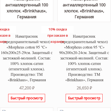
кидка
10% скидка
казе в
при заказе в
Наматрасник
Наматрасник
(предохранительный чехол)
(предохранительный чехол)
зине
корзине
«Morpheus cotton 95 °C»
«Morpheus cotton 95 °C»
160х200х25-29см. Защитный с
90х200х20-24см. Защитный с
застежкой-молнией. Состав:
застежкой-молнией. Состав:
100% хлопок-сатин
100% хлопок-сатин
(египетский хлопок).
(египетский хлопок).
Производство: ТМ
Производство: ТМ
«Brinkhaus», Германия
«Brinkhaus», Германия
47,200
₽
26,650
₽
Быстрый просмотр
Быстрый просмотр