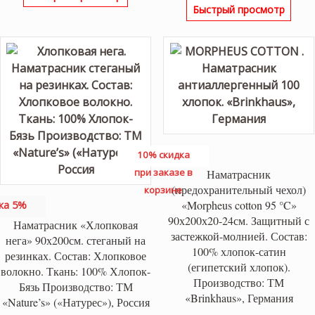
Быстрый просмотр
10% скидка
при заказе в
Наматрасник
(предохранительный чехол)
корзине
ка 5%
«Morpheus cotton 95 °C»
90х200х20-24см. Защитный с
Наматрасник «Хлопковая
застежкой-молнией. Состав:
нега» 90х200см. стеганый на
100% хлопок-сатин
резинках. Состав: Хлопковое
(египетский хлопок).
волокно. Ткань: 100% Хлопок-
Производство: ТМ
Бязь Производство: ТМ
«Brinkhaus», Германия
«Nature’s» («Натурес»), Россия