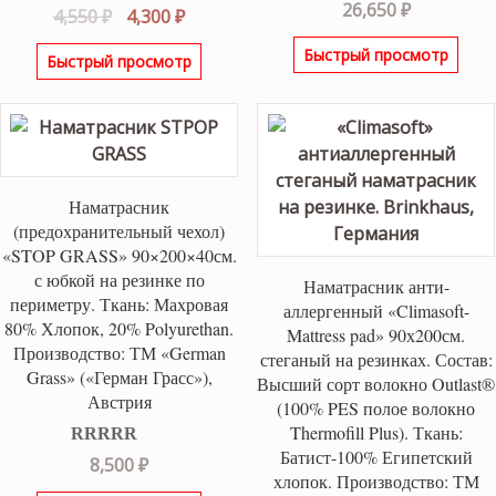
26,650
₽
Первоначальная
Текущая
4,550
₽
4,300
₽
цена
цена:
Быстрый просмотр
Быстрый просмотр
составляла
4,300 ₽.
4,550 ₽.
Наматрасник
(предохранительный чехол)
«STOP GRASS» 90×200×40см.
с юбкой на резинке по
Наматрасник анти-
периметру. Ткань: Махровая
аллергенный «Climasoft-
80% Хлопок, 20% Polyurethan.
Mattress pad» 90х200см.
Производство: ТМ «German
стеганый на резинках. Состав:
Grass» («Герман Грасс»),
Высший сорт волокно Outlast®
Австрия
(100% PES полое волокно
Thermofill Plus). Ткань:
Батист-100% Египетский
Оценка
5.00
8,500
₽
из 5
хлопок. Производство: ТМ