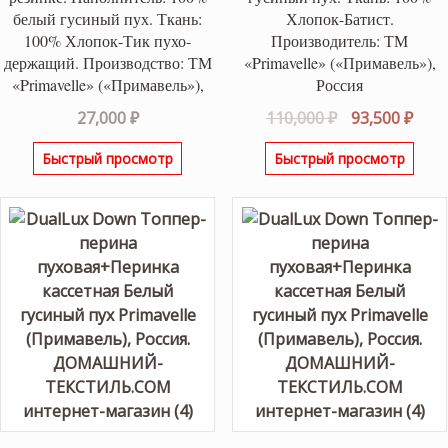
белый гусиный пух. Ткань:
Хлопок-Батист.
100% Хлопок-Тик пухо-
Производитель: ТМ
держащий. Производство: ТМ
«Primavelle» («Примавель»),
«Primavelle» («Примавель»),
Россия
Первоначаль
Тек
27,000
₽
110,000
₽
93,500
₽
цена
цена
Быстрый просмотр
Быстрый просмотр
составляла
93,5
110,000 ₽.