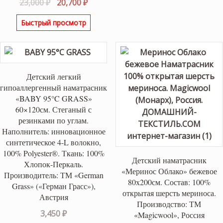
Первоначальная
Текущая
23,000
₽
20,700
₽
цена
цена:
Быстрый просмотр
составляла
20,700 ₽.
23,000 ₽.
Детский легкий
гипоаллергенный наматрасник
«BABY 95°C GRASS»
60×120см. Стеганый с
резинками по углам.
Наполнитель: инновационное
синтетическое 4-L волокно,
100% Polyester®. Ткань: 100%
Детский наматрасник
Хлопок-Перкаль.
«Меринос Облако» бежевое
Производитель: ТМ «German
80х200см. Состав: 100%
Grass» («Герман Грасс»),
открытая шерсть мериноса.
Австрия
Производство: ТМ
3,450
₽
«Magicwool», Россия