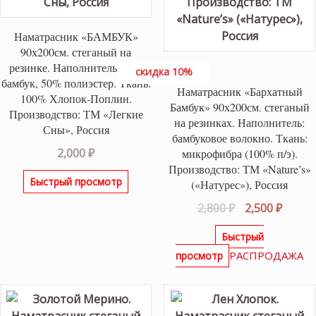
Наматрасник «БАМБУК»
90х200см. стеганый на
резинке. Наполнитель: 50%
скидка 10%
бамбук, 50% полиэстер. Ткань:
Наматрасник «Бархатный
100% Хлопок-Поплин.
Бамбук» 90х200см. стеганый
Производство: ТМ «Легкие
на резинках. Наполнитель:
Сны», Россия
бамбуковое волокно. Ткань:
2,000
₽
микрофибра (100% п/э).
Производство: ТМ «Nature’s»
Быстрый просмотр
(«Натурес»), Россия
Первоначаль
Текущ
2,800
₽
2,500
₽
цена
цена:
Быстрый
составляла
2,500 ₽
РАСПРОДАЖА
просмотр
2,800 ₽.