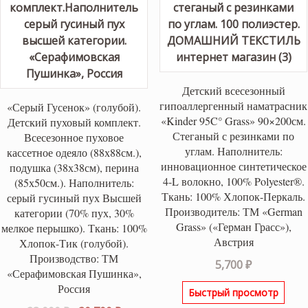
Детский всесезонный
гипоаллергенный наматрасник
«Серый Гусенок» (голубой).
«Kinder 95C° Grass» 90×200см.
Детский пуховый комплект.
Стеганый с резинками по
Всесезонное пуховое
углам. Наполнитель:
кассетное одеяло (88х88см.),
инновационное синтетическое
подушка (38х38см), перина
4-L волокно, 100% Polyester®.
(85х50см.). Наполнитель:
Ткань: 100% Хлопок-Перкаль.
серый гусиный пух Высшей
Производитель: ТМ «German
категории (70% пух, 30%
Grass» («Герман Грасс»),
мелкое перышко). Ткань: 100%
Австрия
Хлопок-Тик (голубой).
Производство: ТМ
5,700
₽
«Серафимовская Пушинка»,
Россия
Быстрый просмотр