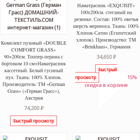
Наматрасник «EXQUISIT»
100х200см. стеганый на
резинке. Состав: 100% овечья
шерсть мериноса. Ткань: 100%
Хлопок-Сатин (Египетский
хлопок). Производство: ТМ
Комплект пуховый «DOUBLE
«Brinkhaus», Германия
COMFORT GRASS»
90×200см. Топпер-перина с
34,650
₽
бортиком 10 см+Наматрасник
Быстрый
кассетный. Белый гусиный
15%
пух. Ткань: 100% Хлопок.
просмотр
Производитель: ТМ «German
скидка в корзине
Grass» («Герман Грасс»),
Австрия
74,200
₽
Быстрый просмотр