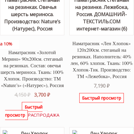
Наматрасник «Лен Хлопок»
а 10%
120х200см. стеганый на
Наматрасник «Золотой
резинках. Наполнитель: 40%
Мерино» 90х200см. стеганый
лен, 60% хлопок. Ткань: 100%
на резинках. Состав: овечья
Хлопок-Тик. Производство:
шерсть мериноса. Ткань: 100%
ТМ «Лежебока», Россия
Хлопок. Производство: ТМ
«Nature’s» («Натурес»), Россия
7,190
₽
Первоначальная
Текущая
4,150
₽
3,700
₽
Быстрый просмотр
цена
цена:
Быстрый
составляла
3,700 ₽.
РАСПРОДАЖА
просмотр
4,150 ₽.