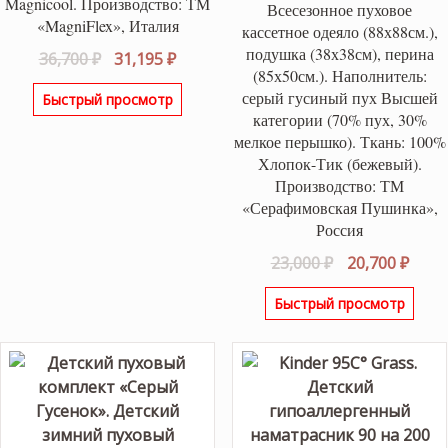
Magnicool. Производство: ТМ
Всесезонное пуховое
«MagniFlex», Италия
кассетное одеяло (88х88см.),
подушка (38х38см), перина
Первоначальная
Текущая
36,700
₽
31,195
₽
(85х50см.). Наполнитель:
цена
цена:
серый гусиный пух Высшей
Быстрый просмотр
составляла
31,195 ₽.
категории (70% пух, 30%
36,700 ₽.
мелкое перышко). Ткань: 100%
Хлопок-Тик (бежевый).
Производство: ТМ
«Серафимовская Пушинка»,
Россия
Первоначаль
Теку
23,000
₽
20,700
₽
цена
цена
Быстрый просмотр
составляла
20,70
23,000 ₽.