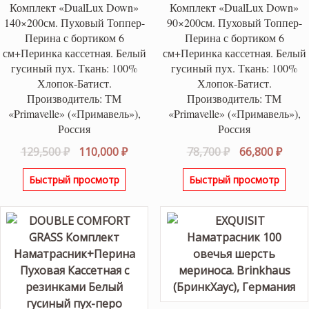
Комплект «DualLux Down»
Комплект «DualLux Down»
140×200см. Пуховый Топпер-
90×200см. Пуховый Топпер-
Перина с бортиком 6
Перина с бортиком 6
см+Перинка кассетная. Белый
см+Перинка кассетная. Белый
гусиный пух. Ткань: 100%
гусиный пух. Ткань: 100%
Хлопок-Батист.
Хлопок-Батист.
Производитель: ТМ
Производитель: ТМ
«Primavelle» («Примавель»),
«Primavelle» («Примавель»),
Россия
Россия
Первоначальная
Текущая
Первоначаль
Теку
129,500
₽
110,000
₽
78,700
₽
66,800
₽
цена
цена:
цена
цена
Быстрый просмотр
Быстрый просмотр
составляла
110,000 ₽.
составляла
66,80
129,500 ₽.
78,700 ₽.