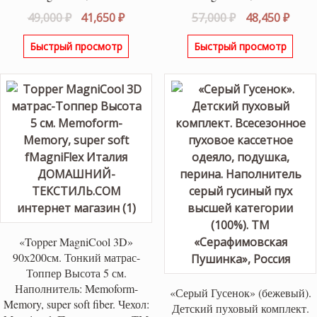
Первоначальная
Текущая
Первоначаль
Теку
49,000
₽
41,650
₽
57,000
₽
48,450
₽
цена
цена:
цена
цена
Быстрый просмотр
Быстрый просмотр
составляла
41,650 ₽.
составляла
48,45
49,000 ₽.
57,000 ₽.
«Topper MagniCool 3D»
90х200см. Тонкий матрас-
Топпер Высота 5 см.
Наполнитель: Memoform-
«Серый Гусенок» (бежевый).
Memory, super soft fiber. Чехол:
Детский пуховый комплект.