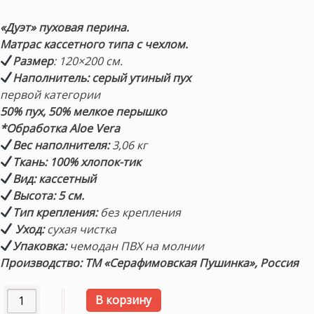
цена
цена:
составляла
16,500 ₽.
«Дуэт» пуховая перина.
18,400 ₽.
Матрас кассетного типа с чехлом.
Размер
: 120×200 см.
Наполнитель:
серый утиный пух
первой категории
50% пух, 50% мелкое перышко
*Обработка Aloe Vera
Вес наполнителя:
3,06 кг
Ткань: 100% хлопок-
тик
Вид: кассетный
Высота: 5 см.
Тип крепления:
без крепления
Уход:
сухая чистка
Упаковка:
чемодан ПВХ на молнии
Производство: ТМ «Серафимовская Пушинка», Россия
Количество товара Пуховая перина «Дуэт» 120×200см. М
В корзину