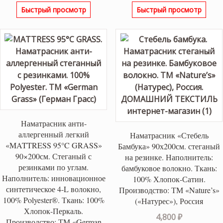
цена
цена:
цена
цена
Быстрый просмотр
Быстрый просмотр
составляла
23,800 ₽.
составляла
37,66
26,500 ₽.
41,850 ₽.
Наматрасник анти-
аллергенный легкий
Наматрасник «Стебель
«MATTRESS 95°C GRASS»
Бамбука» 90х200см. стеганый
90×200см. Стеганый с
на резинке. Наполнитель:
резинками по углам.
бамбуковое волокно. Ткань:
Наполнитель: инновационное
100% Хлопок-Сатин.
синтетическое 4-L волокно,
Производство: ТМ «Nature’s»
100% Polyester®. Ткань: 100%
(«Натурес»), Россия
Хлопок-Перкаль.
4,800
₽
Производство: ТМ «German