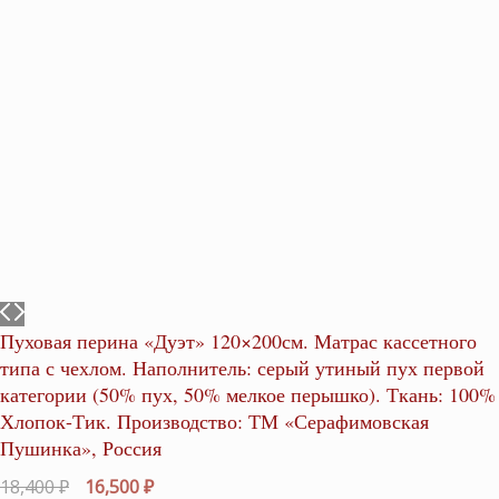
Пуховая перина «Дуэт» 120×200см. Матрас кассетного
типа с чехлом. Наполнитель: серый утиный пух первой
категории (50% пух, 50% мелкое перышко). Ткань: 100%
Хлопок-Тик. Производство: ТМ «Серафимовская
Пушинка», Россия
Первоначальная
Текущая
18,400
₽
16,500
₽