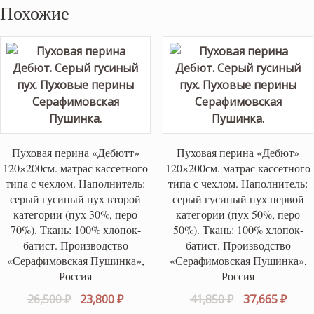
Похожие
Пуховая перина «Дебютт»
Пуховая перина «Дебют»
120×200см. матрас кассетного
120×200см. матрас кассетного
типа с чехлом. Наполнитель:
типа с чехлом. Наполнитель:
серый гусиный пух второй
серый гусиный пух первой
категории (пух 30%, перо
категории (пух 50%, перо
70%). Ткань: 100% хлопок-
50%). Ткань: 100% хлопок-
батист. Производство
батист. Производство
«Серафимовская Пушинка»,
«Серафимовская Пушинка»,
Россия
Россия
Первоначальная
Текущая
Первоначаль
Теку
26,500
₽
23,800
₽
41,850
₽
37,665
₽