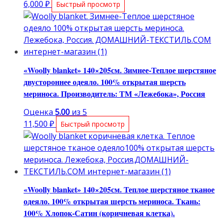
6,000
₽
Быстрый просмотр
«Woolly blanket» 140×205см. Зимнее-Теплое шерстяное
двустороннее одеяло. 100% открытая шерсть
мериноса. Производитель: ТМ «Лежебока», Россия
Оценка
5.00
из 5
11,500
₽
Быстрый просмотр
«Woolly blanket» 140×205см. Теплое шерстяное тканое
одеяло. 100% открытая шерсть мериноса. Ткань:
100% Хлопок-Сатин (коричневая клетка).