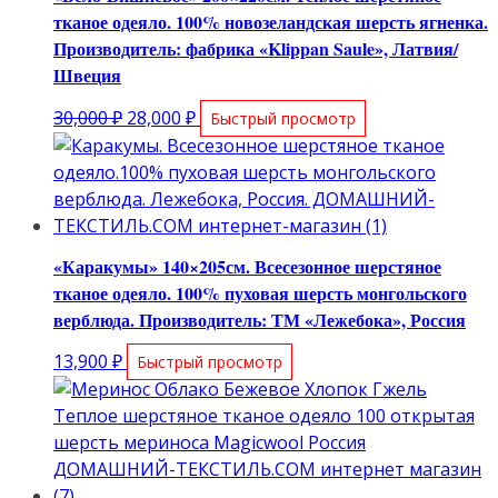
тканое одеяло. 100% новозеландская шерсть ягненка.
Производитель: фабрика «Klippan Saule», Латвия/
Швеция
Первоначальная
Текущая
30,000
₽
28,000
₽
Быстрый просмотр
цена
цена:
составляла
28,000 ₽.
30,000 ₽.
«Каракумы» 140×205см. Всесезонное шерстяное
тканое одеяло. 100% пуховая шерсть монгольского
верблюда. Производитель: ТМ «Лежебока», Россия
13,900
₽
Быстрый просмотр