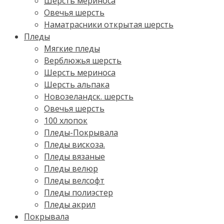
Шерсть мериноса
Овечья шерсть
Наматрасники открытая шерсть
Пледы
Мягкие пледы
Верблюжья шерсть
Шерсть мериноса
Шерсть альпака
Новозеландск. шерсть
Овечья шерсть
100 хлопок
Пледы-Покрывала
Пледы вискоза.
Пледы вязаные
Пледы велюр
Пледы велсофт
Пледы полиэстер
Пледы акрил
Покрывала