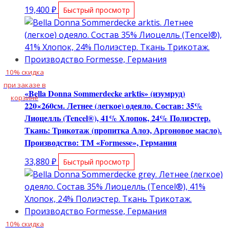
19,400
₽
Быстрый просмотр
10% скидка
при заказе в
«Bella Donna Sommerdecke arktis» (изумруд)
корзине
220×260см. Летнее (легкое) одеяло. Состав: 35%
Лиоцелль (Tencel®), 41% Хлопок, 24% Полиэстер.
Ткань: Трикотаж (пропитка Алоэ, Аргоновое масло).
Производство: ТМ «Formesse», Германия
33,880
₽
Быстрый просмотр
10% скидка