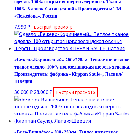
одеяло. 100% открытая шерсть мериноса. Ткань:
100% Хлопок-Сатин (синий). Производитель: ТМ
«Лежебока», Россия
7,990
₽
Быстрый просмотр
«Бежево-Коричневый» 200×220см. Теплое шерстяное
тканое одеяло. 100% новозеландская шерсть ягненка.
Производитель: фабрика «Klippan Saule», Латвия/
Швеция
Первоначальная
Текущая
30,000
₽
28,000
₽
Быстрый просмотр
цена
цена:
составляла
28,000 ₽.
30,000 ₽.
«Бело-Вишнёвое» 200×220см. Теплое шерстяное