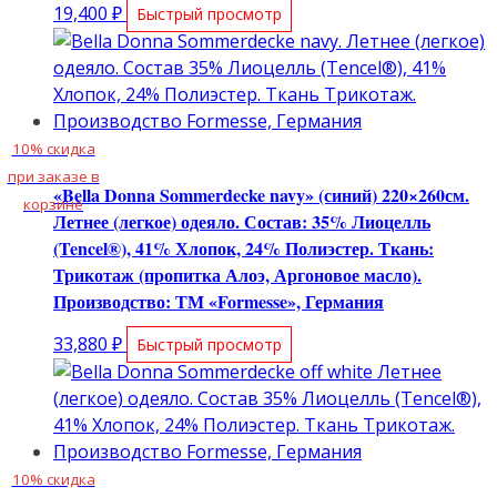
19,400
₽
Быстрый просмотр
10% скидка
при заказе в
«Bella Donna Sommerdecke navy» (синий) 220×260см.
корзине
Летнее (легкое) одеяло. Состав: 35% Лиоцелль
(Tencel®), 41% Хлопок, 24% Полиэстер. Ткань:
Трикотаж (пропитка Алоэ, Аргоновое масло).
Производство: ТМ «Formesse», Германия
33,880
₽
Быстрый просмотр
10% скидка