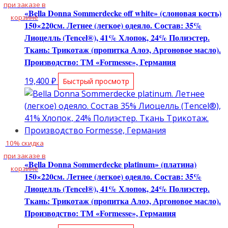
при заказе в
«Bella Donna Sommerdecke off white» (слоновая кость)
корзине
150×220см. Летнее (легкое) одеяло. Состав: 35%
Лиоцелль (Tencel®), 41% Хлопок, 24% Полиэстер.
Ткань: Трикотаж (пропитка Алоэ, Аргоновое масло).
Производство: ТМ «Formesse», Германия
19,400
₽
Быстрый просмотр
10% скидка
при заказе в
«Bella Donna Sommerdecke platinum» (платина)
корзине
150×220см. Летнее (легкое) одеяло. Состав: 35%
Лиоцелль (Tencel®), 41% Хлопок, 24% Полиэстер.
Ткань: Трикотаж (пропитка Алоэ, Аргоновое масло).
Производство: ТМ «Formesse», Германия