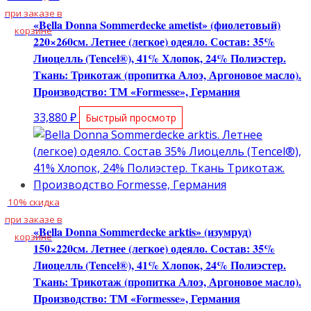
при заказе в
«Bella Donna Sommerdecke ametist» (фиолетовый)
корзине
220×260см. Летнее (легкое) одеяло. Состав: 35%
Лиоцелль (Tencel®), 41% Хлопок, 24% Полиэстер.
Ткань: Трикотаж (пропитка Алоэ, Аргоновое масло).
Производство: ТМ «Formesse», Германия
33,880
₽
Быстрый просмотр
10% скидка
при заказе в
«Bella Donna Sommerdecke arktis» (изумруд)
корзине
150×220см. Летнее (легкое) одеяло. Состав: 35%
Лиоцелль (Tencel®), 41% Хлопок, 24% Полиэстер.
Ткань: Трикотаж (пропитка Алоэ, Аргоновое масло).
Производство: ТМ «Formesse», Германия