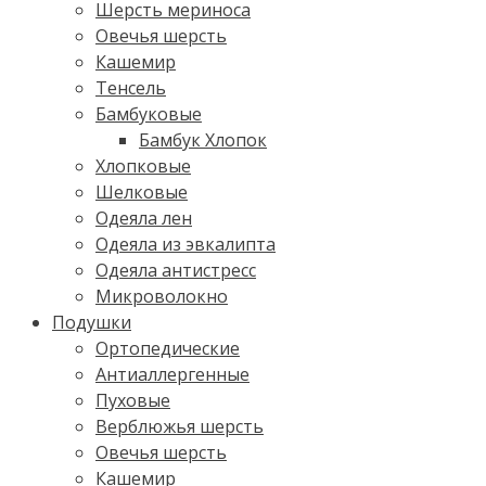
Шерсть мериноса
Овечья шерсть
Кашемир
Тенсель
Бамбуковые
Бамбук Хлопок
Хлопковые
Шелковые
Одеяла лен
Одеяла из эвкалипта
Одеяла антистресс
Микроволокно
Подушки
Ортопедические
Антиаллергенные
Пуховые
Верблюжья шерсть
Овечья шерсть
Кашемир