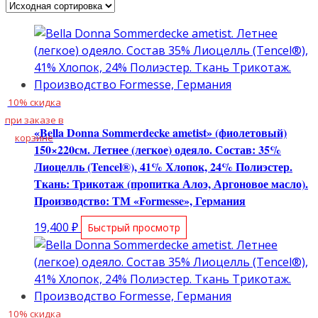
10% скидка
при заказе в
«Bella Donna Sommerdecke ametist» (фиолетовый)
корзине
150×220см. Летнее (легкое) одеяло. Состав: 35%
Лиоцелль (Tencel®), 41% Хлопок, 24% Полиэстер.
Ткань: Трикотаж (пропитка Алоэ, Аргоновое масло).
Производство: ТМ «Formesse», Германия
19,400
₽
Быстрый просмотр
10% скидка