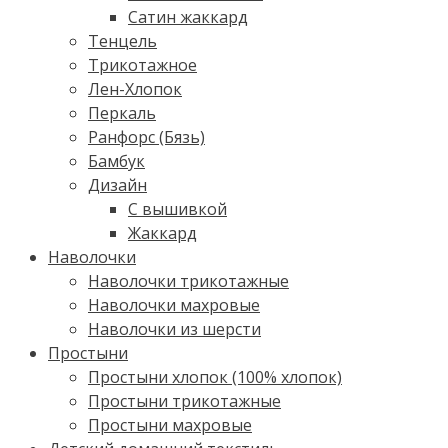
Сатин жаккард
Тенцель
Трикотажное
Лен-Хлопок
Перкаль
Ранфорс (Бязь)
Бамбук
Дизайн
С вышивкой
Жаккард
Наволочки
Наволочки трикотажные
Наволочки махровые
Наволочки из шерсти
Простыни
Простыни хлопок (100% хлопок)
Простыни трикотажные
Простыни махровые