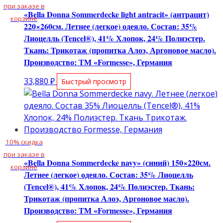
при заказе в
«Bella Donna Sommerdecke light antracit» (антрацит)
корзине
220×260см. Летнее (легкое) одеяло. Состав: 35%
Лиоцелль (Tencel®), 41% Хлопок, 24% Полиэстер.
Ткань: Трикотаж (пропитка Алоэ, Аргоновое масло).
Производство: ТМ «Formesse», Германия
33,880
₽
Быстрый просмотр
10% скидка
при заказе в
«Bella Donna Sommerdecke navy» (синий) 150×220см.
корзине
Летнее (легкое) одеяло. Состав: 35% Лиоцелль
(Tencel®), 41% Хлопок, 24% Полиэстер. Ткань:
Трикотаж (пропитка Алоэ, Аргоновое масло).
Производство: ТМ «Formesse», Германия