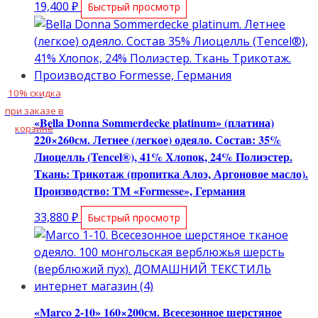
19,400
₽
Быстрый просмотр
10% скидка
при заказе в
«Bella Donna Sommerdecke platinum» (платина)
корзине
220×260см. Летнее (легкое) одеяло. Состав: 35%
Лиоцелль (Tencel®), 41% Хлопок, 24% Полиэстер.
Ткань: Трикотаж (пропитка Алоэ, Аргоновое масло).
Производство: ТМ «Formesse», Германия
33,880
₽
Быстрый просмотр
«Marco 2-10» 160×200см. Всесезонное шерстяное