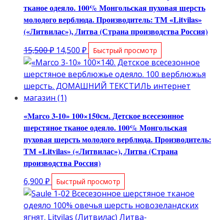
тканое одеяло. 100% Монгольская пуховая шерсть
молодого верблюда. Производитель: ТМ «Litvilas»
(«Литвилас»), Литва (Страна производства Россия)
Первоначальная
Текущая
15,500
₽
14,500
₽
Быстрый просмотр
цена
цена:
составляла
14,500 ₽.
15,500 ₽.
«Marco 3-10» 100×150см. Детское всесезонное
шерстяное тканое одеяло. 100% Монгольская
пуховая шерсть молодого верблюда. Производитель:
ТМ «Litvilas» («Литвилас»), Литва (Страна
производства Россия)
6,900
₽
Быстрый просмотр