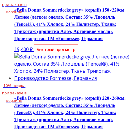
при заказе в
«Bella Donna Sommerdecke grey» (серый) 150×220см.
корзине
Летнее (легкое) одеяло. Состав: 35% Лиоцелль
(Tencel®), 41% Хлопок, 24% Полиэстер. Ткань:
Трикотаж (пропитка Алоэ, Аргоновое масло).
Производство: ТМ «Formesse», Германия
19,400
₽
Быстрый просмотр
10% скидка
при заказе в
«Bella Donna Sommerdecke grey» (серый) 220×260см.
корзине
Летнее (легкое) одеяло. Состав: 35% Лиоцелль
(Tencel®), 41% Хлопок, 24% Полиэстер. Ткань:
Трикотаж (пропитка Алоэ, Аргоновое масло).
Производство: ТМ «Formesse», Германия