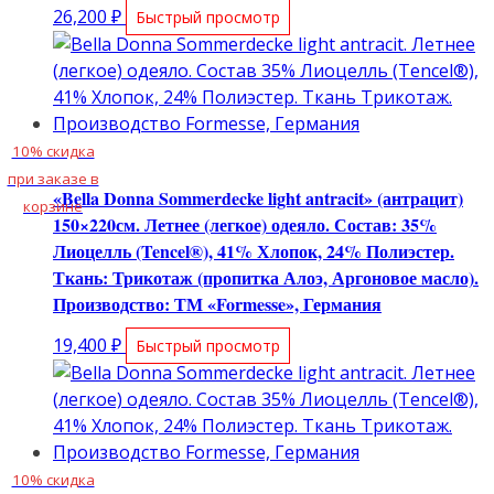
26,200
₽
Быстрый просмотр
10% скидка
при заказе в
«Bella Donna Sommerdecke light antracit» (антрацит)
корзине
150×220см. Летнее (легкое) одеяло. Состав: 35%
Лиоцелль (Tencel®), 41% Хлопок, 24% Полиэстер.
Ткань: Трикотаж (пропитка Алоэ, Аргоновое масло).
Производство: ТМ «Formesse», Германия
19,400
₽
Быстрый просмотр
10% скидка