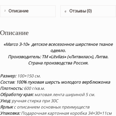
Описание
Отзывы (0)
Описание
«Marco 3
-10
» детское всесезонное шерстяное тканое
одеяло.
Производитель: ТМ «Litvilas» («Литвилас»), Литва.
Страна производства Россия.
Размер:
100×150 см.
Состав
:
100%
пуховая шерсть молодого верблюжонка
Плотность:
600 г/кв.м.
Обработку края:
матовая
лента шириной 5 см.
Уход:
ручная стирка при 30С
Ярлык
с описанием основных преимуществ
Упаковка:
Подарочная картонная коробка 34×30×11см