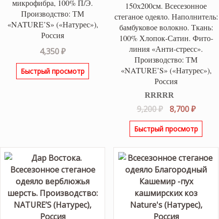
микрофибра, 100% П/Э.
150х200см. Всесезонное
Производство: ТМ
стеганое одеяло. Наполнитель:
«NATURE’S» («Натурес»),
бамбуковое волокно. Ткань:
Россия
100% Хлопок-Сатин. Фито-
линия «Анти-стресс».
4,350
₽
Производство: ТМ
«NATURE’S» («Натурес»),
Быстрый просмотр
Россия
Оценка
5.00
Первоначаль
Текущ
9,200
₽
8,700
₽
из 5
цена
цена:
Быстрый просмотр
составляла
8,700 ₽
9,200 ₽.