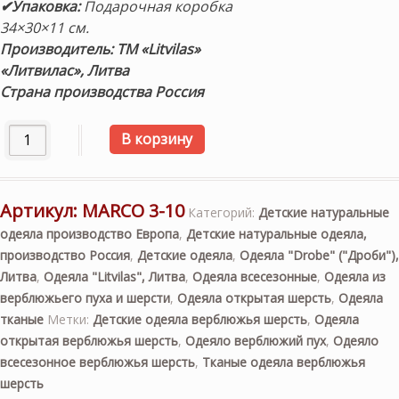
✔
Упаковка:
Подарочная коробка
34×30×11 см.
Производитель: ТМ «Litvilas»
«Литвилас», Литва
Страна производства Россия
Количество товара «Marco 3-10» 100×150см. Детское вс
В корзину
Артикул:
MARCO 3-10
Категорий:
Детские натуральные
одеяла производство Европа
,
Детские натуральные одеяла,
производство Россия
,
Детские одеяла
,
Одеяла "Drobe" ("Дроби"),
Литва
,
Одеяла "Litvilas", Литва
,
Одеяла всесезонные
,
Одеяла из
верблюжьего пуха и шерсти
,
Одеяла открытая шерсть
,
Одеяла
тканые
Метки:
Детские одеяла верблюжья шерсть
,
Одеяла
открытая верблюжья шерсть
,
Одеяло верблюжий пух
,
Одеяло
всесезонное верблюжья шерсть
,
Тканые одеяла верблюжья
шерсть