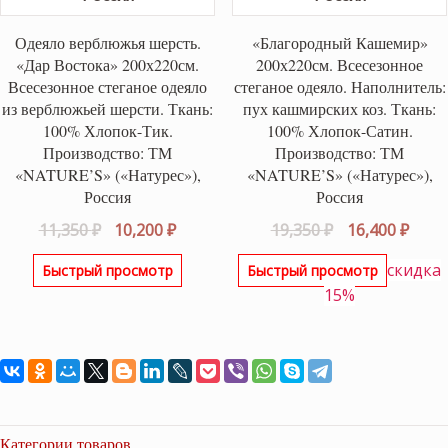
Одеяло верблюжья шерсть.
«Благородный Кашемир»
«Дар Востока» 200х220см.
200х220см. Всесезонное
Всесезонное стеганое одеяло
стеганое одеяло. Наполнитель:
из верблюжьей шерсти. Ткань:
пух кашмирских коз. Ткань:
100% Хлопок-Тик.
100% Хлопок-Сатин.
Производство: ТМ
Производство: ТМ
«NATURE’S» («Натурес»),
«NATURE’S» («Натурес»),
Россия
Россия
Первоначальная
Текущая
Первоначаль
Теку
11,350
₽
10,200
₽
19,350
₽
16,400
₽
цена
цена:
цена
цена
скидка
Быстрый просмотр
Быстрый просмотр
составляла
10,200 ₽.
составляла
16,40
15%
11,350 ₽.
19,350 ₽.
Категории товаров