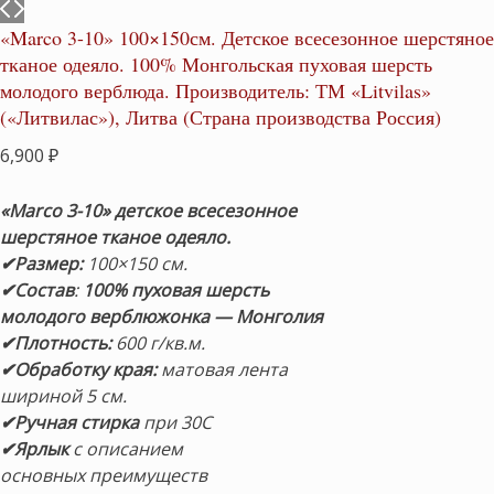
«Marco 3-10» 100×150см. Детское всесезонное шерстяное
тканое одеяло. 100% Монгольская пуховая шерсть
молодого верблюда. Производитель: ТМ «Litvilas»
(«Литвилас»), Литва (Страна производства Россия)
6,900
₽
«Marco 3
-10
» детское всесезонное
шерстяное тканое одеяло.
✔Размер:
100×150 см.
✔
Состав
:
100%
пуховая шерсть
молодого верблюжонка — Монголия
✔Плотность:
600 г/кв.м.
✔Обработку края:
матовая
лента
шириной 5 см.
✔Ручная стирка
при 30С
✔Ярлык
с описанием
основных преимуществ