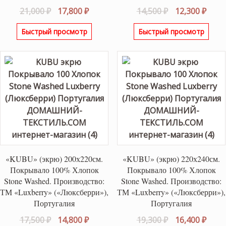
Первоначальная
Текущая
Первоначаль
Теку
21,000
₽
17,800
₽
14,500
₽
12,300
₽
цена
цена:
цена
цена
Быстрый просмотр
Быстрый просмотр
составляла
17,800 ₽.
составляла
12,30
21,000 ₽.
14,500 ₽.
«KUBU» (экрю) 200х220см.
«KUBU» (экрю) 220х240см.
Покрывало 100% Хлопок
Покрывало 100% Хлопок
Stone Washed. Производство:
Stone Washed. Производство:
ТМ «Luxberry» («Люксберри»),
ТМ «Luxberry» («Люксберри»),
Португалия
Португалия
Первоначальная
Текущая
Первоначаль
Теку
17,500
₽
14,800
₽
19,300
₽
16,400
₽