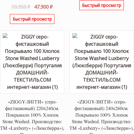
Быстрый просмотр
Первоначальная
Текущая
59,950
₽
47,900
₽
составляла
13,90
цена
цена:
16,400 ₽.
Быстрый просмотр
составляла
47,900 ₽.
59,950 ₽.
«ZIGGY-ЗИГГИ» (серо-
«ZIGGY-ЗИГГИ» (серо-
фисташковый) 220х240см.
фисташковый) 240х260см.
Покрывало 100% Хлопок
Покрывало 100% Хлопок
Stone Washed. Производство:
Stone Washed. Производство:
ТМ «Luxberry» («Люксберри»),
ТМ «Luxberry» («Люксберри»),