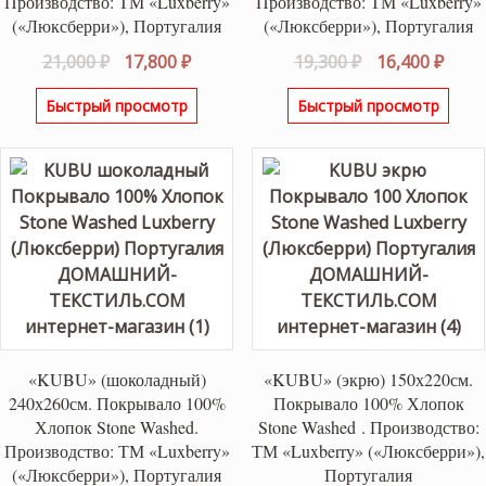
Производство: ТМ «Luxberry»
Производство: ТМ «Luxberry»
(«Люксберри»), Португалия
(«Люксберри»), Португалия
Первоначальная
Текущая
Первоначаль
Теку
21,000
₽
17,800
₽
19,300
₽
16,400
₽
цена
цена:
цена
цена
Быстрый просмотр
Быстрый просмотр
составляла
17,800 ₽.
составляла
16,40
21,000 ₽.
19,300 ₽.
«KUBU» (шоколадный)
«KUBU» (экрю) 150х220см.
240х260см. Покрывало 100%
Покрывало 100% Хлопок
Хлопок Stone Washed.
Stone Washed . Производство:
Производство: ТМ «Luxberry»
ТМ «Luxberry» («Люксберри»),
(«Люксберри»), Португалия
Португалия