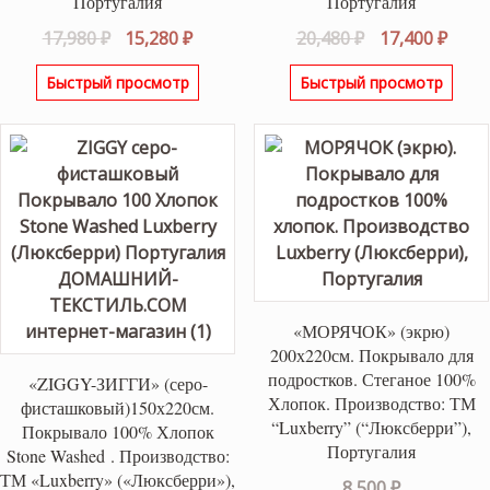
Португалия
Португалия
Первоначальная
Текущая
Первоначаль
Теку
17,980
₽
15,280
₽
20,480
₽
17,400
₽
цена
цена:
цена
цена
Быстрый просмотр
Быстрый просмотр
составляла
15,280 ₽.
составляла
17,40
17,980 ₽.
20,480 ₽.
«МОРЯЧОК» (экрю)
200х220см. Покрывало для
подростков. Стеганое 100%
«ZIGGY-ЗИГГИ» (серо-
Хлопок. Производство: ТМ
фисташковый)150х220см.
“Luxberry” (“Люксберри”),
Покрывало 100% Хлопок
Португалия
Stone Washed . Производство:
ТМ «Luxberry» («Люксберри»),
8,500
₽