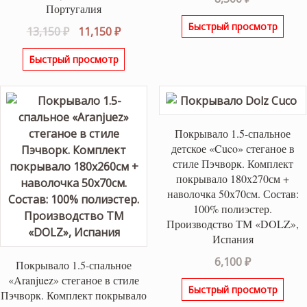
Португалия
Быстрый просмотр
Первоначальная
Текущая
13,150
₽
11,150
₽
цена
цена:
Быстрый просмотр
составляла
11,150 ₽.
13,150 ₽.
Покрывало 1.5-спальное
детское «Cuco» стеганое в
стиле Пэчворк. Комплект
покрывало 180х270см +
наволочка 50х70см. Состав:
100% полиэстер.
Производство ТМ «DOLZ»,
Испания
6,100
₽
Покрывало 1.5-спальное
«Aranjuez» стеганое в стиле
Быстрый просмотр
Пэчворк. Комплект покрывало