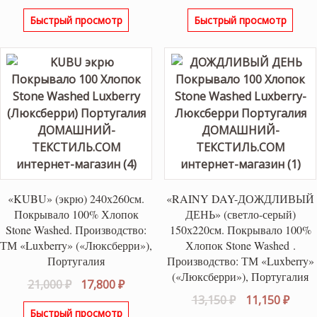
цена
цена:
цена
цена
Быстрый просмотр
Быстрый просмотр
составляла
14,800 ₽.
составляла
16,40
17,500 ₽.
19,300 ₽.
«KUBU» (экрю) 240х260см.
«RAINY DAY-ДОЖДЛИВЫЙ
Покрывало 100% Хлопок
ДЕНЬ» (светло-серый)
Stone Washed. Производство:
150х220см. Покрывало 100%
ТМ «Luxberry» («Люксберри»),
Хлопок Stone Washed .
Португалия
Производство: ТМ «Luxberry»
(«Люксберри»), Португалия
Первоначальная
Текущая
21,000
₽
17,800
₽
Первоначаль
Теку
13,150
₽
11,150
₽
цена
цена:
Быстрый просмотр
цена
цена