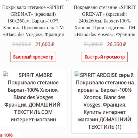
Покрывало стеганое «SPIRIT
Покрывало стеганое «SPIRIT
GRENAT» (красный)
GRENAT» (красный)
180х260см. Бархат-100%
240х260см. Бархат-100%
Хлопок. Производитель: ТМ
Хлопок. Производитель: ТМ
«Blanc des Vosges», Франция
«Blanc des Vosges», Франция
Первоначальная
Текущая
Первоначаль
Теку
24,000
₽
21,600
₽
31,000
₽
26,350
₽
цена
цена:
цена
цена
Быстрый просмотр
Быстрый просмотр
составляла
21,600 ₽.
составляла
26,35
24,000 ₽.
31,000 ₽.
а 10%