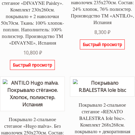
наволочек 235х270см. Состав:
стеганое «DIVAYNE Paisley».
24% хлопок, 76% полиэстер.
Комплект 230х260см.
Производство ТМ «ANTILO»,
покрывало + 2 наволочки
Испания
50х70см. Ткань: 100% хлопок-
поплин. Наполнитель: 100%
8,300
₽
полиэстер. Производство ТМ
«DIVAYNE», Испания
Быстрый просмотр
10,800
₽
Быстрый просмотр
Покрывало 2-спальное
стеганое «RENATO
BALESTRA Iole bisc».
Покрывало 2-спальное
Комплект 268х268см.
стеганое «Hugo malva». Без
покрывало + декоративная
наволочек 250х270см. Состав: