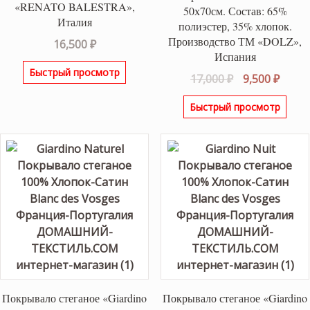
«RENATO BALESTRA»,
50х70см. Состав: 65%
Италия
полиэстер, 35% хлопок.
Производство ТМ «DOLZ»,
16,500
₽
Испания
Быстрый просмотр
Первоначаль
Теку
17,000
₽
9,500
₽
цена
цена:
Быстрый просмотр
составляла
9,500 
17,000 ₽.
Покрывало стеганое «Giardino
Покрывало стеганое «Giardino