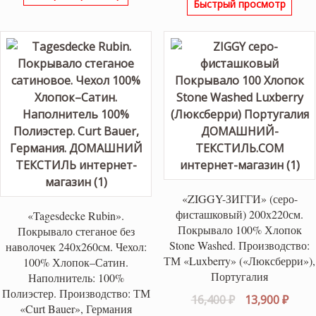
Быстрый просмотр
составляла
47,90
20,480 ₽.
59,950 ₽.
«ZIGGY-ЗИГГИ» (серо-
фисташковый) 200х220см.
«Tagesdecke Rubin».
Покрывало 100% Хлопок
Покрывало стеганое без
Stone Washed. Производство:
наволочек 240х260см. Чехол:
ТМ «Luxberry» («Люксберри»),
100% Хлопок–Сатин.
Португалия
Наполнитель: 100%
Полиэстер. Производство: ТМ
Первоначаль
Теку
16,400
₽
13,900
₽
«Curt Bauer», Германия
цена
цена