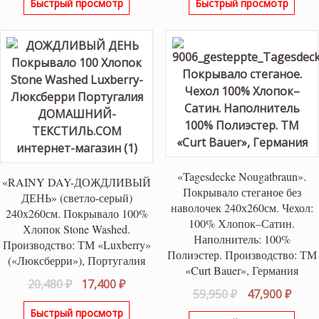
Быстрый просмотр
Быстрый просмотр
составляла
13,900 ₽.
составляла
15,28
16,400 ₽.
17,980 ₽.
«Tagesdecke Nougatbraun».
«RAINY DAY-ДОЖДЛИВЫЙ
Покрывало стеганое без
ДЕНЬ» (светло-серый)
наволочек 240х260см. Чехол:
240х260см. Покрывало 100%
100% Хлопок–Сатин.
Хлопок Stone Washed.
Наполнитель: 100%
Производство: ТМ «Luxberry»
Полиэстер. Производство: ТМ
(«Люксберри»), Португалия
«Curt Bauer», Германия
Первоначальная
Текущая
20,480
₽
17,400
₽
Первоначаль
Теку
59,950
₽
47,900
₽
цена
цена:
цена
цена
Быстрый просмотр
составляла
17,400 ₽.