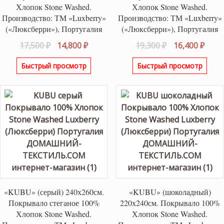
Хлопок Stone Washed.
Хлопок Stone Washed.
Производство: ТМ «Luxberry»
Производство: ТМ «Luxberry»
(«Люксберри»), Португалия
(«Люксберри»), Португалия
Первоначальная
Текущая
Первоначаль
Теку
17,500
₽
14,800
₽
19,300
₽
16,400
₽
цена
цена:
цена
цена
Быстрый просмотр
Быстрый просмотр
составляла
14,800 ₽.
составляла
16,40
17,500 ₽.
19,300 ₽.
«KUBU» (серый) 240х260см.
«KUBU» (шоколадный)
Покрывало стеганое 100%
220х240см. Покрывало 100%
Хлопок Stone Washed.
Хлопок Stone Washed.