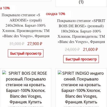
а 10%
скидка 10%
Покрывало стеганое «SPIRIT
ARDOISE» (серый)
Покрывало стеганое «SPIRIT
240х260см. Бархат-100%
BOIS DE ROSE» (розовый)
Хлопок. Производитель: ТМ
180х260см. Бархат-100%
«Blanc des Vosges», Франция
Хлопок. Производитель: ТМ
«Blanc des Vosges», Франция
Первоначальная
Текущая
31,000
₽
27,900
₽
цена
цена:
Первоначаль
Теку
24,000
₽
21,600
₽
Быстрый просмотр
составляла
27,900 ₽.
цена
цена
Быстрый просмотр
31,000 ₽.
составляла
21,60
24,000 ₽.