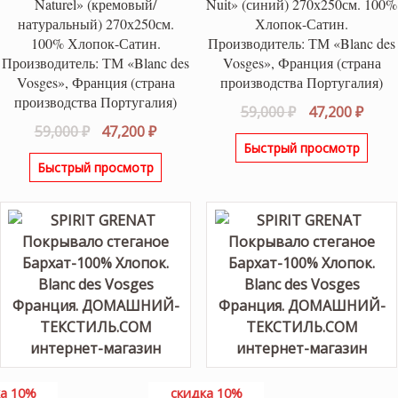
Naturel» (кремовый/
Nuit» (синий) 270х250см. 100%
натуральный) 270х250см.
Хлопок-Сатин.
100% Хлопок-Сатин.
Производитель: ТМ «Blanc des
Производитель: ТМ «Blanc des
Vosges», Франция (страна
Vosges», Франция (страна
производства Португалия)
производства Португалия)
Первоначаль
Теку
59,000
₽
47,200
₽
Первоначальная
Текущая
59,000
₽
47,200
₽
цена
цена
Быстрый просмотр
цена
цена:
составляла
47,20
Быстрый просмотр
составляла
47,200 ₽.
59,000 ₽.
59,000 ₽.
а 10%
скидка 10%