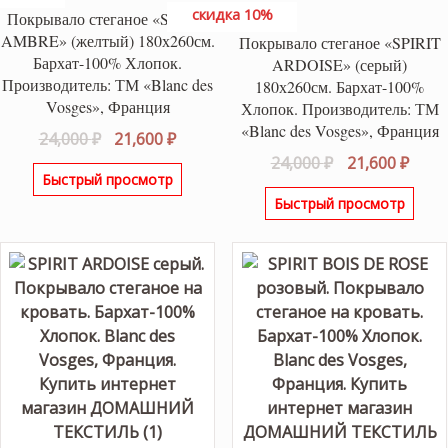
скидка 10%
Покрывало стеганое «SPIRIT
AMBRE» (желтый) 180х260см.
Покрывало стеганое «SPIRIT
Бархат-100% Хлопок.
ARDOISE» (серый)
Производитель: ТМ «Blanc des
180х260см. Бархат-100%
Vosges», Франция
Хлопок. Производитель: ТМ
«Blanc des Vosges», Франция
Первоначальная
Текущая
24,000
₽
21,600
₽
цена
цена:
Первоначаль
Теку
24,000
₽
21,600
₽
Быстрый просмотр
составляла
21,600 ₽.
цена
цена
Быстрый просмотр
24,000 ₽.
составляла
21,60
24,000 ₽.