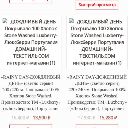
составляла
17,800 ₽.
Быстрый просмотр
составляла
11,15
21,000 ₽.
13,150 ₽.
«RAINY DAY-ДОЖДЛИВЫЙ
«RAINY DAY-ДОЖДЛИВЫЙ
ДЕНЬ» (светло-серый)
ДЕНЬ» (светло-серый)
200х220см. Покрывало 100%
220х240см. Покрывало 100%
Хлопок Stone Washed.
Хлопок Stone Washed.
Производство: ТМ «Luxberry»
Производство: ТМ «Luxberry»
(«Люксберри»), Португалия
(«Люксберри»), Португалия
Первоначальная
Текущая
Первоначаль
Теку
16,400
₽
13,900
₽
17,980
₽
15,280
₽
цена
цена:
цена
цена