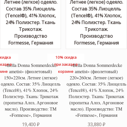
кидка
10% скидка
казе в
при заказе в
«Bella Donna Sommerdecke
«Bella Donna Sommerdecke
ametist» (фиолетовый)
ametist» (фиолетовый)
зине
корзине
150×220см. Летнее (легкое)
220×260см. Летнее (легкое)
одеяло. Состав: 35% Лиоцелль
одеяло. Состав: 35% Лиоцелль
(Tencel®), 41% Хлопок, 24%
(Tencel®), 41% Хлопок, 24%
Полиэстер. Ткань: Трикотаж
Полиэстер. Ткань: Трикотаж
(пропитка Алоэ, Аргоновое
(пропитка Алоэ, Аргоновое
масло). Производство: ТМ
масло). Производство: ТМ
«Formesse», Германия
«Formesse», Германия
19,400
₽
33,880
₽