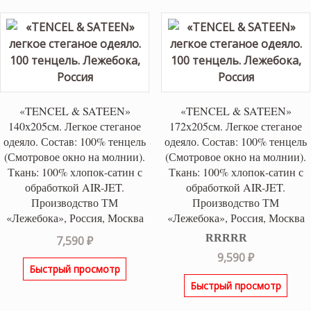
35,500 ₽.
«TENCEL & SATEEN»
«TENCEL & SATEEN»
140х205см. Легкое стеганое
172х205см. Легкое стеганое
одеяло. Состав: 100% тенцель
одеяло. Состав: 100% тенцель
(Смотровое окно на молнии).
(Смотровое окно на молнии).
Ткань: 100% хлопок-сатин с
Ткань: 100% хлопок-сатин с
обработкой AIR-JET.
обработкой AIR-JET.
Производство ТМ
Производство ТМ
«Лежебока», Россия, Москва
«Лежебока», Россия, Москва
7,590
₽
Оценка
5.00
9,590
₽
из 5
Быстрый просмотр
Быстрый просмотр