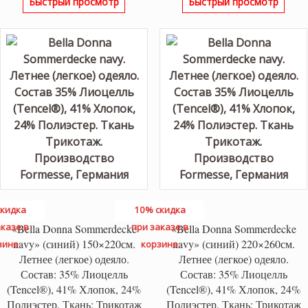
Быстрый просмотр
Быстрый просмотр
кидка
10% скидка
казе в
при заказе в
«Bella Donna Sommerdecke
«Bella Donna Sommerdecke
navy» (синий) 150×220см.
navy» (синий) 220×260см.
зине
корзине
Летнее (легкое) одеяло.
Летнее (легкое) одеяло.
Состав: 35% Лиоцелль
Состав: 35% Лиоцелль
(Tencel®), 41% Хлопок, 24%
(Tencel®), 41% Хлопок, 24%
Полиэстер. Ткань: Трикотаж
Полиэстер. Ткань: Трикотаж