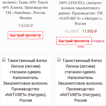
молнии). Ткань: 60% Tencel,
100% LYOCELL (лиоцелл-
40% Хлопок. Производство:
волокно эвкалиптового
ТМ «Лежебока», Россия,
дерева). Производство: ТМ
Москва
«NATURE’S» («Натурес»),
Россия
14,500
₽
Первоначаль
Теку
13,280
₽
11,950
₽
Быстрый просмотр
цена
цена
скидка
Быстрый просмотр
составляла
11,95
10%
13,280 ₽.