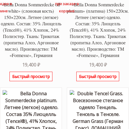
казе в
при заказе в
«Bella Donna Sommerdecke off
«Bella Donna Sommerdecke
white» (слоновая кость)
platinum» (платина) 150×220см.
зине
корзине
150×220см. Летнее (легкое)
Летнее (легкое) одеяло.
одеяло. Состав: 35% Лиоцелль
Состав: 35% Лиоцелль
(Tencel®), 41% Хлопок, 24%
(Tencel®), 41% Хлопок, 24%
Полиэстер. Ткань: Трикотаж
Полиэстер. Ткань: Трикотаж
(пропитка Алоэ, Аргоновое
(пропитка Алоэ, Аргоновое
масло). Производство: ТМ
масло). Производство: ТМ
«Formesse», Германия
«Formesse», Германия
19,400
₽
19,400
₽
Быстрый просмотр
Быстрый просмотр