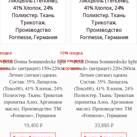
кидка
10% скидка
казе в
при заказе в
«Bella Donna Sommerdecke light
«Bella Donna Sommerdecke light
antracit» (антрацит) 150×220см.
antracit» (антрацит) 220×260см.
зине
корзине
Летнее (легкое) одеяло.
Летнее (легкое) одеяло.
Состав: 35% Лиоцелль
Состав: 35% Лиоцелль
(Tencel®), 41% Хлопок, 24%
(Tencel®), 41% Хлопок, 24%
Полиэстер. Ткань: Трикотаж
Полиэстер. Ткань: Трикотаж
(пропитка Алоэ, Аргоновое
(пропитка Алоэ, Аргоновое
масло). Производство: ТМ
масло). Производство: ТМ
«Formesse», Германия
«Formesse», Германия
19,400
₽
33,880
₽