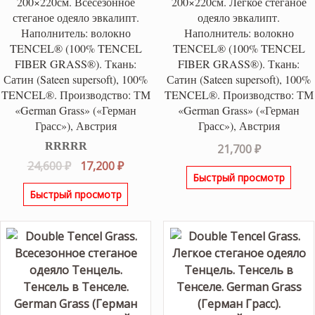
200×220см. Всесезонное
200×220см. Легкое стеганое
стеганое одеяло эвкалипт.
одеяло эвкалипт.
Наполнитель: волокно
Наполнитель: волокно
TENCEL® (100% TENCEL
TENCEL® (100% TENCEL
FIBER GRASS®). Ткань:
FIBER GRASS®). Ткань:
Сатин (Sateen supersoft), 100%
Сатин (Sateen supersoft), 100%
TENCEL®. Производство: ТМ
TENCEL®. Производство: ТМ
«German Grass» («Герман
«German Grass» («Герман
Грасс»), Австрия
Грасс»), Австрия
21,700
₽
Оценка
5.00
Первоначальная
Текущая
24,600
₽
17,200
₽
из 5
Быстрый просмотр
цена
цена:
Быстрый просмотр
составляла
17,200 ₽.
24,600 ₽.