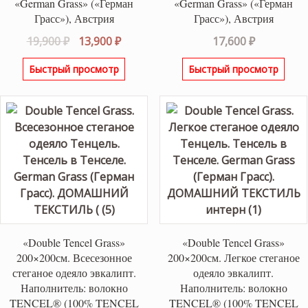
«German Grass» («Герман
«German Grass» («Герман
Грасс»), Австрия
Грасс»), Австрия
Первоначальная
Текущая
19,900
₽
13,900
₽
17,600
₽
цена
цена:
Быстрый просмотр
Быстрый просмотр
составляла
13,900 ₽.
19,900 ₽.
«Double Tencel Grass»
«Double Tencel Grass»
200×200см. Всесезонное
200×200см. Легкое стеганое
стеганое одеяло эвкалипт.
одеяло эвкалипт.
Наполнитель: волокно
Наполнитель: волокно
TENCEL® (100% TENCEL
TENCEL® (100% TENCEL