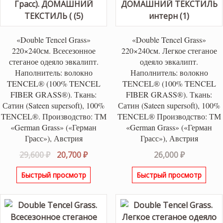
«Double Tencel Grass»
«Double Tencel Grass»
220×240см. Всесезонное
220×240см. Легкое стеганое
стеганое одеяло эвкалипт.
одеяло эвкалипт.
Наполнитель: волокно
Наполнитель: волокно
TENCEL® (100% TENCEL
TENCEL® (100% TENCEL
FIBER GRASS®). Ткань:
FIBER GRASS®). Ткань:
Сатин (Sateen supersoft), 100%
Сатин (Sateen supersoft), 100%
TENCEL®. Производство: ТМ
TENCEL® Производство: ТМ
«German Grass» («Герман
«German Grass» («Герман
Грасс»), Австрия
Грасс»), Австрия
Первоначальная
Текущая
29,600
₽
20,700
₽
26,000
₽
цена
цена:
Быстрый просмотр
Быстрый просмотр
составляла
20,700 ₽.
29,600 ₽.