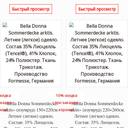
Быстрый просмотр
Быстрый просмотр
кидка
10% скидка
казе в
при заказе в
«Bella Donna Sommerdecke
«Bella Donna Sommerdecke
arktis» (изумруд) 150×220см.
arktis» (изумруд) 220×260см.
зине
корзине
Летнее (легкое) одеяло.
Летнее (легкое) одеяло.
Состав: 35% Лиоцелль
Состав: 35% Лиоцелль