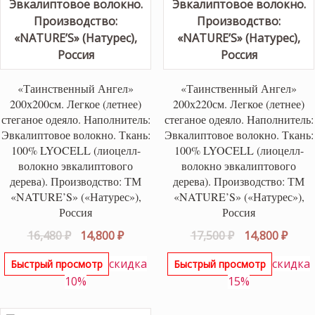
«Таинственный Ангел»
«Таинственный Ангел»
200х200см. Легкое (летнее)
200х220см. Легкое (летнее)
стеганое одеяло. Наполнитель:
стеганое одеяло. Наполнитель:
Эвкалиптовое волокно. Ткань:
Эвкалиптовое волокно. Ткань:
100% LYOCELL (лиоцелл-
100% LYOCELL (лиоцелл-
волокно эвкалиптового
волокно эвкалиптового
дерева). Производство: ТМ
дерева). Производство: ТМ
«NATURE’S» («Натурес»),
«NATURE’S» («Натурес»),
Россия
Россия
Первоначальная
Текущая
Первоначаль
Теку
16,480
₽
14,800
₽
17,500
₽
14,800
₽
цена
цена:
цена
цена
скидка
скидка
Быстрый просмотр
Быстрый просмотр
составляла
14,800 ₽.
составляла
14,80
10%
15%
16,480 ₽.
17,500 ₽.