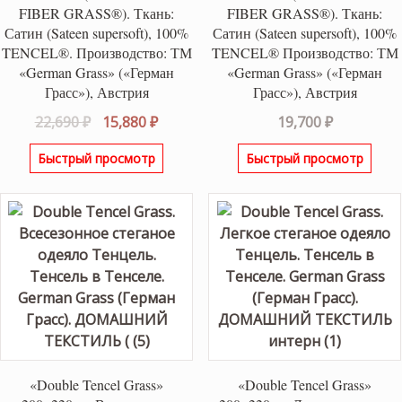
FIBER GRASS®). Ткань:
FIBER GRASS®). Ткань:
Сатин (Sateen supersoft), 100%
Сатин (Sateen supersoft), 100%
TENCEL®. Производство: ТМ
TENCEL® Производство: ТМ
«German Grass» («Герман
«German Grass» («Герман
Грасс»), Австрия
Грасс»), Австрия
Первоначальная
Текущая
22,690
₽
15,880
₽
19,700
₽
цена
цена:
Быстрый просмотр
Быстрый просмотр
составляла
15,880 ₽.
22,690 ₽.
«Double Tencel Grass»
«Double Tencel Grass»