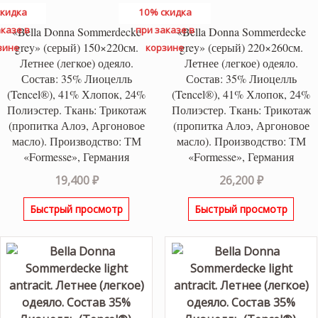
кидка
10% скидка
казе в
при заказе в
«Bella Donna Sommerdecke
«Bella Donna Sommerdecke
grey» (серый) 150×220см.
grey» (серый) 220×260см.
зине
корзине
Летнее (легкое) одеяло.
Летнее (легкое) одеяло.
Состав: 35% Лиоцелль
Состав: 35% Лиоцелль
(Tencel®), 41% Хлопок, 24%
(Tencel®), 41% Хлопок, 24%
Полиэстер. Ткань: Трикотаж
Полиэстер. Ткань: Трикотаж
(пропитка Алоэ, Аргоновое
(пропитка Алоэ, Аргоновое
масло). Производство: ТМ
масло). Производство: ТМ
«Formesse», Германия
«Formesse», Германия
19,400
₽
26,200
₽
Быстрый просмотр
Быстрый просмотр