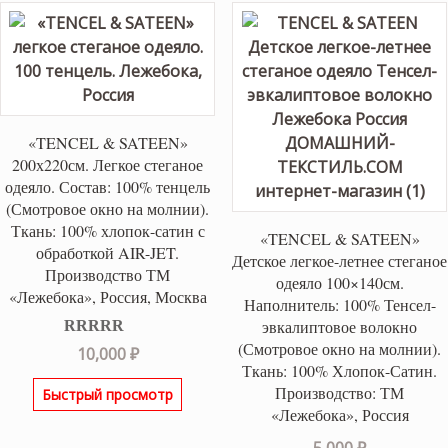
«TENCEL & SATEEN»
200х220см. Легкое стеганое
одеяло. Состав: 100% тенцель
(Смотровое окно на молнии).
Ткань: 100% хлопок-сатин с
«TENCEL & SATEEN»
обработкой AIR-JET.
Детское легкое-летнее стеганое
Производство ТМ
одеяло 100×140см.
«Лежебока», Россия, Москва
Наполнитель: 100% Тенсел-
эвкалиптовое волокно
(Смотровое окно на молнии).
Оценка
5.00
10,000
₽
из 5
Ткань: 100% Хлопок-Сатин.
Производство: ТМ
Быстрый просмотр
«Лежебока», Россия