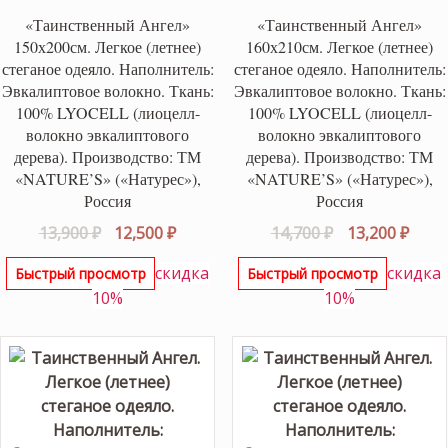
«Таинственный Ангел»
«Таинственный Ангел»
150х200см. Легкое (летнее)
160х210см. Легкое (летнее)
стеганое одеяло. Наполнитель:
стеганое одеяло. Наполнитель:
Эвкалиптовое волокно. Ткань:
Эвкалиптовое волокно. Ткань:
100% LYOCELL (лиоцелл-
100% LYOCELL (лиоцелл-
волокно эвкалиптового
волокно эвкалиптового
дерева). Производство: ТМ
дерева). Производство: ТМ
«NATURE’S» («Натурес»),
«NATURE’S» («Натурес»),
Россия
Россия
Первоначальная
Текущая
Первоначаль
Теку
13,900
₽
12,500
₽
14,700
₽
13,200
₽
цена
цена:
цена
цена
скидка
скидка
Быстрый просмотр
Быстрый просмотр
составляла
12,500 ₽.
составляла
13,20
10%
10%
13,900 ₽.
14,700 ₽.