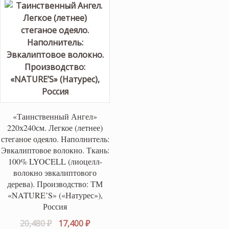
«Таинственный Ангел»
220х240см. Легкое (летнее)
стеганое одеяло. Наполнитель:
Эвкалиптовое волокно. Ткань:
100% LYOCELL (лиоцелл-
волокно эвкалиптового
дерева). Производство: ТМ
«NATURE’S» («Натурес»),
Россия
Первоначальная
Текущая
20,480
₽
17,400
₽