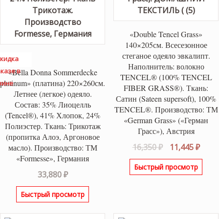
«Double Tencel Grass»
140×205см. Всесезонное
стеганое одеяло эвкалипт.
кидка
Наполнитель: волокно
казе в
«Bella Donna Sommerdecke
TENCEL® (100% TENCEL
platinum» (платина) 220×260см.
зине
FIBER GRASS®). Ткань:
Летнее (легкое) одеяло.
Сатин (Sateen supersoft), 100%
Состав: 35% Лиоцелль
TENCEL®. Производство: ТМ
(Tencel®), 41% Хлопок, 24%
«German Grass» («Герман
Полиэстер. Ткань: Трикотаж
Грасс»), Австрия
(пропитка Алоэ, Аргоновое
Первоначаль
Теку
16,350
₽
11,445
₽
масло). Производство: ТМ
цена
цена
«Formesse», Германия
Быстрый просмотр
составляла
11,44
33,880
₽
16,350 ₽.
Быстрый просмотр