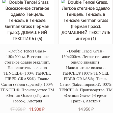
«Double Tencel Grass»
«Double Tencel Grass»
150×200см. Всесезонное
150×200см. Легкое стеганое
стеганое одеяло эвкалипт.
одеяло эвкалипт.
Наполнитель: волокно
Наполнитель: волокно
TENCEL® (100% TENCEL
TENCEL® (100% TENCEL
FIBER GRASS®). Ткань:
FIBER GRASS®). Ткань:
Сатин (Sateen supersoft), 100%
Сатин (Sateen supersoft), 100%
TENCEL®. Производство: ТМ
TENCEL®. Производство: ТМ
«German Grass» («Герман
«German Grass» («Герман
Грасс»), Австрия
Грасс»), Австрия
Первоначальная
Текущая
17,050
₽
11,900
₽
14,950
₽