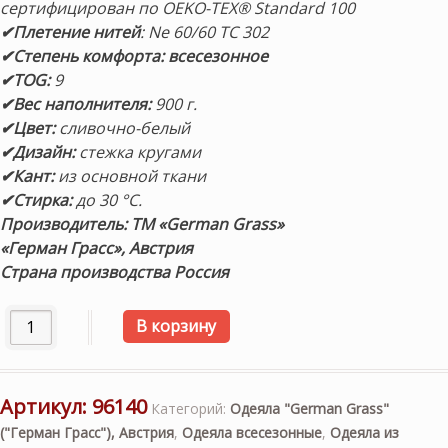
сертифицирован по OEKO-TEX® Standard 100
✔Плетение нитей
:
Ne 60/60 TC 302
✔Степень комфорта: всесезонное
✔TOG:
9
✔Вес наполнителя:
900 г.
✔Цвет:
сливочно-белый
✔Дизайн:
стежка кругами
✔Кант:
из основной ткани
✔Стирка:
до 30 °С.
Производитель: ТМ «German Grass»
«Герман Грасс», Австрия
Страна производства Россия
Количество товара «Double Tencel Grass» 200×220см. Вс
В корзину
Артикул:
96140
Категорий:
Одеяла "German Grass"
("Герман Грасс"), Австрия
,
Одеяла всесезонные
,
Одеяла из