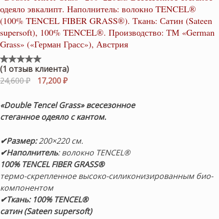
одеяло эвкалипт. Наполнитель: волокно TENCEL®
(100% TENCEL FIBER GRASS®). Ткань: Сатин (Sateen
supersoft), 100% TENCEL®. Производство: ТМ «German
Grass» («Герман Грасс»), Австрия
(
1
отзыв клиента)
Рейтинг
1
5.00
из
Первоначальная
Текущая
24,600
₽
17,200
₽
5 на основе
цена
цена:
опроса
пользователя
составляла
17,200 ₽.
«Double Tencel Grass» всесезонное
24,600 ₽.
стеганное одеяло с кантом.
✔Размер:
200×220 см.
✔Наполнитель
: волокно TENCEL®
100% TENCEL FIBER GRASS®
термо-скрепленное высоко-силиконизированным био-
компонентом
✔Ткань:
100% TENCEL®
сатин (Sateen supersoft)