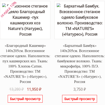
скидка 10%
«Благородный Кашемир»
«Бархатный Бамбук»
140х205см. Всесезонное
140х205см. Всесезонное
стеганое одеяло. Наполнитель:
стеганое одеяло. Наполнитель:
пух кашмирских коз. Ткань:
бамбуковое волокно. Ткань:
100% Хлопок-Сатин.
микрофибра, 100% П/Э.
Производство: ТМ
Производство: ТМ
«NATURE’S» («Натурес»),
«NATURE’S» («Натурес»),
Россия
Россия
Первоначальная
Текущая
13,280
₽
11,950
₽
3,750
₽
цена
цена:
Быстрый просмотр
Быстрый просмотр
составляла
11,950 ₽.