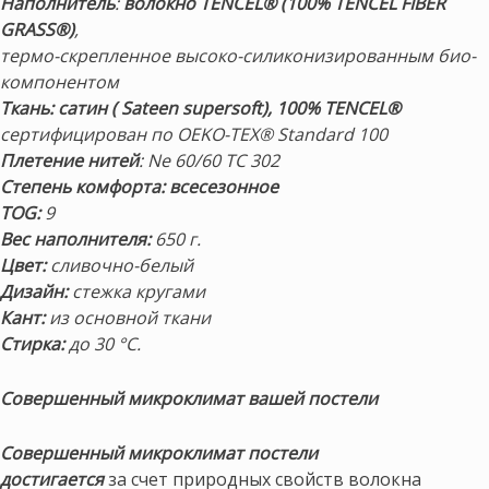
Наполнитель
:
волокно TENCEL® (100% TENCEL FIBER
GRASS®)
,
термо-скрепленное высоко-силиконизированным био-
компонентом
Ткань:
сатин ( Sateen supersoft),
100% TENCEL®
сертифицирован по OEKO-TEX® Standard 100
Плетение нитей
: Ne 60/60 TC 302
Степень комфорта: всесезонное
TOG:
9
Вес наполнителя:
650 г.
Цвет:
сливочно-белый
Дизайн:
стежка кругами
Кант:
из основной ткани
Стирка:
до 30 °С.
Совершенный микроклимат вашей постели
Совершенный микроклимат постели
достигается
за счет природных свойств волокна