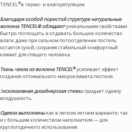
®
TENCEL
в термо- и влагорегуляции.
Благодаря особой пористой структуре натуральные
волокна TENCEL® обладают
уникальными свойствами
быстро поглощать и отдавать большое количество
влаги: даже при сильном потоотделении постель
остается сухой, сохраняя стабильный комфортный
климат для спящего человека.
®
Ткань чехла из волокна TENCEL
усиливает эффект
создания оптимального микроклимата постели.
Э
ксклюзивная дизайнерская стежк
а
придает одеялу
воздушность.
Одеяла выполнены
как в легком летнем варианте, так
и с большим количеством наполнителя — для
круглогодичного использования.