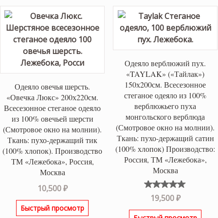
13,280 ₽.
Одеяло верблюжий пух.
«TAYLAK» («Тайлак»)
150х200см. Всесезонное
Одеяло овечья шерсть.
стеганое одеяло из 100%
«Овечка Люкс» 200х220см.
верблюжьего пуха
Всесезонное стеганое одеяло
монгольского верблюда
из 100% овечьей шерсти
(Смотровое окно на молнии).
(Смотровое окно на молнии).
Ткань: пухо-держащий сатин
Ткань: пухо-держащий тик
(100% хлопок) Производство:
(100% хлопок). Производство
Россия, ТМ «Лежебока»,
ТМ «Лежебока», Россия,
Москва
Москва
10,500
₽
Оценка
19,500
₽
5.00
из
Быстрый просмотр
5
Быстрый просмотр