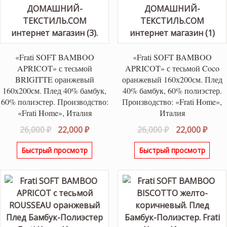
«Frati SOFT BAMBOO
«Frati SOFT BAMBOO
APRICOT» с тесьмой
APRICOT» с тесьмой Coco
BRIGITTE оранжевый
оранжевый 160х200см. Плед
160х200см. Плед 40% бамбук,
40% бамбук, 60% полиэстер.
60% полиэстер. Производство:
Производство: «Frati Home»,
«Frati Home», Италия
Италия
Первоначальная
Текущая
Первоначаль
Теку
26,000
₽
22,000
₽
26,000
₽
22,000
₽
цена
цена:
цена
цена
Быстрый просмотр
Быстрый просмотр
составляла
22,000 ₽.
составляла
22,00
26,000 ₽.
26,000 ₽.