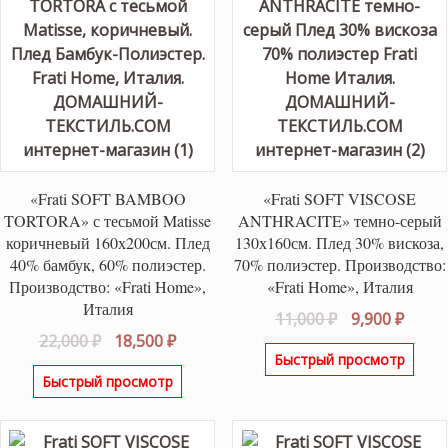
«Frati SOFT BAMBOO
«Frati SOFT VISCOSE
TORTORA» с тесьмой Matisse
ANTHRACITE» темно-серый
коричневый 160х200см. Плед
130х160см. Плед 30% вискоза,
40% бамбук, 60% полиэстер.
70% полиэстер. Производство:
Производство: «Frati Home»,
«Frati Home», Италия
Италия
Первоначаль
Теку
11,000
₽
9,900
₽
Первоначальная
Текущая
22,000
₽
18,500
₽
цена
цена:
Быстрый просмотр
цена
цена:
составляла
9,900 
Быстрый просмотр
составляла
18,500 ₽.
11,000 ₽.
22,000 ₽.