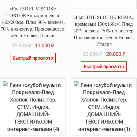
«Frati SOFT VISCOSE
TORTORA» коричневый
«Frati THE SLOTH CREMA»
160х200см. Плед 30% вискоза,
кремовый 130х160см. Плед
70% полиэстер. Производство:
30% вискоза, 70% полиэстер.
«Frati Home», Италия
Производство: «Frati Home»,
Италия
Первоначальная
Текущая
15,500
₽
13,000
₽
цена
цена:
Первоначаль
Теку
25,000
₽
20,000
₽
Быстрый просмотр
составляла
13,000 ₽.
цена
цена
Быстрый просмотр
15,500 ₽.
составляла
20,00
25,000 ₽.