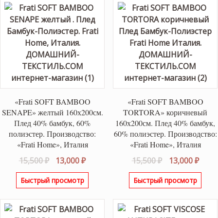
«Frati SOFT BAMBOO
«Frati SOFT BAMBOO
SENAPE» желтый 160х200см.
TORTORA» коричневый
Плед 40% бамбук, 60%
160х200см. Плед 40% бамбук,
полиэстер. Производство:
60% полиэстер. Производство:
«Frati Home», Италия
«Frati Home», Италия
Первоначальная
Текущая
Первоначаль
Теку
15,500
₽
13,000
₽
15,500
₽
13,000
₽
цена
цена:
цена
цена
Быстрый просмотр
Быстрый просмотр
составляла
13,000 ₽.
составляла
13,00
15,500 ₽.
15,500 ₽.