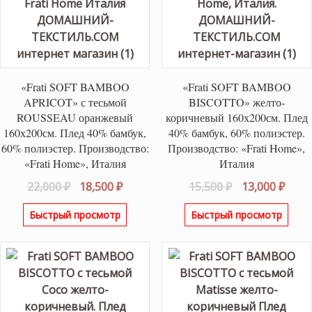
«Frati SOFT BAMBOO
«Frati SOFT BAMBOO
APRICOT» с тесьмой
BISCOTTO» желто-
ROUSSEAU оранжевый
коричневый 160х200см. Плед
160х200см. Плед 40% бамбук,
40% бамбук, 60% полиэстер.
60% полиэстер. Производство:
Производство: «Frati Home»,
«Frati Home», Италия
Италия
Первоначальная
Текущая
Первоначаль
Теку
22,000
₽
18,500
₽
15,500
₽
13,000
₽
цена
цена:
цена
цена
Быстрый просмотр
Быстрый просмотр
составляла
18,500 ₽.
составляла
13,00
22,000 ₽.
15,500 ₽.