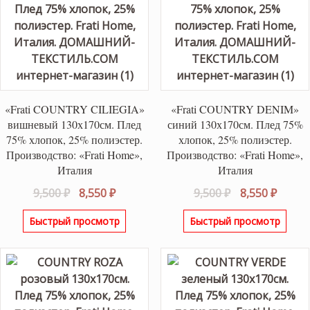
«Frati COUNTRY CILIEGIA»
«Frati COUNTRY DENIM»
вишневый 130х170см. Плед
синий 130х170см. Плед 75%
75% хлопок, 25% полиэстер.
хлопок, 25% полиэстер.
Производство: «Frati Home»,
Производство: «Frati Home»,
Италия
Италия
Первоначальная
Текущая
Первоначаль
Текущ
9,500
₽
8,550
₽
9,500
₽
8,550
₽
цена
цена:
цена
цена:
Быстрый просмотр
Быстрый просмотр
составляла
8,550 ₽.
составляла
8,550 ₽
9,500 ₽.
9,500 ₽.