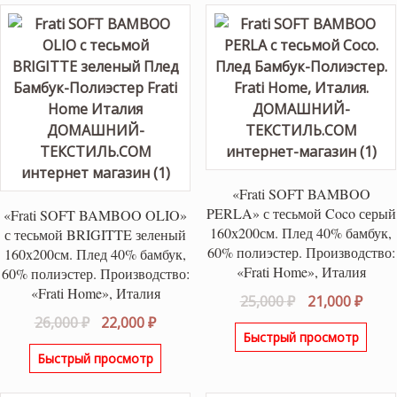
«Frati SOFT BAMBOO
PERLA» с тесьмой Coco серый
«Frati SOFT BAMBOO OLIO»
160х200см. Плед 40% бамбук,
с тесьмой BRIGITTE зеленый
60% полиэстер. Производство:
160х200см. Плед 40% бамбук,
«Frati Home», Италия
60% полиэстер. Производство:
«Frati Home», Италия
Первоначаль
Теку
25,000
₽
21,000
₽
Первоначальная
Текущая
цена
цена
26,000
₽
22,000
₽
Быстрый просмотр
цена
цена:
составляла
21,00
Быстрый просмотр
составляла
22,000 ₽.
25,000 ₽.
26,000 ₽.