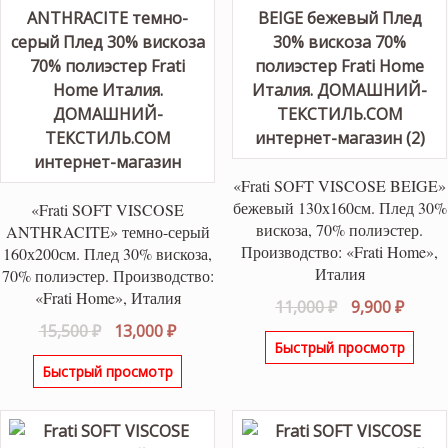
«Frati SOFT VISCOSE BEIGE»
бежевый 130х160см. Плед 30%
«Frati SOFT VISCOSE
вискоза, 70% полиэстер.
ANTHRACITE» темно-серый
Производство: «Frati Home»,
160х200см. Плед 30% вискоза,
Италия
70% полиэстер. Производство:
«Frati Home», Италия
Первоначаль
Теку
11,000
₽
9,900
₽
Первоначальная
Текущая
цена
цена:
15,500
₽
13,000
₽
Быстрый просмотр
цена
цена:
составляла
9,900 
Быстрый просмотр
составляла
13,000 ₽.
11,000 ₽.
15,500 ₽.