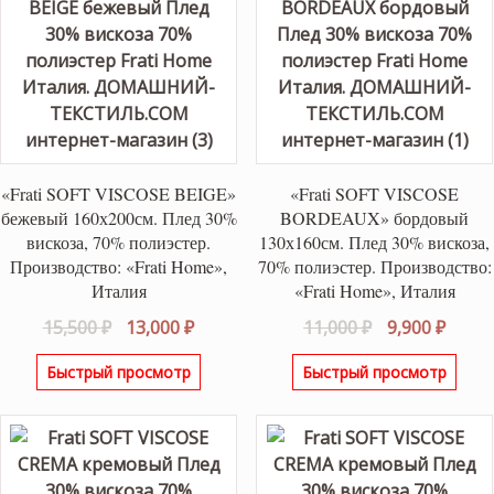
«Frati SOFT VISCOSE BEIGE»
«Frati SOFT VISCOSE
бежевый 160х200см. Плед 30%
BORDEAUX» бордовый
вискоза, 70% полиэстер.
130х160см. Плед 30% вискоза,
Производство: «Frati Home»,
70% полиэстер. Производство:
Италия
«Frati Home», Италия
Первоначальная
Текущая
Первоначаль
Теку
15,500
₽
13,000
₽
11,000
₽
9,900
₽
цена
цена:
цена
цена:
Быстрый просмотр
Быстрый просмотр
составляла
13,000 ₽.
составляла
9,900 
15,500 ₽.
11,000 ₽.