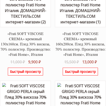
«Frati SOFT VISCOSE
«Frati SOFT VISCOSE
CREMA» кремовый
CREMA» кремовый
130х160см. Плед 30% вискоза,
160х200см. Плед 30% вискоза,
70% полиэстер. Производство:
70% полиэстер. Производство:
«Frati Home», Италия
«Frati Home», Италия
Первоначальная
Текущая
Первоначаль
Теку
11,000
₽
9,900
₽
15,500
₽
13,000
₽
цена
цена:
цена
цена
Быстрый просмотр
Быстрый просмотр
составляла
9,900 ₽.
составляла
13,00
11,000 ₽.
15,500 ₽.