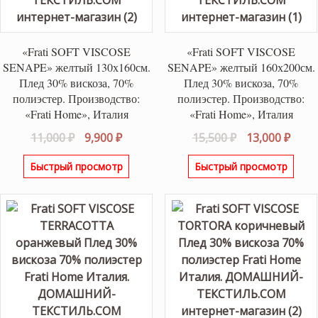
«Frati SOFT VISCOSE
«Frati SOFT VISCOSE
SENAPE» желтый 130х160см.
SENAPE» желтый 160х200см.
Плед 30% вискоза, 70%
Плед 30% вискоза, 70%
полиэстер. Производство:
полиэстер. Производство:
«Frati Home», Италия
«Frati Home», Италия
Первоначальная
Текущая
Первоначаль
Теку
11,000
₽
9,900
₽
15,500
₽
13,000
₽
цена
цена:
цена
цена
Быстрый просмотр
Быстрый просмотр
составляла
9,900 ₽.
составляла
13,00
11,000 ₽.
15,500 ₽.