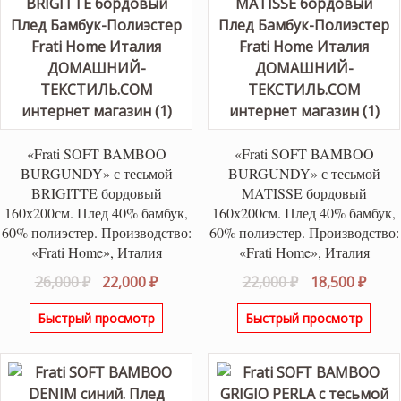
«Frati SOFT BAMBOO
«Frati SOFT BAMBOO
BURGUNDY» с тесьмой
BURGUNDY» с тесьмой
BRIGITTE бордовый
MATISSE бордовый
160х200см. Плед 40% бамбук,
160х200см. Плед 40% бамбук,
60% полиэстер. Производство:
60% полиэстер. Производство:
«Frati Home», Италия
«Frati Home», Италия
Первоначальная
Текущая
Первоначаль
Теку
26,000
₽
22,000
₽
22,000
₽
18,500
₽
цена
цена:
цена
цена
Быстрый просмотр
Быстрый просмотр
составляла
22,000 ₽.
составляла
18,50
26,000 ₽.
22,000 ₽.