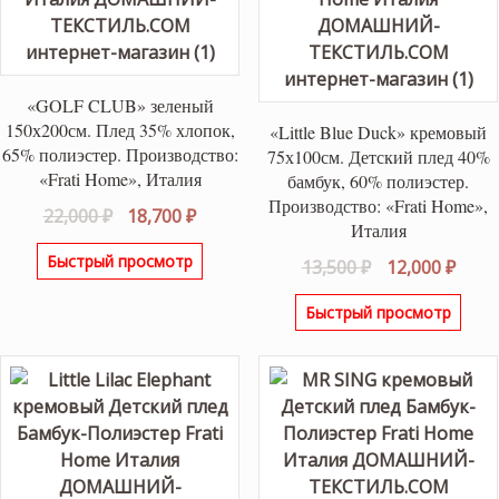
«GOLF CLUB» зеленый
150х200см. Плед 35% хлопок,
«Little Blue Duck» кремовый
65% полиэстер. Производство:
75х100см. Детский плед 40%
«Frati Home», Италия
бамбук, 60% полиэстер.
Производство: «Frati Home»,
Первоначальная
Текущая
22,000
₽
18,700
₽
Италия
цена
цена:
Быстрый просмотр
Первоначаль
Теку
13,500
₽
12,000
₽
составляла
18,700 ₽.
цена
цена
22,000 ₽.
Быстрый просмотр
составляла
12,00
13,500 ₽.