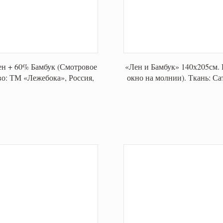
ен + 60% Бамбук (Смотровое
«Лен и Бамбук» 140х205см. 
о: ТМ «Лежебока», Россия,
окно на молнии). Ткань: С