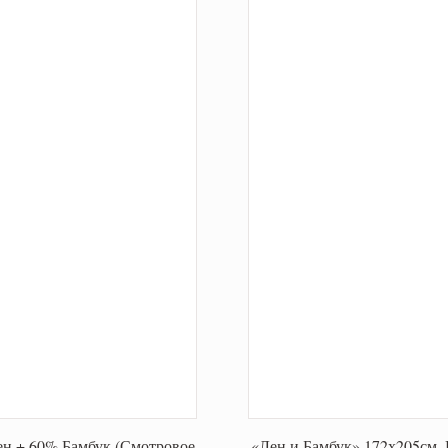
ен + 60% Бамбук (Смотровое
«Лен и Бамбук» 172х205см. 