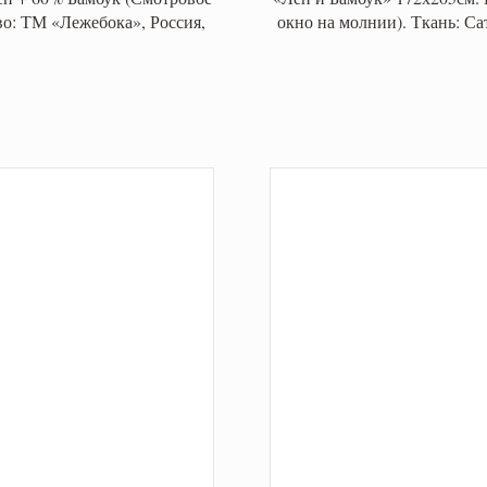
о: ТМ «Лежебока», Россия,
окно на молнии). Ткань: С