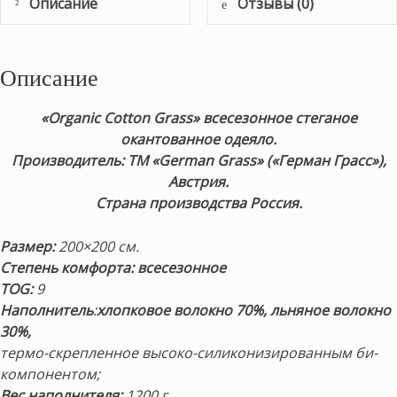
Описание
Отзывы (0)
Описание
«Organic Cotton Grass» всесезонное стеганое
окантованное одеяло.
Производитель: ТМ «German Grass» («Герман Грасс»),
Австрия.
Страна производства Россия.
Размер:
200×200 см.
Степень комфорта: всесезонное
TOG:
9
Наполнитель
:
хлопковое волокно 70%, льняное волокно
30%,
термо-скрепленное высоко-силиконизированным би-
компонентом;
Вес наполнителя:
1200 г.