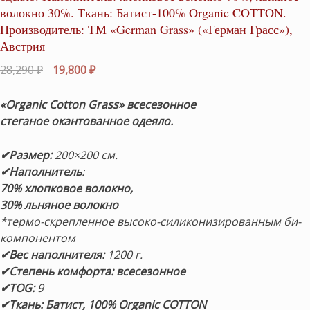
волокно 30%. Ткань: Батист-100% Organic COTTON.
Производитель: ТМ «German Grass» («Герман Грасс»),
Австрия
Первоначальная
Текущая
28,290
₽
19,800
₽
цена
цена:
составляла
19,800 ₽.
«Organic Cotton Grass» всесезонное
28,290 ₽.
стеганое окантованное одеяло.
✔Размер:
200×200 см.
✔Наполнитель
:
70% хлопковое волокно,
30% льняное волокно
*термо-скрепленное высоко-силиконизированным би-
компонентом
✔Вес наполнителя:
1200 г.
✔Степень комфорта: всесезонное
✔TOG:
9
✔Ткань:
Батист,
100% Organic COTTON