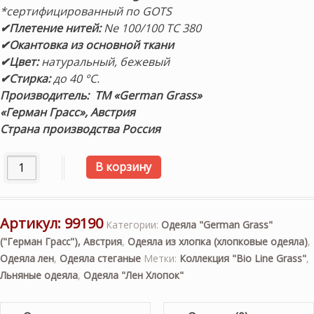
*сертифицированный по GOTS
✔Плетение нитей:
Ne 100/100 TC 380
✔Окантовка из основной ткани
✔Цвет:
натуральный, бежевый
✔Стирка:
до 40 °С.
Производитель: ТМ «German Grass»
«Герман Грасс», Австрия
Страна производства Россия
Количество товара «Organic Cotton Grass» 200×200см. 
В корзину
Артикул:
99190
Категории:
Одеяла "German Grass"
("Герман Грасс"), Австрия
,
Одеяла из хлопка (хлопковые одеяла)
,
Одеяла лен
,
Одеяла стеганые
Метки:
Коллекция "Bio Line Grass"
,
Льняные одеяла
,
Одеяла "Лен Хлопок"