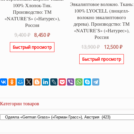
Эвкалиптовое волокно. Ткань:
100% Хлопок-Тик.
100% LYOCELL (лиоцелл-
Производство: ТМ
волокно эвкалиптового
«NATURE’S» («Натурес»),
дерева). Производство: ТМ
Россия
«NATURE’S» («Натурес»),
Первоначальная
Текущая
9,400
₽
8,450
₽
Россия
цена
цена:
Первоначаль
Теку
13,900
₽
12,500
₽
Быстрый просмотр
составляла
8,450 ₽.
цена
цена
9,400 ₽.
Быстрый просмотр
составляла
12,50
13,900 ₽.
Категории товаров