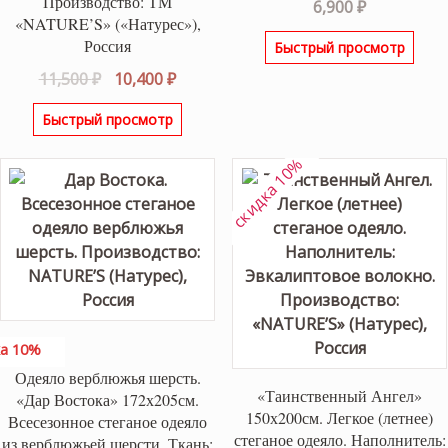
Производство: ТМ
Оценка
5.00
6,900
₽
из 5
«NATURE’S» («Натурес»),
Россия
Быстрый просмотр
Первоначальная
Текущая
11,500
₽
10,400
₽
цена
цена:
Быстрый просмотр
составляла
10,400 ₽.
11,500 ₽.
скидка 10%
а 10%
Одеяло верблюжья шерсть.
«Таинственный Ангел»
«Дар Востока» 172х205см.
150х200см. Легкое (летнее)
Всесезонное стеганое одеяло
стеганое одеяло. Наполнитель:
из верблюжьей шерсти. Ткань: