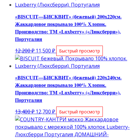
«BISCUIT—БИСКВИТ» (бежевый) 200х220см.
Жаккардовое покрывало 100% Хлопок.
Производство: ТМ «Luxberry» («Люксберри»),
Португалия
Первоначальная
Текущая
12,200
₽
11,500
₽
Быстрый просмотр
цена
цена:
составляла
11,500 ₽.
12,200 ₽.
«BISCUIT—БИСКВИТ» (бежевый) 220х240см.
Жаккардовое покрывало 100% Хлопок.
Производство: ТМ «Luxberry» («Люксберри»),
Португалия
Первоначальная
Текущая
13,400
₽
12,700
₽
Быстрый просмотр
цена
цена:
составляла
12,700 ₽.
13,400 ₽.