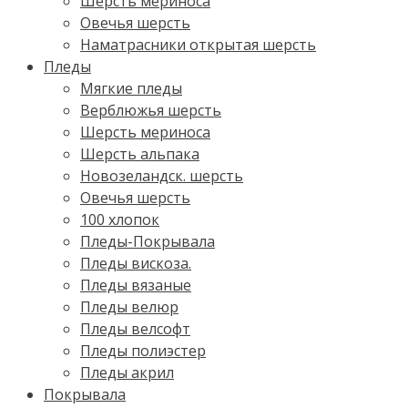
Шерсть мериноса
Овечья шерсть
Наматрасники открытая шерсть
Пледы
Мягкие пледы
Верблюжья шерсть
Шерсть мериноса
Шерсть альпака
Новозеландск. шерсть
Овечья шерсть
100 хлопок
Пледы-Покрывала
Пледы вискоза.
Пледы вязаные
Пледы велюр
Пледы велсофт
Пледы полиэстер
Пледы акрил
Покрывала