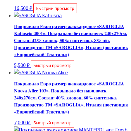
16,500
₽
Быстрый просмотр
Покрывало Евро размер жаккардовое «SAROGLIA
Katiuscia 4001». Покрывало без наволочек 240х270см.
Состав: 42% хлопок, 50% синтетика, 8% п/п.
Производство ТМ «SAROGLIA», Италия (поставщик
«Европейский Текстиль»)
5,500
₽
Быстрый просмотр
Покрывало Евро размер жаккардовое «SAROGLIA
Nuova Alice 103». Покрывало без наволочек
240х270см. Состав: 40% хлопок, 60% синтетика.
Производство ТМ «SAROGLIA», Италия (поставщик
«Европейский Текстиль»)
7,000
₽
Быстрый просмотр