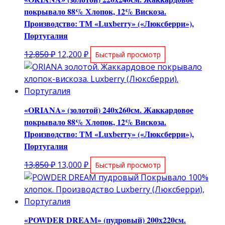
покрывало 88% Хлопок, 12% Вискоза.
Производство: ТМ «Luxberry» («Люксберри»),
Португалия
Первоначальная
Текущая
12,850
₽
12,200
₽
Быстрый просмотр
цена
цена:
составляла
12,200 ₽.
12,850 ₽.
«ORIANA» (золотой) 240х260см. Жаккардовое
покрывало 88% Хлопок, 12% Вискоза.
Производство: ТМ «Luxberry» («Люксберри»),
Португалия
Первоначальная
Текущая
13,850
₽
13,000
₽
Быстрый просмотр
цена
цена:
составляла
13,000 ₽.
13,850 ₽.
«POWDER DREAM» (пудровый) 200х220см.