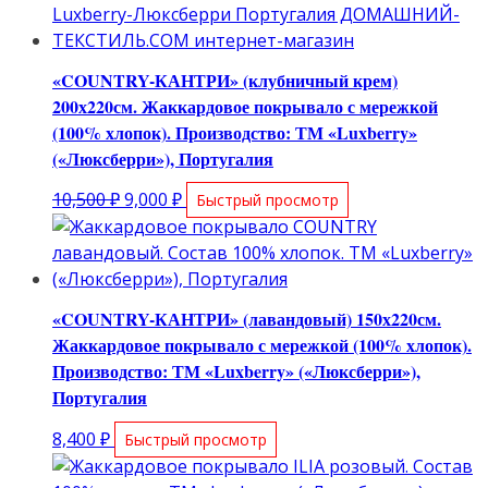
10,500 ₽.
«COUNTRY-КАНТРИ» (клубничный крем)
200х220см. Жаккардовое покрывало с мережкой
(100% хлопок). Производство: ТМ «Luxberry»
(«Люксберри»), Португалия
Первоначальная
Текущая
10,500
₽
9,000
₽
Быстрый просмотр
цена
цена:
составляла
9,000 ₽.
10,500 ₽.
«COUNTRY-КАНТРИ» (лавандовый) 150х220см.
Жаккардовое покрывало с мережкой (100% хлопок).
Производство: ТМ «Luxberry» («Люксберри»),
Португалия
8,400
₽
Быстрый просмотр