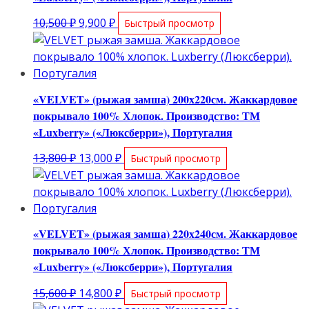
Первоначальная
Текущая
10,500
₽
9,900
₽
Быстрый просмотр
цена
цена:
составляла
9,900 ₽.
10,500 ₽.
«VELVET» (рыжая замша) 200х220см. Жаккардовое
покрывало 100% Хлопок. Производство: ТМ
«Luxberry» («Люксберри»), Португалия
Первоначальная
Текущая
13,800
₽
13,000
₽
Быстрый просмотр
цена
цена:
составляла
13,000 ₽.
13,800 ₽.
«VELVET» (рыжая замша) 220х240см. Жаккардовое
покрывало 100% Хлопок. Производство: ТМ
«Luxberry» («Люксберри»), Португалия
Первоначальная
Текущая
15,600
₽
14,800
₽
Быстрый просмотр
цена
цена: