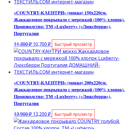
«COUNTRY-КАЕНТРИ» (мокко) 150х220см.
Жаккардовое покрывало с мережкой (100% хлопок).
Производство: ТМ «Luxberry» («Люксберри»),
Португалия
Первоначальная
Текущая
11,300
₽
10,700
₽
Быстрый просмотр
цена
цена:
составляла
10,700 ₽.
11,300 ₽.
«COUNTRY-КАЕНТРИ» (мокко) 200х220см.
Жаккардовое покрывало с мережкой (100% хлопок).
Производство: ТМ «Luxberry» («Люксберри»),
Португалия
Первоначальная
Текущая
13,900
₽
13,200
₽
Быстрый просмотр
цена
цена:
составляла
13,200 ₽.