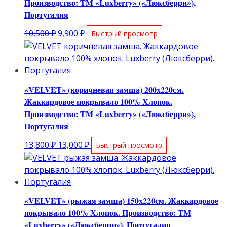
Производство: ТМ «Luxberry» («Люксберри»),
Португалия
Первоначальная
Текущая
10,500
₽
9,900
₽
Быстрый просмотр
цена
цена:
составляла
9,900 ₽.
10,500 ₽.
«VELVET» (коричневая замша) 200х220см.
Жаккардовое покрывало 100% Хлопок.
Производство: ТМ «Luxberry» («Люксберри»),
Португалия
Первоначальная
Текущая
13,800
₽
13,000
₽
Быстрый просмотр
цена
цена:
составляла
13,000 ₽.
13,800 ₽.
«VELVET» (рыжая замша) 150х220см. Жаккардовое
покрывало 100% Хлопок. Производство: ТМ
«Luxberry» («Люксберри»), Португалия