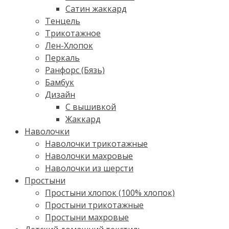
Сатин жаккард
Тенцель
Трикотажное
Лен-Хлопок
Перкаль
Ранфорс (Бязь)
Бамбук
Дизайн
С вышивкой
Жаккард
Наволочки
Наволочки трикотажные
Наволочки махровые
Наволочки из шерсти
Простыни
Простыни хлопок (100% хлопок)
Простыни трикотажные
Простыни махровые