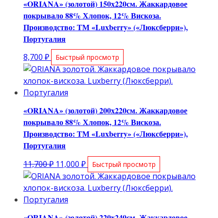
«ORIANA» (золотой) 150х220см. Жаккардовое
покрывало 88% Хлопок, 12% Вискоза.
Производство: ТМ «Luxberry» («Люксберри»),
Португалия
8,700
₽
Быстрый просмотр
«ORIANA» (золотой) 200х220см. Жаккардовое
покрывало 88% Хлопок, 12% Вискоза.
Производство: ТМ «Luxberry» («Люксберри»),
Португалия
Первоначальная
Текущая
11,700
₽
11,000
₽
Быстрый просмотр
цена
цена:
составляла
11,000 ₽.
11,700 ₽.
«ORIANA» (золотой) 220х240см. Жаккардовое