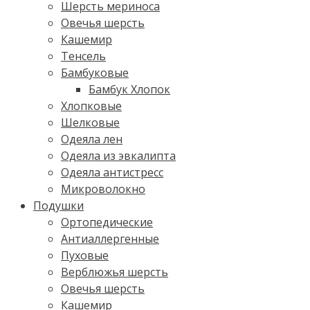
Шерсть мериноса
Овечья шерсть
Кашемир
Тенсель
Бамбуковые
Бамбук Хлопок
Хлопковые
Шелковые
Одеяла лен
Одеяла из эвкалипта
Одеяла антистресс
Микроволокно
Подушки
Ортопедические
Антиаллергенные
Пуховые
Верблюжья шерсть
Овечья шерсть
Кашемир