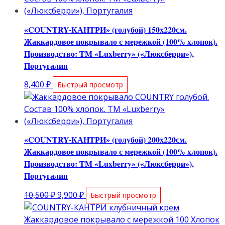
13,900 ₽.
«COUNTRY-КАНТРИ» (голубой) 150х220см.
Жаккардовое покрывало с мережкой (100% хлопок).
Производство: ТМ «Luxberry» («Люксберри»),
Португалия
8,400
₽
Быстрый просмотр
«COUNTRY-КАНТРИ» (голубой) 200х220см.
Жаккардовое покрывало с мережкой (100% хлопок).
Производство: ТМ «Luxberry» («Люксберри»),
Португалия
Первоначальная
Текущая
10,500
₽
9,900
₽
Быстрый просмотр
цена
цена:
составляла
9,900 ₽.