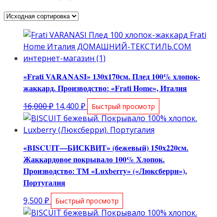
«Frati VARANASI» 130х170см. Плед 100% хлопок-
жаккард. Производство: «Frati Home», Италия
Первоначальная
Текущая
16,000
₽
14,400
₽
Быстрый просмотр
цена
цена:
составляла
14,400 ₽.
16,000 ₽.
«BISCUIT—БИСКВИТ» (бежевый) 150х220см.
Жаккардовое покрывало 100% Хлопок.
Производство: ТМ «Luxberry» («Люксберри»),
Португалия
9,500
₽
Быстрый просмотр