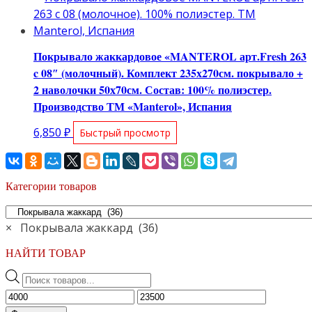
Покрывало жаккардовое «MANTEROL арт.Fresh 263
c 08″ (молочный). Комплект 235х270см. покрывало +
2 наволочки 50х70см. Состав: 100% полиэстер.
Производство ТМ «Manterol», Испания
6,850
₽
Быстрый просмотр
Категории товаров
×
Покрывала жаккард (36)
НАЙТИ ТОВАР
Поиск
товаров
Минимальная
Максимальная