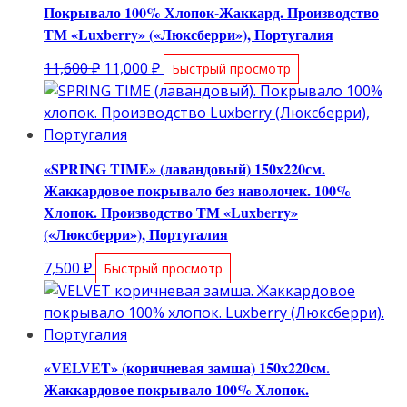
Покрывало 100% Хлопок-Жаккард. Производство
ТМ «Luxberry» («Люксберри»), Португалия
Первоначальная
Текущая
11,600
₽
11,000
₽
Быстрый просмотр
цена
цена:
составляла
11,000 ₽.
11,600 ₽.
«SPRING TIME» (лавандовый) 150х220см.
Жаккардовое покрывало без наволочек. 100%
Хлопок. Производство ТМ «Luxberry»
(«Люксберри»), Португалия
7,500
₽
Быстрый просмотр
«VELVET» (коричневая замша) 150х220см.
Жаккардовое покрывало 100% Хлопок.