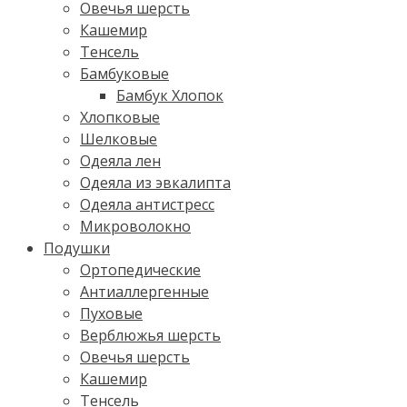
Овечья шерсть
Кашемир
Тенсель
Бамбуковые
Бамбук Хлопок
Хлопковые
Шелковые
Одеяла лен
Одеяла из эвкалипта
Одеяла антистресс
Микроволокно
Подушки
Ортопедические
Антиаллергенные
Пуховые
Верблюжья шерсть
Овечья шерсть
Кашемир
Тенсель