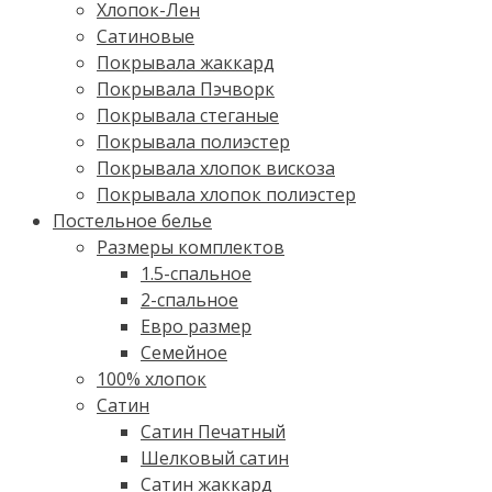
Хлопок-Лен
Сатиновые
Покрывала жаккард
Покрывала Пэчворк
Покрывала стеганые
Покрывала полиэстер
Покрывала хлопок вискоза
Покрывала хлопок полиэстер
Постельное белье
Размеры комплектов
1.5-спальное
2-спальное
Евро размер
Семейное
100% хлопок
Cатин
Сатин Печатный
Шелковый сатин
Сатин жаккард