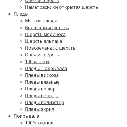
Овечья шерсть
Наматрасники открытая шерсть
Пледы
Мягкие пледы
Верблюжья шерсть
Шерсть мериноса
Шерсть альпака
Новозеландск. шерсть
Овечья шерсть
100 хлопок
Пледы-Покрывала
Пледы вискоза.
Пледы вязаные
Пледы велюр
Пледы велсофт
Пледы полиэстер
Пледы акрил
Покрывала
100% хлопок