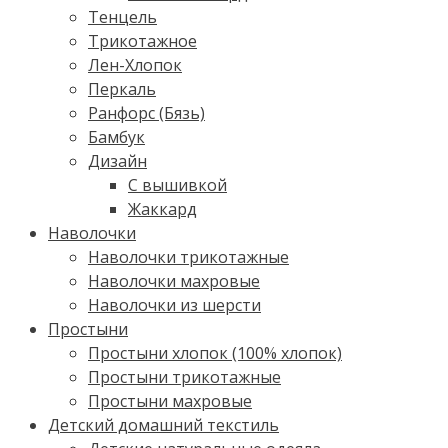
Тенцель
Трикотажное
Лен-Хлопок
Перкаль
Ранфорс (Бязь)
Бамбук
Дизайн
С вышивкой
Жаккард
Наволочки
Наволочки трикотажные
Наволочки махровые
Наволочки из шерсти
Простыни
Простыни хлопок (100% хлопок)
Простыни трикотажные
Простыни махровые
Детский домашний текстиль