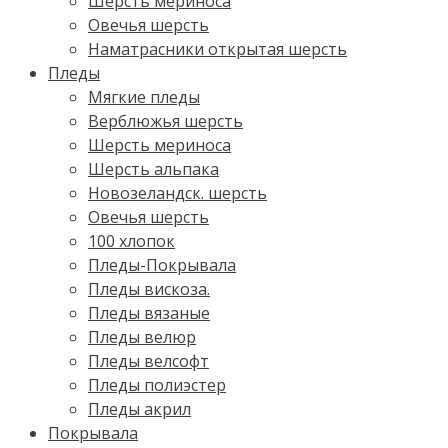
Шерсть мериноса
Овечья шерсть
Наматрасники открытая шерсть
Пледы
Мягкие пледы
Верблюжья шерсть
Шерсть мериноса
Шерсть альпака
Новозеландск. шерсть
Овечья шерсть
100 хлопок
Пледы-Покрывала
Пледы вискоза.
Пледы вязаные
Пледы велюр
Пледы велсофт
Пледы полиэстер
Пледы акрил
Покрывала