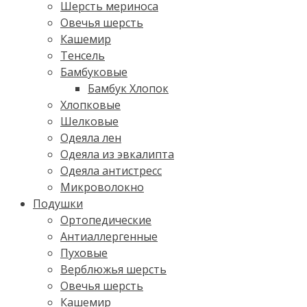
Шерсть мериноса
Овечья шерсть
Кашемир
Тенсель
Бамбуковые
Бамбук Хлопок
Хлопковые
Шелковые
Одеяла лен
Одеяла из эвкалипта
Одеяла антистресс
Микроволокно
Подушки
Ортопедические
Антиаллергенные
Пуховые
Верблюжья шерсть
Овечья шерсть
Кашемир