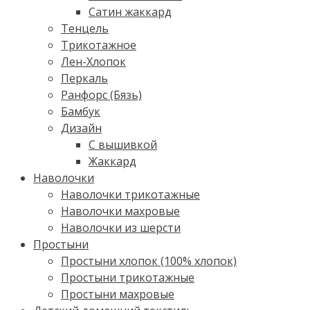
Сатин жаккард
Тенцель
Трикотажное
Лен-Хлопок
Перкаль
Ранфорс (Бязь)
Бамбук
Дизайн
С вышивкой
Жаккард
Наволочки
Наволочки трикотажные
Наволочки махровые
Наволочки из шерсти
Простыни
Простыни хлопок (100% хлопок)
Простыни трикотажные
Простыни махровые