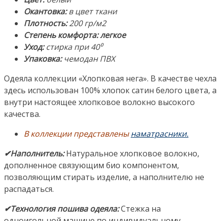
«NATURE’S»
Окантовка:
в цвет ткани
(«Натурес»),
Плотность:
200 гр/м2
Россия
Степень комфорта: легкое
Уход:
стирка при 40⁰
Упаковка:
чемодан ПВХ
Одеяла коллекции «Хлопковая нега». В качестве чехла
здесь использован 100% хлопок сатин белого цвета, а
внутри настоящее хлопковое волокно высокого
качества.
В коллекции представлены
наматрасники.
✔Наполнитель:
Натуральное хлопковое волокно,
дополненное связующим био компонентом,
позволяющим стирать изделие, а наполнителю не
распадаться.
✔Технология пошива одеяла:
Стежка на
одноигольной машине по индивидуальному