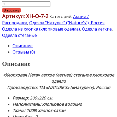
Количество
товара
В корзину
Артикул:
ХН-О-7-2
«Хлопковая
Категорий:
Акции /
Нега»
Распродажа
,
Одеяла "Натурес" ("Nature’s"), Россия
,
200х220см.
Одеяла из хлопка (хлопковые одеяла)
,
Одеяла легкие
,
Легкое
Одеяла стеганые
(летнее)
Описание
стеганое
Отзывы (0)
хлопковое
одеяло.
Описание
Наполнитель:
хлопковое
«Хлопковая Нега» легкое (летнее) стеганое хлопковое
волокно.
одеяло
Ткань:
Производство: ТМ «NATURE’S» («Натурес»), Россия
100%
Хлопок-
Размер:
200х220 см.
Сатин.
Наполнитель: хлопковое волокно
Производство:
Ткань: 100% хлопок-сатин
ТМ
Цвет:
белый