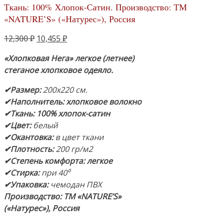
Ткань: 100% Хлопок-Сатин. Производство: ТМ
«NATURE’S» («Натурес»), Россия
Первоначальная
Текущая
12,300
₽
10,455
₽
цена
цена:
«Хлопковая Нега» легкое (летнее)
составляла
10,455 ₽.
стеганое хлопковое одеяло.
12,300 ₽.
✔Размер:
200х220 см.
✔Наполнитель: хлопковое волокно
✔Ткань: 100% хлопок-сатин
✔Цвет:
белый
✔Окантовка:
в цвет ткани
✔Плотность:
200 гр/м2
✔Степень комфорта: легкое
✔Стирка:
при 40⁰
✔Упаковка:
чемодан ПВХ
Производство:
ТМ
«NATURE’S»
(«Натурес»), Россия