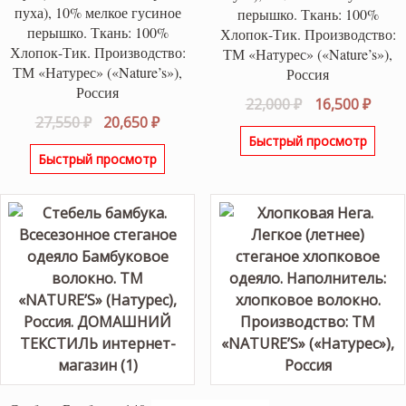
пуха), 10% мелкое гусиное
перышко. Ткань: 100%
перышко. Ткань: 100%
Хлопок-Тик. Производство:
Хлопок-Тик. Производство:
ТМ «Натурес» («Nature’s»),
ТМ «Натурес» («Nature’s»),
Россия
Россия
Первоначаль
Теку
22,000
₽
16,500
₽
Первоначальная
Текущая
27,550
₽
20,650
₽
цена
цена
Быстрый просмотр
цена
цена:
составляла
16,50
Быстрый просмотр
составляла
20,650 ₽.
22,000 ₽.
27,550 ₽.