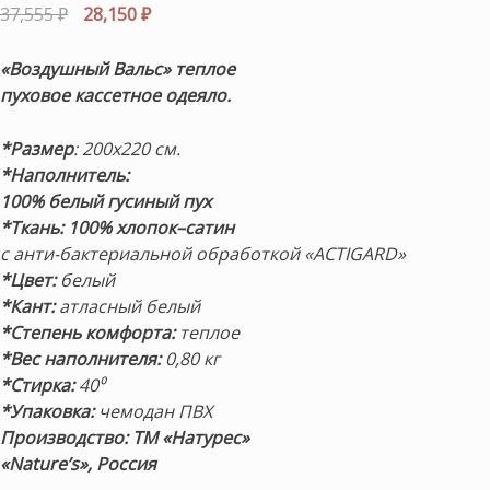
5.00
из 5 на
Первоначальная
Текущая
37,555
₽
28,150
₽
основе
цена
цена:
опроса
пользователя
составляла
28,150 ₽.
«Воздушный Вальс» теплое
37,555 ₽.
пуховое кассетное одеяло.
*Размер
: 200х220 см.
*Наполнитель:
100% белый гусиный пух
*Ткань:
100% хлопок–сатин
с анти-бактериальной обработкой «ACTIGARD»
*Цвет:
белый
*Кант:
атласный белый
*Степень комфорта:
теплое
*Вес наполнителя:
0,80 кг
*Стирка:
40⁰
*Упаковка:
чемодан ПВХ
Производство: ТМ «Натурес»
«Nature’s», Россия