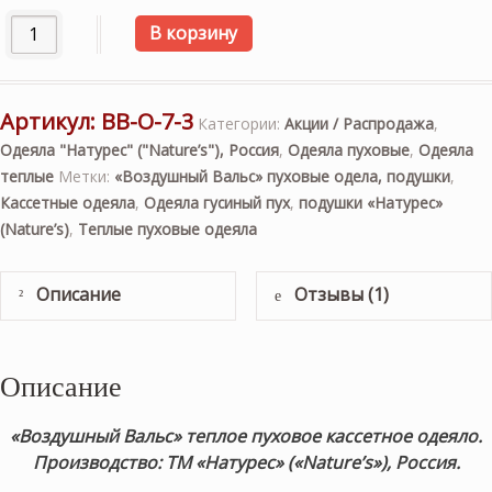
Количество товара «Воздушный Вальс» 200х220см. Теплое
В корзину
Артикул:
ВВ-О-7-3
Категории:
Акции / Распродажа
,
Одеяла "Натурес" ("Nature’s"), Россия
,
Одеяла пуховые
,
Одеяла
теплые
Метки:
«Воздушный Вальс» пуховые одела, подушки
,
Кассетные одеяла
,
Одеяла гусиный пух
,
подушки «Натурес»
(Nature’s)
,
Теплые пуховые одеяла
Описание
Отзывы (1)
Описание
«Воздушный Вальс» теплое пуховое кассетное одеяло
.
Производство: ТМ «Натурес» («Nature’s»), Россия.