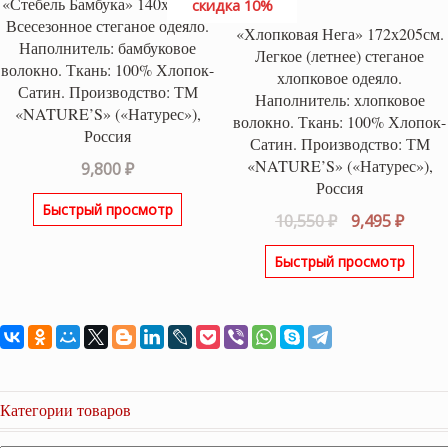
«Стебель Бамбука» 140х205см.
скидка 10%
Всесезонное стеганое одеяло.
«Хлопковая Нега» 172х205см.
Наполнитель: бамбуковое
Легкое (летнее) стеганое
волокно. Ткань: 100% Хлопок-
хлопковое одеяло.
Сатин. Производство: ТМ
Наполнитель: хлопковое
«NATURE’S» («Натурес»),
волокно. Ткань: 100% Хлопок-
Россия
Сатин. Производство: ТМ
«NATURE’S» («Натурес»),
9,800
₽
Россия
Быстрый просмотр
Первоначаль
Теку
10,550
₽
9,495
₽
цена
цена:
Быстрый просмотр
составляла
9,495 
10,550 ₽.
Категории товаров