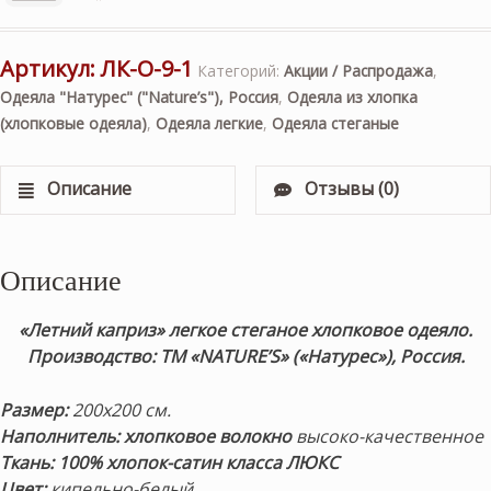
Артикул:
ЛК-О-9-1
Категорий:
Акции / Распродажа
,
Одеяла "Натурес" ("Nature’s"), Россия
,
Одеяла из хлопка
(хлопковые одеяла)
,
Одеяла легкие
,
Одеяла стеганые
Описание
Отзывы (0)
Описание
«Летний каприз» легкое стеганое хлопковое одеяло.
Производство: ТМ «NATURE’S» («Натурес»), Россия.
Размер:
200х200 см.
Наполнитель: хлопковое волокно
высоко-качественное
Ткань: 100% хлопок-сатин
класса ЛЮКС
Цвет:
кипельно-белый