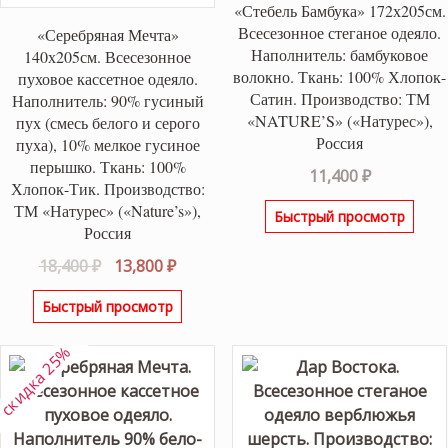
«Стебель Бамбука» 172х205см.
Всесезонное стеганое одеяло.
«Серебряная Мечта»
Наполнитель: бамбуковое
140х205см. Всесезонное
волокно. Ткань: 100% Хлопок-
пуховое кассетное одеяло.
Сатин. Производство: ТМ
Наполнитель: 90% гусиный
«NATURE’S» («Натурес»),
пух (смесь белого и серого
Россия
пуха), 10% мелкое гусиное
перышко. Ткань: 100%
11,400
₽
Хлопок-Тик. Производство:
ТМ «Натурес» («Nature’s»),
Быстрый просмотр
Россия
Первоначальная
Текущая
18,400
₽
13,800
₽
цена
цена:
Быстрый просмотр
составляла
13,800 ₽.
18,400 ₽.
скидка 25%