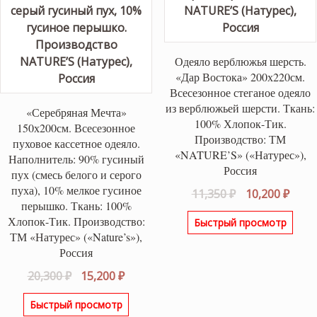
Одеяло верблюжья шерсть.
«Дар Востока» 200х220см.
Всесезонное стеганое одеяло
из верблюжьей шерсти. Ткань:
«Серебряная Мечта»
100% Хлопок-Тик.
150х200см. Всесезонное
Производство: ТМ
пуховое кассетное одеяло.
«NATURE’S» («Натурес»),
Наполнитель: 90% гусиный
Россия
пух (смесь белого и серого
пуха), 10% мелкое гусиное
Первоначаль
Теку
11,350
₽
10,200
₽
перышко. Ткань: 100%
цена
цена
Хлопок-Тик. Производство:
Быстрый просмотр
составляла
10,20
ТМ «Натурес» («Nature’s»),
11,350 ₽.
Россия
Первоначальная
Текущая
20,300
₽
15,200
₽
цена
цена:
Быстрый просмотр
составляла
15,200 ₽.