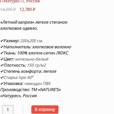
(«Натурес»), Россия
Первоначальная
Текущая
14,200
₽
12,780
₽
цена
цена:
составляла
12,780 ₽.
«Летний каприз» легкое стеганое
14,200 ₽.
хлопковое одеяло.
✔Размер:
200х200 см.
✔Наполнитель: хлопковое волокно
✔Ткань: 100% хлопок-сатин
ЛЮКС
✔Цвет:
кипельно-белый
✔Плотность:
150 гр/м2
✔Степень комфорта: легкое
✔
Стирка при 40⁰
✔Упаковка:
чемодан ПВХ
Производство: ТМ «NATURE’S»
«Натурес», Россия
Количество товара «Летний каприз» 200х200см. Легкое 
В корзину