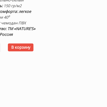
ельно-белый
ь:
150 гр/м2
омфорта: легкое
и 40⁰
:
чемодан ПВХ
во: ТМ «NATURE’S»
 Россия
 товара «Летний каприз» 220х240см. Легкое стеганое хл
В корзину