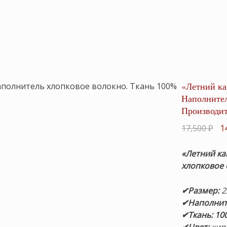
«Летний ка
Наполнител
Производит
Пе
17,500
₽
1
це
со
«Летний ка
17,
хлопковое 
✔Размер:
2
✔Наполнит
✔Ткань: 10