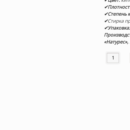
✔Цвет:
кип
✔Плотност
✔Степень к
✔
Стирка пр
✔Упаковка
Производст
«Натурес»,
Количество