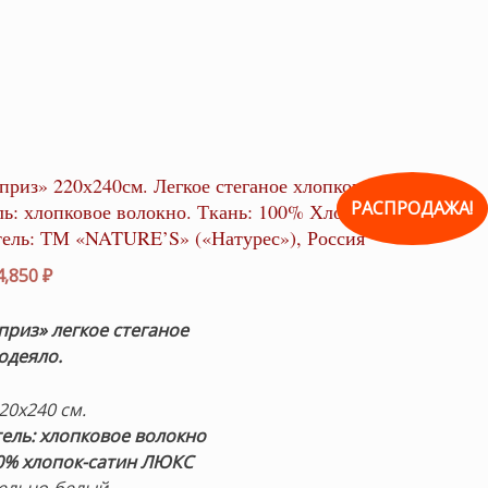
приз» 220х240см. Легкое стеганое хлопковое одеяло.
РАСПРОДАЖА!
ь: хлопковое волокно. Ткань: 100% Хлопок-Сатин.
ель: ТМ «NATURE’S» («Натурес»), Россия
рвоначальная
Текущая
4,850
₽
на
цена:
ставляла
14,850 ₽.
приз» легкое стеганое
500 ₽.
одеяло.
20х240 см.
ель: хлопковое волокно
0% хлопок-сатин
ЛЮКС