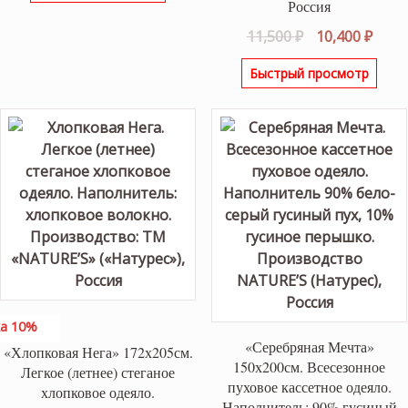
Россия
Первоначаль
Теку
11,500
₽
10,400
₽
цена
цена
Быстрый просмотр
составляла
10,40
11,500 ₽.
а 10%
«Серебряная Мечта»
«Хлопковая Нега» 172х205см.
150х200см. Всесезонное
Легкое (летнее) стеганое
пуховое кассетное одеяло.
хлопковое одеяло.
Наполнитель: 90% гусиный