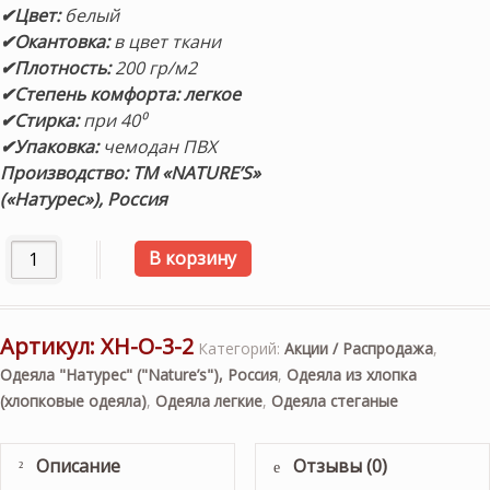
✔Цвет:
белый
✔Окантовка:
в цвет ткани
✔Плотность:
200 гр/м2
✔Степень комфорта: легкое
✔Стирка:
при 40⁰
✔Упаковка:
чемодан ПВХ
Производство:
ТМ
«NATURE’S»
(«Натурес»), Россия
Количество товара «Хлопковая Нега» 140х205см. Легкое 
В корзину
Артикул:
ХН-О-3-2
Категорий:
Акции / Распродажа
,
Одеяла "Натурес" ("Nature’s"), Россия
,
Одеяла из хлопка
(хлопковые одеяла)
,
Одеяла легкие
,
Одеяла стеганые
Описание
Отзывы (0)