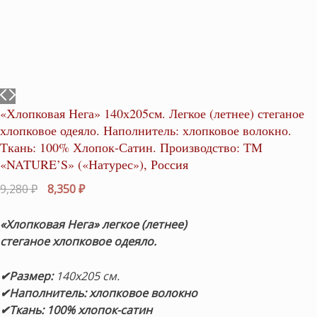
«Хлопковая Нега» 140х205см. Легкое (летнее) стеганое
хлопковое одеяло. Наполнитель: хлопковое волокно.
Ткань: 100% Хлопок-Сатин. Производство: ТМ
«NATURE’S» («Натурес»), Россия
Первоначальная
Текущая
9,280
₽
8,350
₽
цена
цена:
составляла
8,350 ₽.
«Хлопковая Нега» легкое (летнее)
9,280 ₽.
стеганое хлопковое одеяло.
✔Размер:
140х205 см.
✔Наполнитель: хлопковое волокно
✔Ткань: 100% хлопок-сатин