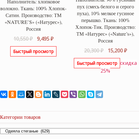
Наполнитель: хлопковое
пух (смесь белого и серого
волокно. Ткань: 100% Хлопок-
пуха), 10% мелкое гусиное
Сатин. Производство: ТМ
перышко. Ткань: 100%
«NATURE’S» («Натурес»),
Хлопок-Тик. Производство:
Россия
ТМ «Натурес» («Nature’s»),
Первоначальная
Текущая
10,550
₽
9,495
₽
Россия
цена
цена:
Первоначаль
Теку
20,300
₽
15,200
₽
Быстрый просмотр
составляла
9,495 ₽.
цена
цена
10,550 ₽.
скидка
Быстрый просмотр
составляла
15,20
25%
20,300 ₽.
Категории товаров