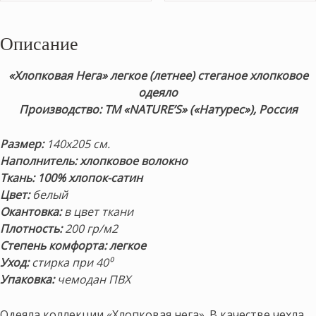
Описание
«Хлопковая Нега» легкое (летнее) стеганое хлопковое
одеяло
Производство: ТМ «NATURE’S» («Натурес»), Россия
Размер:
140х205 см.
Наполнитель: хлопковое волокно
Ткань: 100% хлопок-сатин
Цвет:
белый
Окантовка:
в цвет ткани
Плотность:
200 гр/м2
Степень комфорта: легкое
Уход:
стирка при 40⁰
Упаковка:
чемодан ПВХ
Одеяла коллекции «Хлопковая нега». В качестве чехла