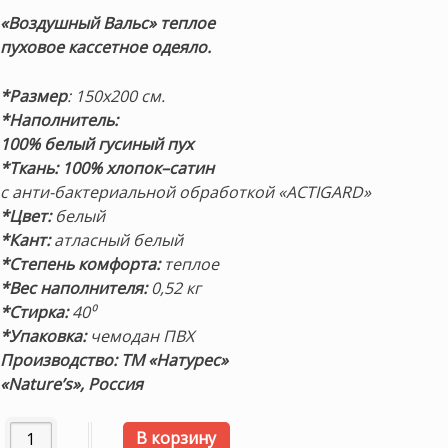
составляла
18,975 ₽.
«Воздушный Вальс» теплое
25,300 ₽.
пуховое кассетное одеяло.
*Размер
: 150х200 см.
*Наполнитель:
100% белый гусиный пух
*Ткань:
100% хлопок–сатин
с анти-бактериальной обработкой «ACTIGARD»
*Цвет:
белый
*Кант:
атласный белый
*Степень комфорта:
теплое
*Вес наполнителя:
0,52 кг
*Стирка:
40⁰
*Упаковка:
чемодан ПВХ
Производство: ТМ «Натурес»
«Nature’s», Россия
Количество товара «Воздушный Вальс» 150х200см. Теплое
В корзину