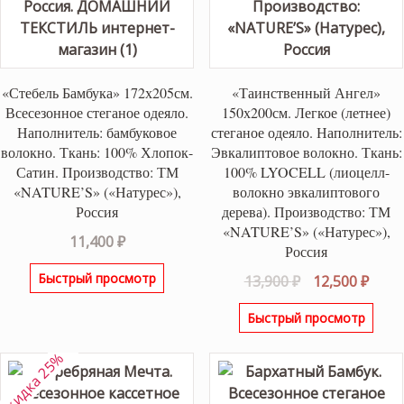
«Стебель Бамбука» 172х205см.
«Таинственный Ангел»
Всесезонное стеганое одеяло.
150х200см. Легкое (летнее)
Наполнитель: бамбуковое
стеганое одеяло. Наполнитель:
волокно. Ткань: 100% Хлопок-
Эвкалиптовое волокно. Ткань:
Сатин. Производство: ТМ
100% LYOCELL (лиоцелл-
«NATURE’S» («Натурес»),
волокно эвкалиптового
Россия
дерева). Производство: ТМ
«NATURE’S» («Натурес»),
11,400
₽
Россия
Быстрый просмотр
Первоначаль
Теку
13,900
₽
12,500
₽
цена
цена
Быстрый просмотр
составляла
12,50
13,900 ₽.
скидка 25%