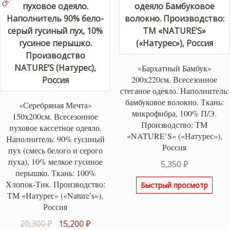
«Бархатный Бамбук»
200х220см. Всесезонное
стеганое одеяло. Наполнитель:
бамбуковое волокно. Ткань:
«Серебряная Мечта»
микрофибра, 100% П/Э.
150х200см. Всесезонное
Производство: ТМ
пуховое кассетное одеяло.
«NATURE’S» («Натурес»),
Наполнитель: 90% гусиный
Россия
пух (смесь белого и серого
пуха), 10% мелкое гусиное
5,350
₽
перышко. Ткань: 100%
Хлопок-Тик. Производство:
Быстрый просмотр
ТМ «Натурес» («Nature’s»),
Россия
Первоначальная
Текущая
20,300
₽
15,200
₽