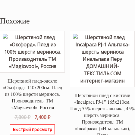
Похожие
Шерстяной плед-одеяло
«Оксфорд» 140х200см. Плед
из 100% шерсти мериноса.
Шерстяной плед с кистями
Производитель: ТМ
«Incalpaca PJ-1″ 165х210см.
«Magicwool», Россия
Плед 55% шерсть альпака, 45%
шерсть мериноса.
Первоначальная
Текущая
7,800
₽
7,400
₽
Производитель: ТМ
цена
цена:
«Incalpaca» («Инальпака»),
Быстрый просмотр
составляла
7,400 ₽.
Перу