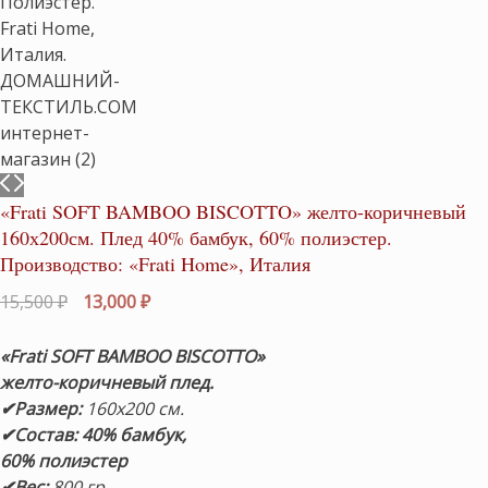
«Frati SOFT BAMBOO BISCOTTO» желто-коричневый
160х200см. Плед 40% бамбук, 60% полиэстер.
Производство: «Frati Home», Италия
Первоначальная
Текущая
15,500
₽
13,000
₽
цена
цена:
составляла
13,000 ₽.
«Frati SOFT BAMBOO BISCOTTO»
15,500 ₽.
желто-коричневый
плед.
✔Размер:
160х200 см.
✔Состав: 40% бамбук,
60% полиэстер
✔Вес:
800 гр.