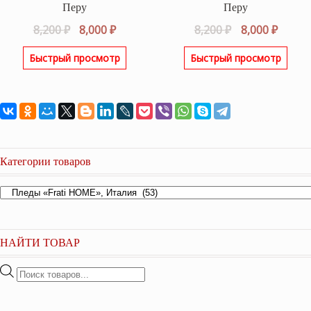
Перу
Перу
Первоначальная
Текущая
Первоначаль
Текущ
8,200
₽
8,000
₽
8,200
₽
8,000
₽
цена
цена:
цена
цена:
Быстрый просмотр
Быстрый просмотр
составляла
8,000 ₽.
составляла
8,000 ₽
8,200 ₽.
8,200 ₽.
Категории товаров
НАЙТИ ТОВАР
Поиск
товаров