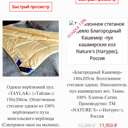
Быстрый просмотр
скидка 10%
«Благородный Кашемир»
140х205см. Всесезонное
стеганое одеяло. Наполнитель:
Одеяло верблюжий пух.
пух кашмирских коз. Ткань:
«TAYLAK» («Тайлак»)
100% Хлопок-Сатин.
150х200см. Облегченное
Производство: ТМ
стеганое одеяло из 100%
«NATURE’S» («Натурес»),
верблюжьего пуха
Россия
монгольского верблюда
(Смотровое окно на молнии).
Первоначаль
Теку
13,280
₽
11,950
₽