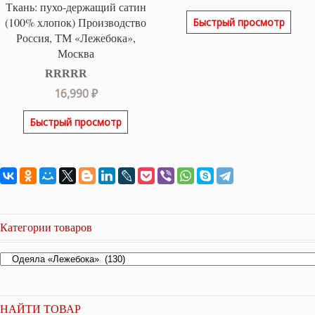
Ткань: пухо-держащий сатин
цена
цена
(100% хлопок) Производство
Быстрый просмотр
составляла
11,95
Россия, ТМ «Лежебока»,
13,280 ₽.
Москва
Оценка
5.00
16,990
₽
из 5
Быстрый просмотр
Категории товаров
НАЙТИ ТОВАР