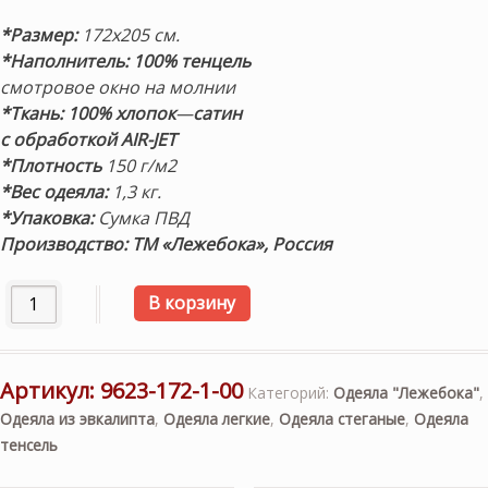
*Размер:
172х205 см.
*Наполнитель: 100% тенцель
смотровое окно на молнии
*Ткань: 100% хлопок
—
сатин
с обработкой AIR-JET
*Плотность
150 г/м2
*Вес одеяла:
1,3 кг.
*Упаковка:
Сумка ПВД
Производство: ТМ «Лежебока», Россия
Количество товара «TENCEL & SATEEN» 172х205см. Легко
В корзину
Артикул:
9623-172-1-00
Категорий:
Одеяла "Лежебока"
,
Одеяла из эвкалипта
,
Одеяла легкие
,
Одеяла стеганые
,
Одеяла
тенсель