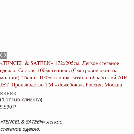
«TENCEL & SATEEN» 172х205см. Легкое стеганое
одеяло. Состав: 100% тенцель (Смотровое окно на
молнии). Ткань: 100% хлопок-сатин с обработкой AIR-
JET. Производство ТМ «Лежебока», Россия, Москва
(
1
отзыв клиента)
Рейтинг
1
5.00
из 5 на
9,590
₽
основе
опроса
пользователя
«TENCEL & SATEEN» легкое
стеганое одеяло.