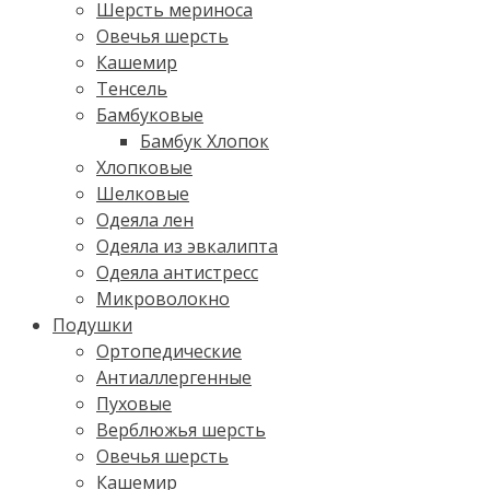
Шерсть мериноса
Овечья шерсть
Кашемир
Тенсель
Бамбуковые
Бамбук Хлопок
Хлопковые
Шелковые
Одеяла лен
Одеяла из эвкалипта
Одеяла антистресс
Микроволокно
Подушки
Ортопедические
Антиаллергенные
Пуховые
Верблюжья шерсть
Овечья шерсть
Кашемир