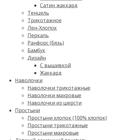
Сатин жаккард
Тенцель
Трикотажное
Лен-Хлопок
Перкаль
Ранфорс (Бязь)
Бамбук
Дизайн
С вышивкой
Жаккард
Наволочки
Наволочки трикотажные
Наволочки махровые
Наволочки из шерсти
Простыни
Простыни хлопок (100% хлопок)
Простыни трикотажные
Простыни махровые