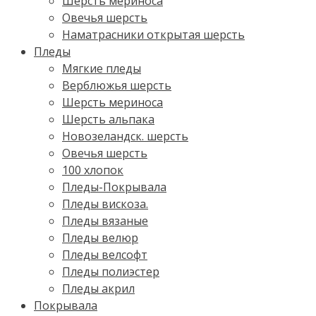
Шерсть мериноса
Овечья шерсть
Наматрасники открытая шерсть
Пледы
Мягкие пледы
Верблюжья шерсть
Шерсть мериноса
Шерсть альпака
Новозеландск. шерсть
Овечья шерсть
100 хлопок
Пледы-Покрывала
Пледы вискоза.
Пледы вязаные
Пледы велюр
Пледы велсофт
Пледы полиэстер
Пледы акрил
Покрывала