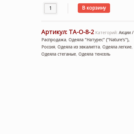
Количество товара «Таинственный Анге
В корзину
Артикул:
ТА-О-8-2
Категорий:
Акции /
Распродажа
,
Одеяла "Натурес" ("Nature’s"),
Россия
,
Одеяла из эвкалипта
,
Одеяла легкие
,
Одеяла стеганые
,
Одеяла тенсель