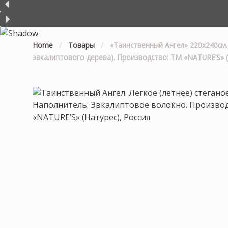
Home
/
Товары
/
«Таинственный Ангел» 220х240см.
эвкалиптового дерева). Производство: ТМ «NATURE’S» (