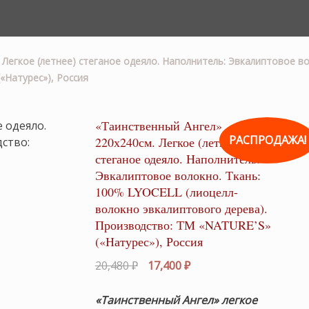
 Легкое (летнее) стеганое одеяло. Наполнитель: Эвкалиптовое в
«Натурес»), Россия
«Таинственный Ангел»
РАСПРОДАЖА!
220х240см. Легкое (летнее)
стеганое одеяло. Наполнитель:
Эвкалиптовое волокно. Ткань:
100% LYOCELL (лиоцелл-
волокно эвкалиптового дерева).
Производство: ТМ «NATURE’S»
(«Натурес»), Россия
Первоначальная
Текущая
20,480
₽
17,400
₽
цена
цена:
составляла
17,400 ₽.
«Таинственный Ангел» легкое