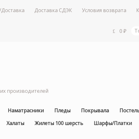
/Доставка
Доставка СДЭК
Условия возврата
0
₽
Т
ших производителей
Наматрасники
Пледы
Покрывала
Постел
Халаты
Жилеты 100 шерсть
Шарфы/Платки