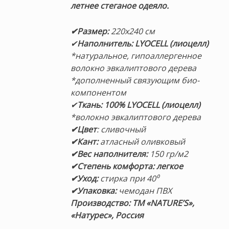
20,480 ₽.
летнее стеганое одеяло.
✔Размер:
220х240 см
✔
Наполнитель: LYOCELL (лиоцелл)
*натуральное, гипоаллергенное
волокно эвкалиптового дерева
*дополненный связующим био-
компонентом
✔
Ткань: 100% LYOCELL (лиоцелл)
*волокно эвкалиптового дерева
✔Цвет
: сливочный
✔Кант:
атласный оливковый
✔Вес наполнителя:
150 гр/м2
✔Степень комфорта: легкое
✔Уход:
стирка при 40⁰
✔Упаковка:
чемодан ПВХ
Производство: ТМ «NATURE’S»,
«Натурес», Россия