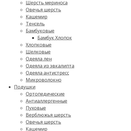
Шерсть мериноса
Овечья шерсть
Кашемир
Тенсель
Бамбуковые
Бамбук Хлопок
Хлопковые
Шелковые
Одеяла лен
Одеяла из эвкалипта
Одеяла антистресс
Микроволокно
Подушки
Ортопедические
Антиаллергенные
Пуховые
Верблюжья шерсть
Овечья шерсть
Кашемир