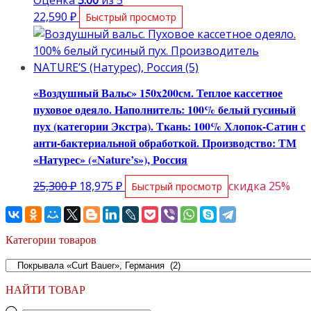
Оценка
5.00
из 5
22,590
₽
Быстрый просмотр
«Воздушный Вальс» 150х200см. Теплое кассетное
пуховое одеяло. Наполнитель: 100% белый гусиный
пух (категории Экстра). Ткань: 100% Хлопок-Сатин с
анти-бактериальной обработкой. Производство: ТМ
«Натурес» («Nature’s»), Россия
Первоначальная
Текущая
25,300
₽
18,975
₽
скидка 25%
Быстрый просмотр
цена
цена:
составляла
18,975 ₽.
25,300 ₽.
Категории товаров
НАЙТИ ТОВАР