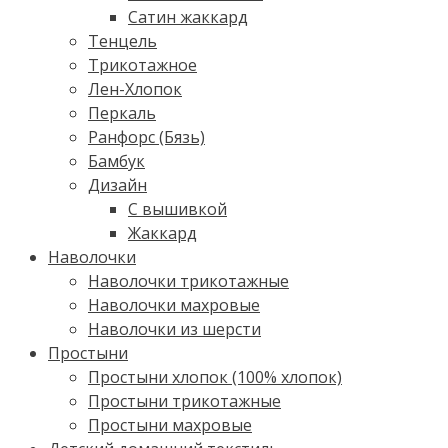
Сатин жаккард
Тенцель
Трикотажное
Лен-Хлопок
Перкаль
Ранфорс (Бязь)
Бамбук
Дизайн
С вышивкой
Жаккард
Наволочки
Наволочки трикотажные
Наволочки махровые
Наволочки из шерсти
Простыни
Простыни хлопок (100% хлопок)
Простыни трикотажные
Простыни махровые