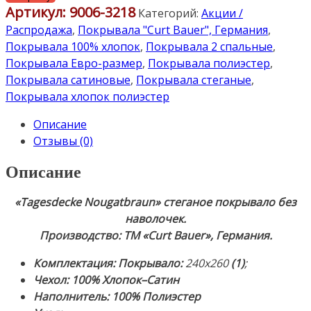
Артикул:
9006-3218
«Tagesdecke
Категорий:
Акции /
Nougatbraun».
Распродажа
,
Покрывала "Curt Bauer", Германия
,
Покрывало
Покрывала 100% хлопок
,
Покрывала 2 спальные
,
стеганое
Покрывала Евро-размер
,
Покрывала полиэстер
,
без
Покрывала сатиновые
,
Покрывала стеганые
,
наволочек
Покрывала хлопок полиэстер
240х260см.
Описание
Чехол:
Отзывы (0)
100%
Хлопок–
Описание
Сатин.
Наполнитель:
«Tagesdecke Nougatbraun» стеганое покрывало без
100%
наволочек.
Полиэстер.
Производство: ТМ «Curt Bauer», Германия.
Производство:
ТМ
Комплектация:
Покрывало:
240х260
(1)
;
«Curt
Чехол: 100% Хлопок–Сатин
Bauer»,
Наполнитель: 100% Полиэстер