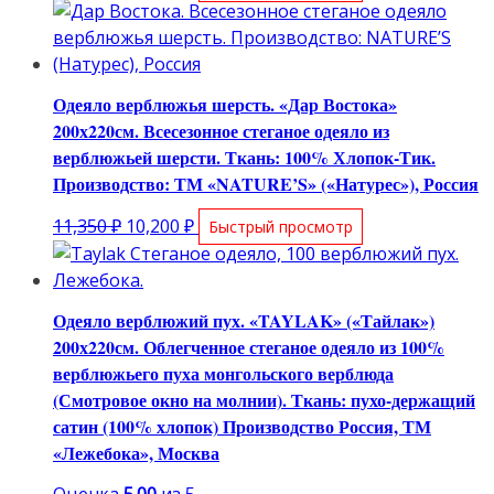
цена
цена:
составляла
28,150 ₽.
37,555 ₽.
Одеяло верблюжья шерсть. «Дар Востока»
200х220см. Всесезонное стеганое одеяло из
верблюжьей шерсти. Ткань: 100% Хлопок-Тик.
Производство: ТМ «NATURE’S» («Натурес»), Россия
Первоначальная
Текущая
11,350
₽
10,200
₽
Быстрый просмотр
цена
цена:
составляла
10,200 ₽.
11,350 ₽.
Одеяло верблюжий пух. «TAYLAK» («Тайлак»)
200х220см. Облегченное стеганое одеяло из 100%
верблюжьего пуха монгольского верблюда
(Смотровое окно на молнии). Ткань: пухо-держащий
сатин (100% хлопок) Производство Россия, ТМ
«Лежебока», Москва