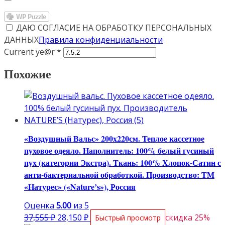
ДАЮ СОГЛАСИЕ НА ОБРАБОТКУ ПЕРСОНАЛЬНЫХ
ДАННЫХ
Правила конфиденциальности
Current ye@r
*
Похожие
«Воздушный Вальс» 200х220см. Теплое кассетное
пуховое одеяло. Наполнитель: 100% белый гусиный
пух (категории Экстра). Ткань: 100% Хлопок-Сатин с
анти-бактериальной обработкой. Производство: ТМ
«Натурес» («Nature’s»), Россия
Оценка
5.00
из 5
Первоначальная
Текущая
37,555
₽
28,150
₽
скидка 25%
Быстрый просмотр