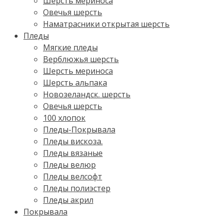
Шерсть мериноса
Овечья шерсть
Наматрасники открытая шерсть
Пледы
Мягкие пледы
Верблюжья шерсть
Шерсть мериноса
Шерсть альпака
Новозеландск. шерсть
Овечья шерсть
100 хлопок
Пледы-Покрывала
Пледы вискоза.
Пледы вязаные
Пледы велюр
Пледы велсофт
Пледы полиэстер
Пледы акрил
Покрывала