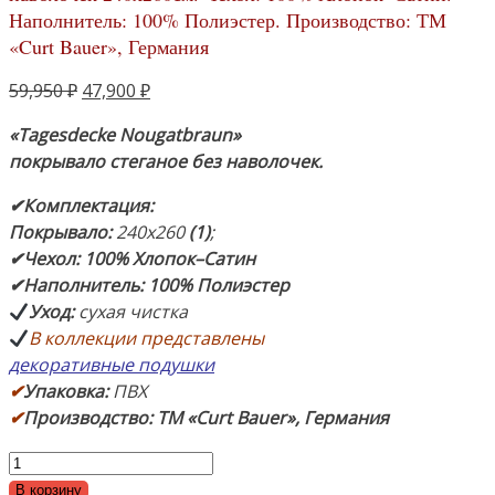
Наполнитель: 100% Полиэстер. Производство: ТМ
«Curt Bauer», Германия
Первоначальная
Текущая
59,950
₽
47,900
₽
цена
цена:
«Tagesdecke Nougatbraun
»
составляла
47,900 ₽.
покрывало стеганое
без наволочек.
59,950 ₽.
✔
Комплектация:
Покрывало:
240х260
(1)
;
✔
Чехол: 100% Хлопок–Сатин
✔
Наполнитель: 100% Полиэстер
Уход:
сухая чистка
В коллекции представлены
декоративные подушки
✔
Упаковка:
ПВХ
✔
Производство: ТМ «Curt Bauer», Германия
Количество
товара
В корзину