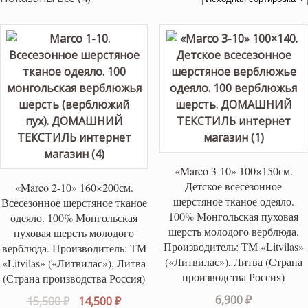
«Marco 3-10» 100×150см.
Детское всесезонное
«Marco 2-10» 160×200см.
шерстяное тканое одеяло.
Всесезонное шерстяное тканое
100% Монгольская пуховая
одеяло. 100% Монгольская
шерсть молодого верблюда.
пуховая шерсть молодого
Производитель: ТМ «Litvilas»
верблюда. Производитель: ТМ
(«Литвилас»), Литва (Страна
«Litvilas» («Литвилас»), Литва
производства Россия)
(Страна производства Россия)
6,900
₽
Первоначальная
Текущая
15,500
₽
14,500
₽