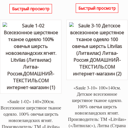
цена
цена:
Быстрый просмотр
Быстрый просмотр
составляла
14,500 ₽.
15,500 ₽.
«Saule 3-10» 100×140см.
Детское всесезонное
шерстяное тканое одеяло.
«Saule 1-02» 140×200см.
100% овечья шерсть
Всесезонное шерстяное тканое
новозеландских ягнят.
одеяло. 100% овечья шерсть
Производитель: ТМ «Litvilas»
новозеландских ягнят.
(«Литвилас»), Литва (Страна
Производитель: ТМ «Litvilas»