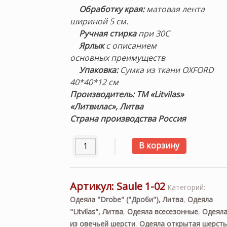
Обработку края:
матовая
лента
шириной 5 см.
Ручная стирка
при 30С
Ярлык
с описанием
основных преимуществ
Упаковка:
Сумка из ткани OXFORD
40*40*12 см
Производитель: ТМ «Litvilas»
«Литвилас», Литва
Страна производства Россия
Количество товара «Saule 1-02» 140×20
В корзину
Артикул:
Saule 1-02
Категорий:
Одеяла "Drobe" ("Дроби"), Литва
,
Одеяла
"Litvilas", Литва
,
Одеяла всесезонные
,
Одеял
из овечьей шерсти
,
Одеяла открытая шерсть