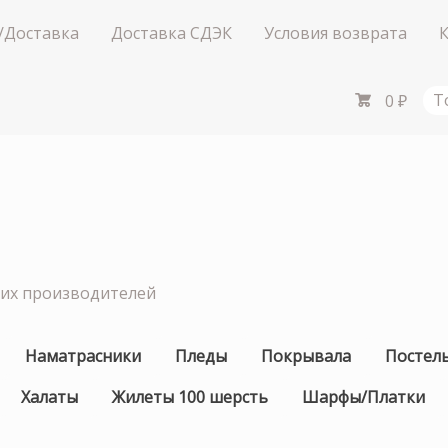
/Доставка
Доставка СДЭК
Условия возврата
0
₽
Т
ших производителей
Наматрасники
Пледы
Покрывала
Постел
Халаты
Жилеты 100 шерсть
Шарфы/Платки