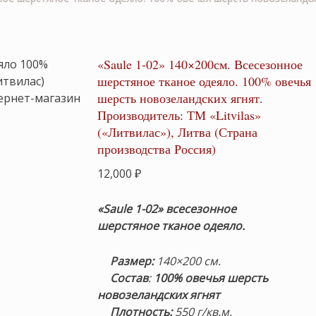
«Saule 1-02» 140×200см. Всесезонное
шерстяное тканое одеяло. 100% овечья
шерсть новозеландских ягнят.
Производитель: ТМ «Litvilas»
(«Литвилас»), Литва (Страна
производства Россия)
12,000
₽
«Saule 1-02» всесезонное
шерстяное тканое одеяло.
Размер:
140×200 см.
Состав
:
100%
овечья
шерсть
новозеландских ягнят
Плотность:
550 г/кв.м.