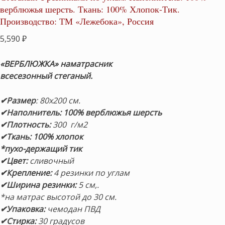
верблюжья шерсть. Ткань: 100% Хлопок-Тик.
Производство: ТМ «Лежебока», Россия
5,590
₽
«ВЕРБЛЮЖКА» наматрасник
всесезонный стеганый.
✔Размер
: 80х200 см.
✔Наполнитель:
100% верблюжья шерсть
✔Плотность:
300 г/м2
✔Ткань: 100% хлопок
*пухо-держащий тик
✔Цвет:
сливочный
✔Крепление:
4 резинки по углам
✔Ширина резинки:
5 см,.
*на матрас высотой до 30 см.
✔Упаковка:
чемодан ПВД
✔Стирка:
30 градусов