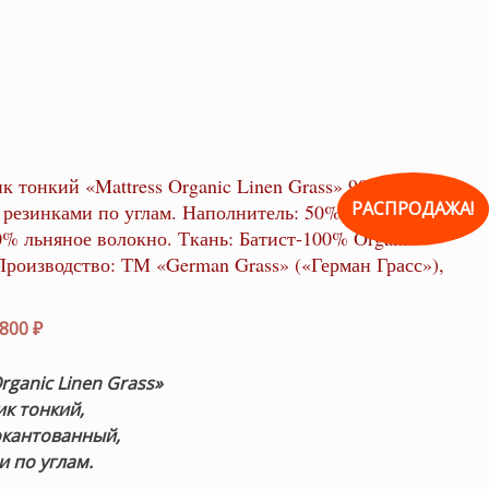
к тонкий «Mattress Organic Linen Grass» 90×200см.
РАСПРОДАЖА!
 резинками по углам. Наполнитель: 50% хлопковое
0% льняное волокно. Ткань: Батист-100% Organic
оизводство: ТМ «German Grass» («Герман Грасс»),
рвоначальная
Текущая
,800
₽
на
цена:
ставляла
9,800 ₽.
rganic Linen Grass»
100 ₽.
ик
тонкий,
окантованный,
и по углам.