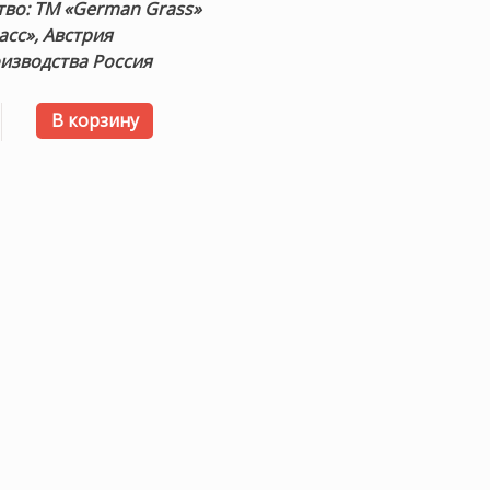
во: ТМ «German Grass»
асс», Австрия
изводства Россия
 товара Наматрасник тонкий «Mattress Organic Linen Gr
В корзину