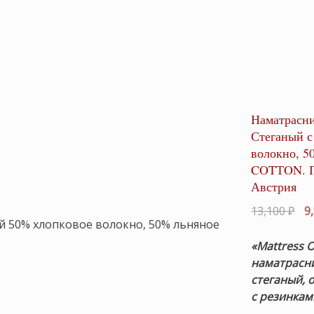
Наматрасни
Стеганый с
волокно, 5
COTТON. Пр
Австрия
Пе
13,100
₽
9
це
со
«Mattress O
13,
н
аматрасн
стеганый,
с резинкам