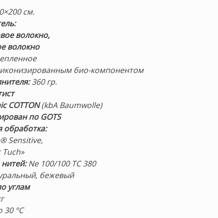
90×200 см.
ель:
вое волокно,
ое волокно
репленное
ликонизированным био-компонентом
лнителя:
360 гр.
тист
nic COTТON
(kbA Baumwolle)
ирован по GOTS
 обработка:
 Sensitive,
 Tuch»
 нитей:
Ne 100/100 TC 380
уральный, бежевый
о углам
кг
 30 °С