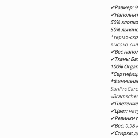
✔Размер
: 
✔Наполнит
50% хлопко
50% льнян
*термо-ск
высоко-си
✔Вес напо
✔Ткань: Ба
100% Orga
*Сертифиц
*Финишная
SanProCare®
«Bramscher
✔Плетение
✔Цвет:
нат
✔Резинки п
✔Вес:
0,98 
✔Стирка:
до