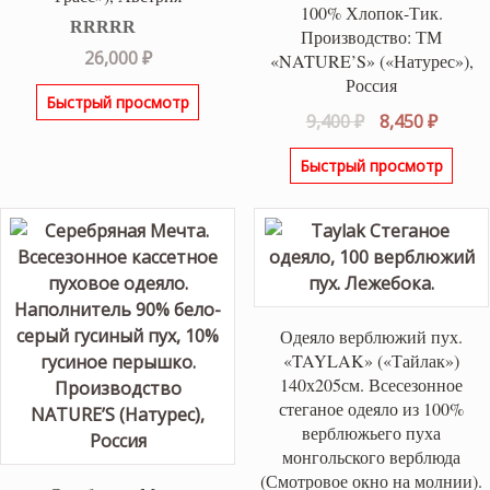
100% Хлопок-Тик.
Производство: ТМ
Оценка
5.00
26,000
₽
«NATURE’S» («Натурес»),
из 5
Россия
Быстрый просмотр
Первоначаль
Текущ
9,400
₽
8,450
₽
цена
цена:
Быстрый просмотр
составляла
8,450 ₽
9,400 ₽.
Одеяло верблюжий пух.
«TAYLAK» («Тайлак»)
140х205см. Всесезонное
стеганое одеяло из 100%
верблюжьего пуха
монгольского верблюда
(Смотровое окно на молнии).