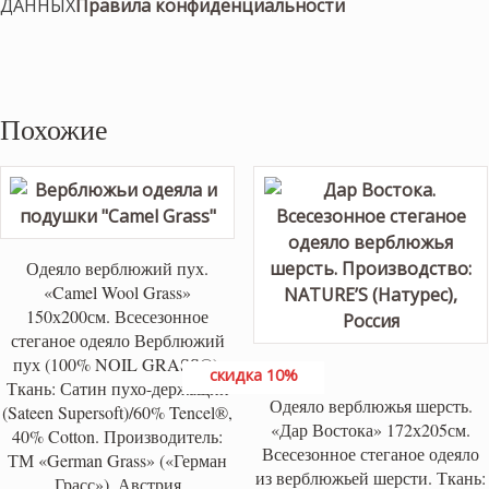
ДАННЫХ
Правила конфиденциальности
Похожие
Одеяло верблюжий пух.
«Camel Wool Grass»
150х200см. Всесезонное
стеганое одеяло Верблюжий
пух (100% NOIL GRASS®).
скидка 10%
Ткань: Сатин пухо-держащий
Одеяло верблюжья шерсть.
(Sateen Supersoft)/60% Tencel®,
«Дар Востока» 172х205см.
40% Cotton. Производитель:
Всесезонное стеганое одеяло
ТМ «German Grass» («Герман
из верблюжьей шерсти. Ткань:
Грасс»), Австрия