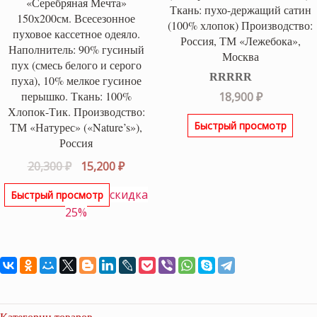
«Серебряная Мечта»
Ткань: пухо-держащий сатин
150х200см. Всесезонное
(100% хлопок) Производство:
пуховое кассетное одеяло.
Россия, ТМ «Лежебока»,
Наполнитель: 90% гусиный
Москва
пух (смесь белого и серого
пуха), 10% мелкое гусиное
Оценка
5.00
перышко. Ткань: 100%
18,900
₽
из 5
Хлопок-Тик. Производство:
Быстрый просмотр
ТМ «Натурес» («Nature’s»),
Россия
Первоначальная
Текущая
20,300
₽
15,200
₽
цена
цена:
скидка
Быстрый просмотр
составляла
15,200 ₽.
25%
20,300 ₽.
Категории товаров