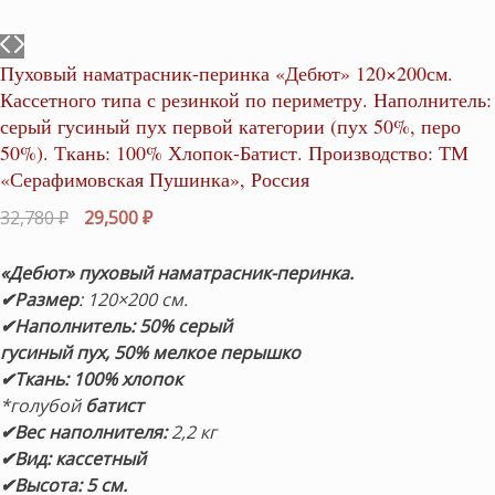
Пуховый наматрасник-перинка «Дебют» 120×200см.
Кассетного типа с резинкой по периметру. Наполнитель:
серый гусиный пух первой категории (пух 50%, перо
50%). Ткань: 100% Хлопок-Батист. Производство: ТМ
«Серафимовская Пушинка», Россия
Первоначальная
Текущая
32,780
₽
29,500
₽
цена
цена:
составляла
29,500 ₽.
«Дебют» пуховый наматрасник-перинка.
32,780 ₽.
✔Размер
: 120×200 см.
✔Наполнитель:
50% серый
гусиный пух, 50% мелкое перышко
✔Ткань: 100% хлопок
*голубой
батист
✔Вес наполнителя:
2,2 кг
✔Вид: кассетный
✔Высота: 5 см.