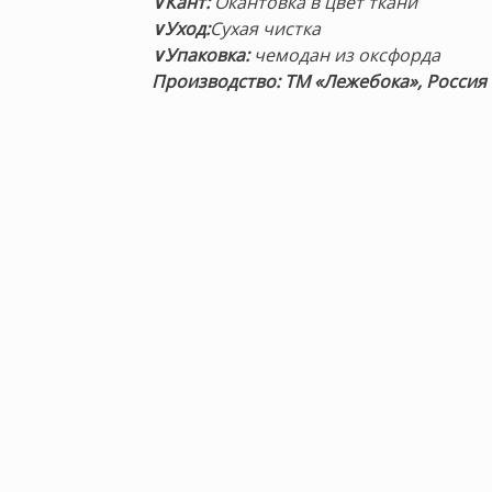
∨Кант:
Окантовка в цвет ткани
∨Уход:
Сухая чистка
∨Упаковка:
чемодан из оксфорда
Производство: ТМ «Лежебока», Россия