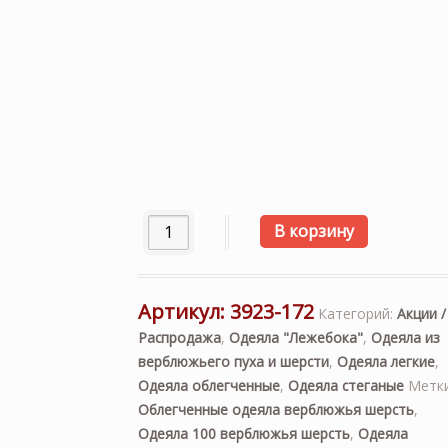
Количество товара Одеяло верблюжий п
В корзину
Артикул:
3923-172
Категорий:
Акции /
Распродажа
,
Одеяла "Лежебока"
,
Одеяла из
верблюжьего пуха и шерсти
,
Одеяла легкие
,
Одеяла облегченные
,
Одеяла стеганые
Метки
Облегченные одеяла верблюжья шерсть
,
Одеяла 100 верблюжья шерсть
,
Одеяла