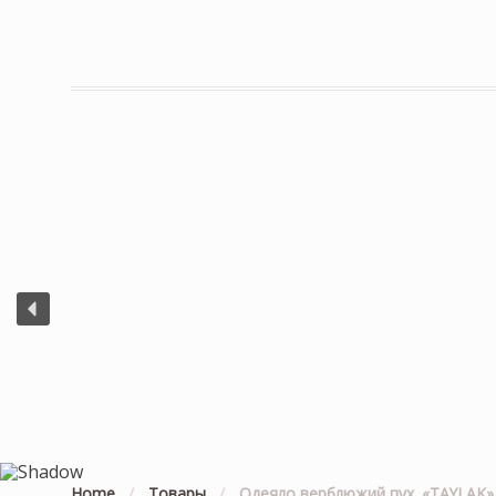
Home
/
Товары
/
Одеяло верблюжий пух. «TAYLAK»