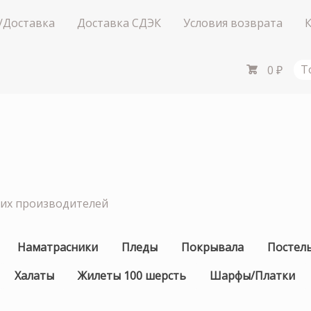
/Доставка
Доставка СДЭК
Условия возврата
0
₽
Т
ших производителей
Наматрасники
Пледы
Покрывала
Постел
Халаты
Жилеты 100 шерсть
Шарфы/Платки