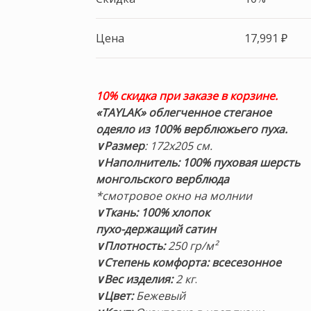
Цена
17,991
₽
10% скидка при заказе в корзине.
«TAYLAK» облегченное стеганое
одеяло
из 100% верблюжьего пуха.
∨Размер
: 172х205 см.
∨Наполнитель:
100% пуховая шерсть
монгольского верблюда
*смотровое окно на молнии
∨Ткань:
100% хлопок
пухо-держащий сатин
∨Плотность:
250 гр/м²
∨Степень комфорта: всесезонное
∨Вес изделия:
2 кг
.
∨Цвет:
Бежевый