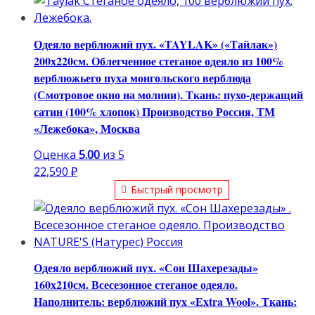
24,500 ₽.
Одеяло верблюжий пух. «TAYLAK» («Тайлак»)
200х220см. Облегченное стеганое одеяло из 100%
верблюжьего пуха монгольского верблюда
(Смотровое окно на молнии). Ткань: пухо-держащий
сатин (100% хлопок) Производство Россия, ТМ
«Лежебока», Москва
Оценка
5.00
из 5
22,590
₽
Быстрый просмотр
Одеяло верблюжий пух. «Сон Шахерезады»
160х210см. Всесезонное стеганое одеяло.
Наполнитель: верблюжий пух «Extra Wool». Ткань: