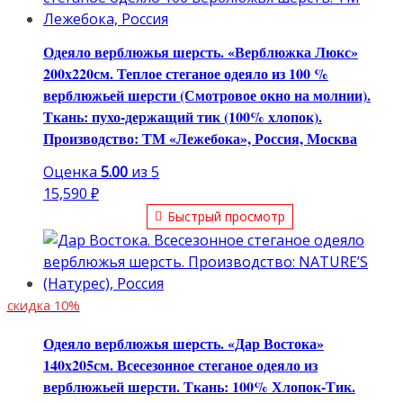
Одеяло верблюжья шерсть. «Верблюжка Люкс»
200х220см. Теплое стеганое одеяло из 100 %
верблюжьей шерсти (Смотровое окно на молнии).
Ткань: пухо-держащий тик (100% хлопок).
Производство: ТМ «Лежебока», Россия, Москва
Оценка
5.00
из 5
15,590
₽
Быстрый просмотр
скидка 10%
Одеяло верблюжья шерсть. «Дар Востока»
140х205см. Всесезонное стеганое одеяло из
верблюжьей шерсти. Ткань: 100% Хлопок-Тик.