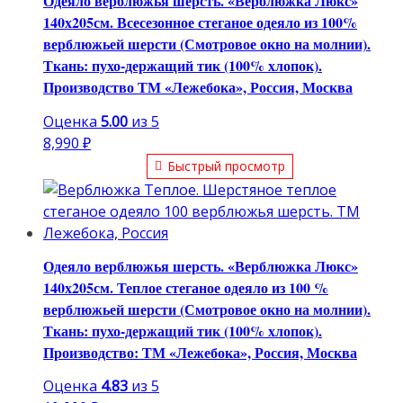
Одеяло верблюжья шерсть. «Верблюжка Люкс»
140х205см. Всесезонное стеганое одеяло из 100%
верблюжьей шерсти (Смотровое окно на молнии).
Ткань: пухо-держащий тик (100% хлопок).
Производство ТМ «Лежебока», Россия, Москва
Оценка
5.00
из 5
8,990
₽
Быстрый просмотр
Одеяло верблюжья шерсть. «Верблюжка Люкс»
140х205см. Теплое стеганое одеяло из 100 %
верблюжьей шерсти (Смотровое окно на молнии).
Ткань: пухо-держащий тик (100% хлопок).
Производство: ТМ «Лежебока», Россия, Москва
Оценка
4.83
из 5