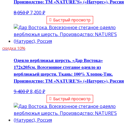
Производство: ТМ «NATURE’S» («Натурес»), Россия
Первоначальная
Текущая
8,050
₽
7,200
₽
цена
цена:
Быстрый просмотр
составляла
7,200 ₽.
8,050 ₽.
скидка 10%
Одеяло верблюжья шерсть. «Дар Востока»
172х205см. Всесезонное стеганое одеяло из
верблюжьей шерсти. Ткань: 100% Хлопок-Тик.
Производство: ТМ «NATURE’S» («Натурес»), Россия
Первоначальная
Текущая
9,400
₽
8,450
₽
цена
цена:
Быстрый просмотр
составляла
8,450 ₽.
9,400 ₽.