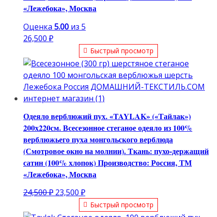
«Лежебока», Москва
Оценка
5.00
из 5
26,500
₽
Быстрый просмотр
Одеяло верблюжий пух. «TAYLAK» («Тайлак»)
200х220см. Всесезонное стеганое одеяло из 100%
верблюжьего пуха монгольского верблюда
(Смотровое окно на молнии). Ткань: пухо-держащий
сатин (100% хлопок) Производство: Россия, ТМ
«Лежебока», Москва
Первоначальная
Текущая
24,500
₽
23,500
₽
цена
цена:
Быстрый просмотр
составляла
23,500 ₽.