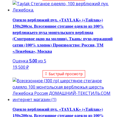
Одеяло верблюжий пух. «TAYLAK» («Тайлак»)
150х200см. Всесезонное стеганое одеяло из 100%
верблюжьего пуха монгольского верблюда
(Смотровое окно на молнии). Ткань: пухо-держащий
сатин (100% хлопок) Производство: Россия, ТМ
«Лежебока», Москва
Оценка
5.00
из 5
19,500
₽
Быстрый просмотр
Одеяло верблюжий пух. «TAYLAK» («Тайлак»)
150х200см. Всесезонное стеганое одеяло из 100%