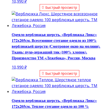
10,990
₽
Быстрый просмотр
Одеяло верблюжья шерсть. «Верблюжка Люкс»
172х205см. Всесезонное стеганое одеяло из 100%
верблюжьей шерсти (Смотровое окно на молнии).
Ткань: пухо-держащий тик (100% хлопок).
Производство ТМ «Лежебока», Россия, Москва
10,990
₽
Быстрый просмотр
Одеяло верблюжья шерсть. «Верблюжка Люкс»
172х205см. Теплое стеганое одеяло из 100 %