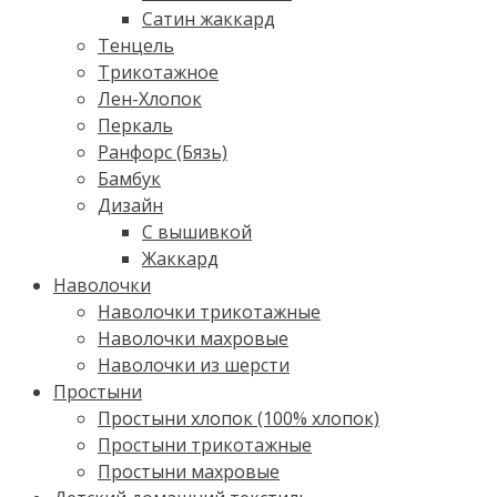
Сатин жаккард
Тенцель
Трикотажное
Лен-Хлопок
Перкаль
Ранфорс (Бязь)
Бамбук
Дизайн
С вышивкой
Жаккард
Наволочки
Наволочки трикотажные
Наволочки махровые
Наволочки из шерсти
Простыни
Простыни хлопок (100% хлопок)
Простыни трикотажные
Простыни махровые