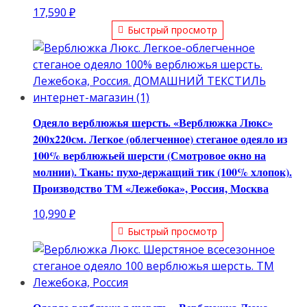
17,590
₽
Быстрый просмотр
Одеяло верблюжья шерсть. «Верблюжка Люкс»
200х220см. Легкое (облегченное) стеганое одеяло из
100% верблюжьей шерсти (Смотровое окно на
молнии). Ткань: пухо-держащий тик (100% хлопок).
Производство ТМ «Лежебока», Россия, Москва
10,990
₽
Быстрый просмотр