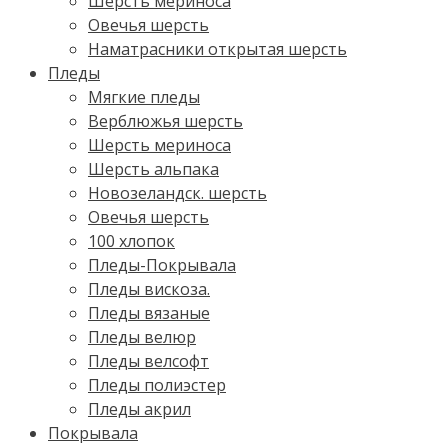
Шерсть мериноса
Овечья шерсть
Наматрасники открытая шерсть
Пледы
Мягкие пледы
Верблюжья шерсть
Шерсть мериноса
Шерсть альпака
Новозеландск. шерсть
Овечья шерсть
100 хлопок
Пледы-Покрывала
Пледы вискоза.
Пледы вязаные
Пледы велюр
Пледы велсофт
Пледы полиэстер
Пледы акрил
Покрывала