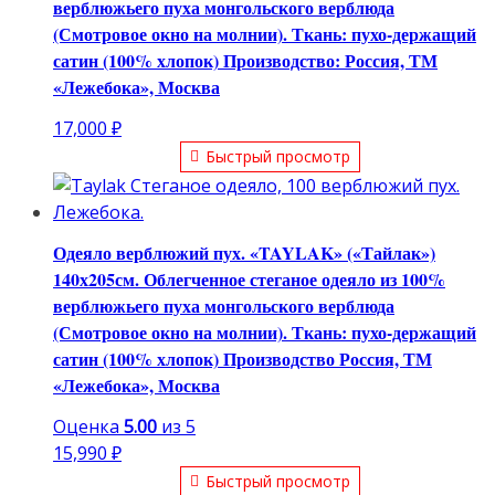
верблюжьего пуха монгольского верблюда
(Смотровое окно на молнии). Ткань: пухо-держащий
сатин (100% хлопок) Производство: Россия, ТМ
«Лежебока», Москва
17,000
₽
Быстрый просмотр
Одеяло верблюжий пух. «TAYLAK» («Тайлак»)
140х205см. Облегченное стеганое одеяло из 100%
верблюжьего пуха монгольского верблюда
(Смотровое окно на молнии). Ткань: пухо-держащий
сатин (100% хлопок) Производство Россия, ТМ
«Лежебока», Москва
Оценка
5.00
из 5
15,990
₽
Быстрый просмотр