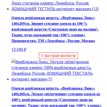
Одеяло верблюжья шерсть. «Верблюжка Люкс»
140х205см. Зимнее стеганое одеяло из 100 %
верблюжьей шерсти (Смотровое окно на молнии).
Ткань: пухо-держащий тик (100% хлопок).
Производство: ТМ «Лежебока», Россия, Москва
12,590
₽
Быстрый просмотр
Одеяло верблюжья шерсть. «Верблюжка Люкс»
140х205см. Легкое (облегченное) стеганое одеяло из
100% верблюжьей шерсти (Смотровое окно на
молнии). Ткань: пухо-держащий тик (100% хлопок).