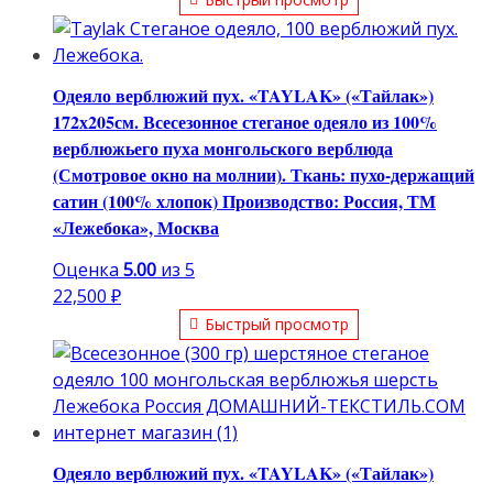
Одеяло верблюжий пух. «TAYLAK» («Тайлак»)
172х205см. Всесезонное стеганое одеяло из 100%
верблюжьего пуха монгольского верблюда
(Смотровое окно на молнии). Ткань: пухо-держащий
сатин (100% хлопок) Производство: Россия, ТМ
«Лежебока», Москва
Оценка
5.00
из 5
22,500
₽
Быстрый просмотр
Одеяло верблюжий пух. «TAYLAK» («Тайлак»)