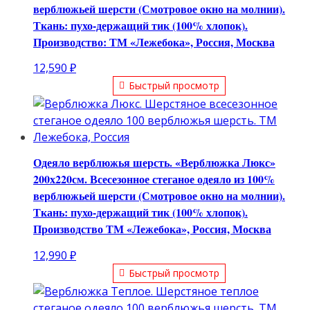
верблюжьей шерсти (Смотровое окно на молнии).
Ткань: пухо-держащий тик (100% хлопок).
Производство: ТМ «Лежебока», Россия, Москва
12,590
₽
Быстрый просмотр
Одеяло верблюжья шерсть. «Верблюжка Люкс»
200х220см. Всесезонное стеганое одеяло из 100%
верблюжьей шерсти (Смотровое окно на молнии).
Ткань: пухо-держащий тик (100% хлопок).
Производство ТМ «Лежебока», Россия, Москва
12,990
₽
Быстрый просмотр