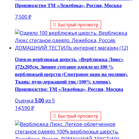
Производство ТМ «Лежебока», Россия, Москва
7,500
₽
Быстрый просмотр
Одеяло верблюжья шерсть. «Верблюжка Люкс»
172х205см. Зимнее стеганое одеяло из 100 %
верблюжьей шерсти (Смотровое окно на молнии).
Ткань: пухо-держащий тик (100% хлопок).
Производство: ТМ «Лежебока», Россия, Москва
Оценка
5.00
из 5
14,590
₽
Быстрый просмотр