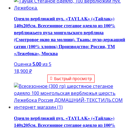
Одеяло верблюжий пух. «TAYLAK» («Тайлак»)
140х205см. Всесезонное стеганое одеяло из 100%
верблюжьего пуха монгольского верблюда
(Смотровое окно на молнии). Ткань: пухо-держащий
сатин (100% хлопок) Производство: Россия, ТМ
«Лежебока», Москва
Оценка
5.00
из 5
18,900
₽
Быстрый просмотр
Одеяло верблюжий пух. «TAYLAK» («Тайлак»)
140х205см. Всесезонное стеганое одеяло из 100%