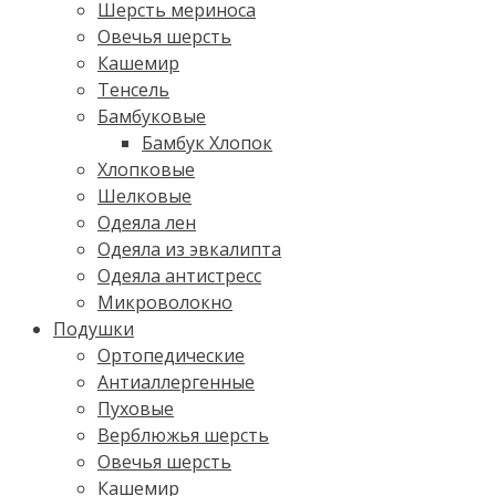
Шерсть мериноса
Овечья шерсть
Кашемир
Тенсель
Бамбуковые
Бамбук Хлопок
Хлопковые
Шелковые
Одеяла лен
Одеяла из эвкалипта
Одеяла антистресс
Микроволокно
Подушки
Ортопедические
Антиаллергенные
Пуховые
Верблюжья шерсть
Овечья шерсть
Кашемир