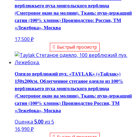
верблюжьего пуха монгольского верблюда
(Смотровое окно на молнии). Ткань: пухо-держащий
сатин (100% хлопок) Производство: Россия, ТМ
«Лежебока», Москва
17,500
₽
Быстрый просмотр
Одеяло верблюжий пух. «TAYLAK» («Тайлак»)
150х200см. Облегченное стеганое одеяло из 100%
верблюжьего пуха монгольского верблюда
(Смотровое окно на молнии). Ткань: пухо-держащий
сатин (100% хлопок) Производство Россия, ТМ
«Лежебока», Москва
Оценка
5.00
из 5
16,990
₽
Быстрый просмотр