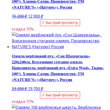
100% Хлопок-Сатин. Производство: ТМ
«NATURE’S» («Натурес»), Россия
Первоначальная
Текущая
15,200
₽
12,900
₽
цена
цена:
Быстрый просмотр
составляла
12,900 ₽.
скидка 15%
15,200 ₽.
Одеяло верблюжий пух. «Сон Шахерезады»
220х240см. Всесезонное стеганое одеяло.
Наполнитель: верблюжий пух «Extra Wool». Ткань:
100% Хлопок-Сатин. Производство: ТМ
«NATURE’S» («Натурес»), Россия
Первоначальная
Текущая
23,200
₽
19,700
₽
цена
цена:
Быстрый просмотр
составляла
19,700 ₽.
скидка 15%
23,200 ₽.