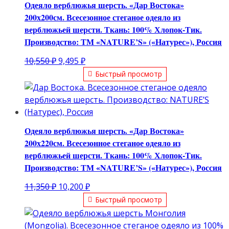
Одеяло верблюжья шерсть. «Дар Востока»
200х200см. Всесезонное стеганое одеяло из
верблюжьей шерсти. Ткань: 100% Хлопок-Тик.
Производство: ТМ «NATURE’S» («Натурес»), Россия
Первоначальная
Текущая
10,550
₽
9,495
₽
цена
цена:
Быстрый просмотр
составляла
9,495 ₽.
10,550 ₽.
Одеяло верблюжья шерсть. «Дар Востока»
200х220см. Всесезонное стеганое одеяло из
верблюжьей шерсти. Ткань: 100% Хлопок-Тик.
Производство: ТМ «NATURE’S» («Натурес»), Россия
Первоначальная
Текущая
11,350
₽
10,200
₽
цена
цена:
Быстрый просмотр
составляла
10,200 ₽.
11,350 ₽.