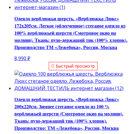
Одеяло верблюжья шерсть. «Верблюжка Люкс»
172х205см. Легкое (облегченное) стеганое одеяло из
100% верблюжьей шерсти (Смотровое окно на
молнии). Ткань: пухо-держащий тик (100% хлопок).
Производство ТМ «Лежебока», Россия, Москва
8,990
₽
Быстрый просмотр
Одеяло верблюжья шерсть. «Верблюжка Люкс»
200х220см. Зимнее стеганое одеяло из 100 %
верблюжьей шерсти (Смотровое окно на молнии).
Ткань: пухо-держащий тик (100% хлопок).
Производство: ТМ «Лежебока», Россия, Москва