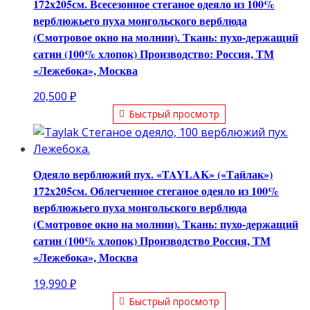
172х205см. Всесезонное стеганое одеяло из 100%
верблюжьего пуха монгольского верблюда
(Смотровое окно на молнии). Ткань: пухо-держащий
сатин (100% хлопок) Производство: Россия, ТМ
«Лежебока», Москва
20,500
₽
Быстрый просмотр
Одеяло верблюжий пух. «TAYLAK» («Тайлак»)
172х205см. Облегченное стеганое одеяло из 100%
верблюжьего пуха монгольского верблюда
(Смотровое окно на молнии). Ткань: пухо-держащий
сатин (100% хлопок) Производство Россия, ТМ
«Лежебока», Москва
19,990
₽
Быстрый просмотр