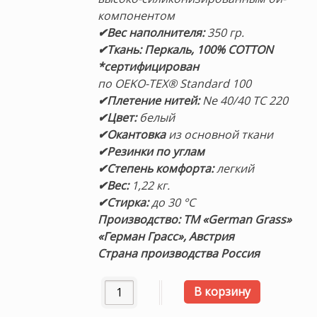
компонентом
✔Вес наполнителя:
350 гр.
✔Ткань: Перкаль, 100% COTTON
*сертифицирован
по OEKO-TEX® Standard 100
✔Плетение нитей:
Ne 40/40 TC 220
✔Цвет:
белый
✔Окантовка
из основной ткани
✔Резинки по углам
✔Степень комфорта:
легкий
✔Вес:
1,22 кг.
✔Стирка:
до 30 °С
Производство: ТМ «German Grass»
«Герман Грасс», Австрия
Страна производства Россия
Количество товара Наматрасник легкий
В корзину