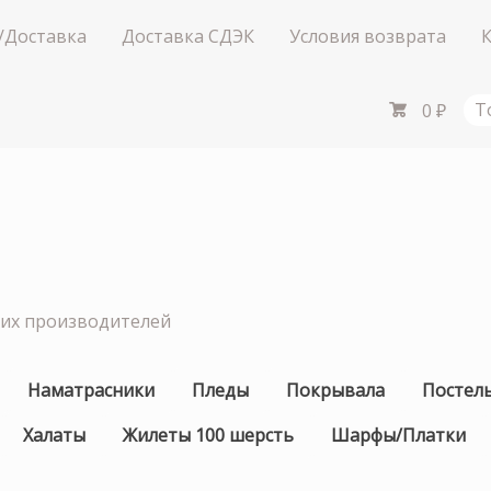
/Доставка
Доставка СДЭК
Условия возврата
0
₽
Т
ших производителей
Наматрасники
Пледы
Покрывала
Постел
Халаты
Жилеты 100 шерсть
Шарфы/Платки