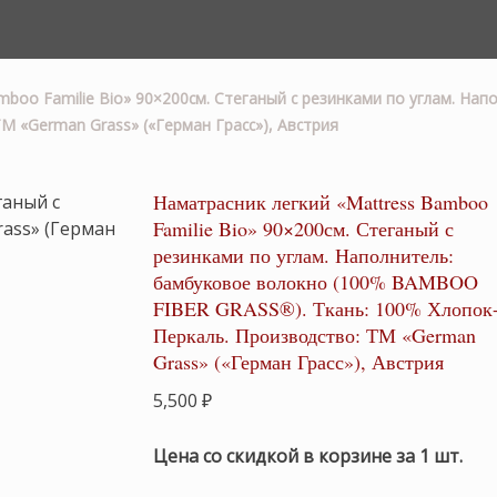
mboo Familie Bio» 90×200см. Стеганый с резинками по углам. Н
М «German Grass» («Герман Грасс»), Австрия
Наматрасник легкий «Mattress Bamboo
Familie Bio» 90×200см. Стеганый с
резинками по углам. Наполнитель:
бамбуковое волокно (100% BAMBOO
FIBER GRASS®). Ткань: 100% Хлопок
Перкаль. Производство: ТМ «German
Grass» («Герман Грасс»), Австрия
5,500
₽
Цена со скидкой в корзине за 1 шт.