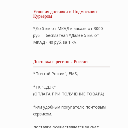
Условия доставки в Подмосковье
Курьером
*До 5 км от МКАД и заказе от 3000
руб.— бесплатная *Далее 5 км. от
МКАД - 40 руб. за 1 км.
Доставка в регионы России
*Почтой России", EMS,
*ТК "СДЭК"
(ОПЛАТА ПРИ ПОЛУЧЕНИЕ ТОВАРА(
*или удобным покупателю почтовым
сервисом.
 «Mattress Bamboo Familie Bio» 90×200см. Стеганый с р
Доставка осуществляется за счет