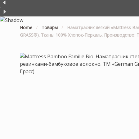
Home
/
Товары
/
Наматрасник легкий «Mattress Ba
GRASS®). Ткань: 100% Хлопок-Перкаль. Производство: Т