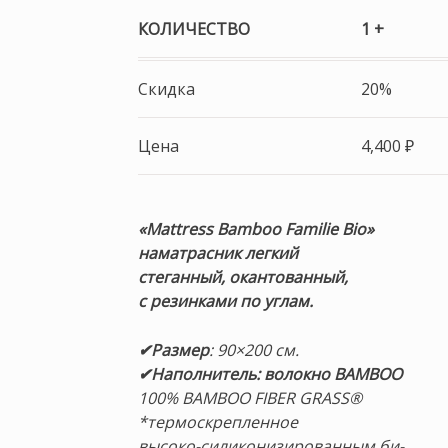
КОЛИЧЕСТВО
1 +
Скидка
20%
Цена
4,400
₽
«Mattress Bamboo Familie Bio»
наматрасник легкий
стеганный, окантованный,
с резинками по углам.
✔Размер
: 90×200 см.
✔Наполнитель: волокно BAMBOO
100% BAMBOO FIBER GRASS®
*термоскрепленное
высоко-силиконизированным би-