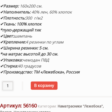
✔Размер:
160х200 см.
✔Наполнитель:
40% лен, 60% хлопок
✔Плотность:
300 г/м2
✔Ткань: 100% хлопок
*пухо-держащий тик
✔Цвет:
шампань
✔Крепление:
4 резинки по углам
✔Ширина резинки: 5 см.
*на матрас высотой до 30 см.
✔Упаковка:
чемодан ПВД
✔Стирка:
40 градусов
✔Производство: ТМ «Лежебока», Россия
Количество товара Наматрасник «Лен Хлопок» 160х200см
В корзину
Артикул:
56160
Категории:
Наматрасники "Лежебока",