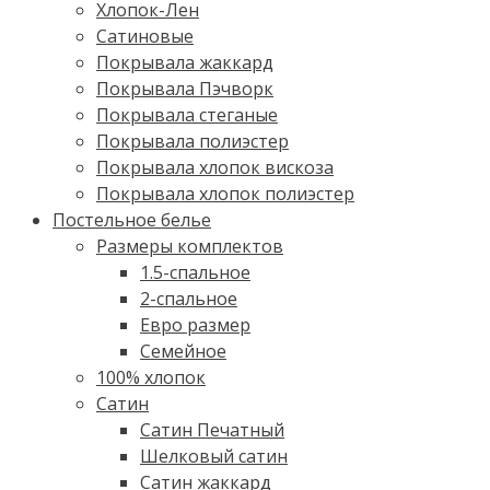
Хлопок-Лен
Сатиновые
Покрывала жаккард
Покрывала Пэчворк
Покрывала стеганые
Покрывала полиэстер
Покрывала хлопок вискоза
Покрывала хлопок полиэстер
Постельное белье
Размеры комплектов
1.5-спальное
2-спальное
Евро размер
Семейное
100% хлопок
Cатин
Сатин Печатный
Шелковый сатин
Сатин жаккард