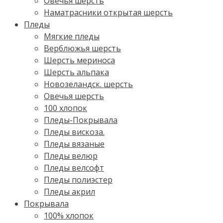
Овечья шерсть
Наматрасники открытая шерсть
Пледы
Мягкие пледы
Верблюжья шерсть
Шерсть мериноса
Шерсть альпака
Новозеландск. шерсть
Овечья шерсть
100 хлопок
Пледы-Покрывала
Пледы вискоза.
Пледы вязаные
Пледы велюр
Пледы велсофт
Пледы полиэстер
Пледы акрил
Покрывала
100% хлопок