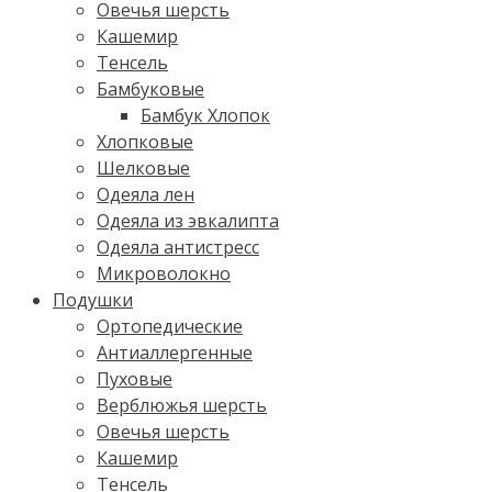
Овечья шерсть
Кашемир
Тенсель
Бамбуковые
Бамбук Хлопок
Хлопковые
Шелковые
Одеяла лен
Одеяла из эвкалипта
Одеяла антистресс
Микроволокно
Подушки
Ортопедические
Антиаллергенные
Пуховые
Верблюжья шерсть
Овечья шерсть
Кашемир
Тенсель