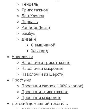
Тенцель
Трикотажное
Лен-Хлопок
Перкаль
Ранфорс (Бязь)
Бамбук
Дизайн
С вышивкой
Жаккард
Наволочки
Наволочки трикотажные
Наволочки махровые
Наволочки из шерсти
Простыни
Простыни хлопок (100% хлопок)
Простыни трикотажные
Простыни махровые
Детский домашний текстиль