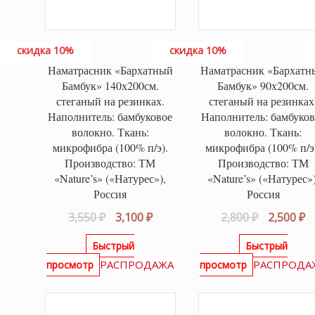
скидка 10%
скидка 10%
Наматрасник «Бархатный
Наматрасник «Бархатн
Бамбук» 140х200см.
Бамбук» 90х200см.
стеганый на резинках.
стеганый на резинках
Наполнитель: бамбуковое
Наполнитель: бамбуков
волокно. Ткань:
волокно. Ткань:
микрофибра (100% п/э).
микрофибра (100% п/э
Производство: ТМ
Производство: ТМ
«Nature’s» («Натурес»),
«Nature’s» («Натурес»)
Россия
Россия
Первоначальная
Текущая
Первонач
Т
3,550
₽
3,100
₽
2,800
₽
2,500
₽
цена
цена:
цена
ц
Быстрый
Быстрый
составляла
3,100 ₽.
составля
2,
РАСПРОДАЖА
РАСПРОДА
просмотр
просмотр
3,550 ₽.
2,800 ₽.