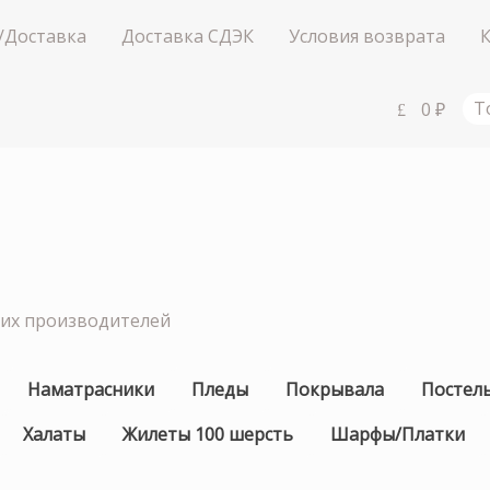
/Доставка
Доставка СДЭК
Условия возврата
0
₽
Т
ших производителей
Наматрасники
Пледы
Покрывала
Постел
Халаты
Жилеты 100 шерсть
Шарфы/Платки