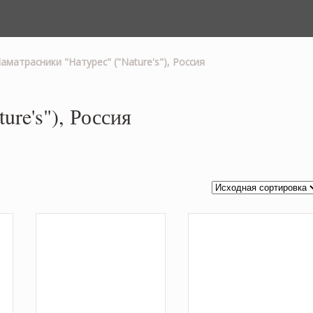
аматрасники "Натурес" ("Nature's"), Россия
ure's"), Россия