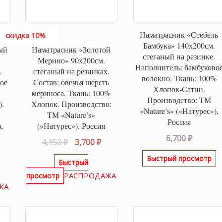
Наматрасник «Стебель
скидка 10%
Бамбука» 140х200см.
ый
Наматрасник «Золотой
стеганый на резинке.
Мерино» 90х200см.
Наполнитель: бамбуково
.
стеганый на резинках.
волокно. Ткань: 100%
ое
Состав: овечья шерсть
Хлопок-Сатин.
мериноса. Ткань: 100%
Производство: ТМ
).
Хлопок. Производство:
«Nature’s» («Натурес»),
ТМ «Nature’s»
Россия
,
(«Натурес»), Россия
6,700
₽
Первоначальная
Текущая
4,150
₽
3,700
₽
альная
екущая
цена
цена:
Быстрый просмотр
Быстрый
ена:
составляла
3,700 ₽.
РАСПРОДАЖА
ла
500 ₽.
просмотр
4,150 ₽.
ЖА