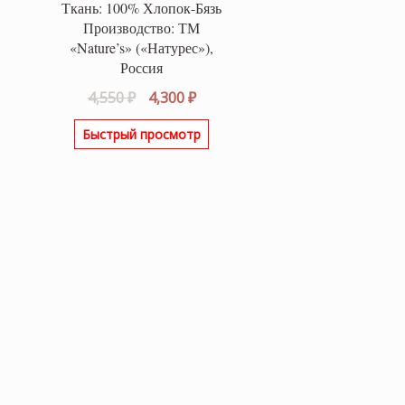
Ткань: 100% Хлопок-Бязь
Производство: ТМ
«Nature’s» («Натурес»),
Россия
Первоначальная
Текущая
4,550
₽
4,300
₽
цена
цена:
Быстрый просмотр
составляла
4,300 ₽.
4,550 ₽.