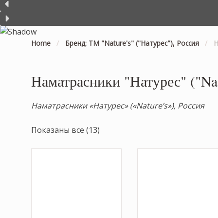
Home
/
Бренд: ТМ "Nature's" ("Натурес"), Россия
/
Н
Наматрасники "Натурес" ("Nat
Наматрасники «Натурес» («Nature’s»), Россия
Показаны все (13)