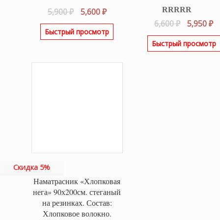
Первоначальная
Текущая
5,900
₽
5,600
₽
Оценка
5.00
цена
цена:
Первонач
Т
6,600
₽
5,950
₽
из 5
Быстрый просмотр
составляла
5,600 ₽.
цена
ц
Быстрый просмотр
5,900 ₽.
составля
5,
6,600 ₽.
Скидка 5%
Наматрасник «Хлопковая
нега» 90х200см. стеганый
на резинках. Состав:
Хлопковое волокно.