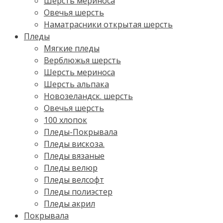
Шерсть мериноса
Овечья шерсть
Наматрасники открытая шерсть
Пледы
Мягкие пледы
Верблюжья шерсть
Шерсть мериноса
Шерсть альпака
Новозеландск. шерсть
Овечья шерсть
100 хлопок
Пледы-Покрывала
Пледы вискоза.
Пледы вязаные
Пледы велюр
Пледы велсофт
Пледы полиэстер
Пледы акрил
Покрывала