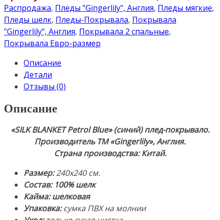
BLANKET
Распродажа
,
Пледы "Gingerlily", Англия
,
Пледы мягкие
,
Petrol
Пледы шелк
,
Пледы-Покрывала
,
Покрывала
Blue"
"Gingerlily", Англия
,
Покрывала 2 спальные
,
(синий)
Покрывала Евро-размер
240х240см.
Описание
Покрывало-
Детали
Плед
Отзывы (0)
100%
шелк.
Описание
Производство:
ТМ
«SILK BLANKET Petrol Blue» (синий
) плед-покрывало.
«Gingerlily»,
Производитель ТМ «Gingerlily», Англия.
Англия.
Страна производства: Китай.
Страна
производства:
Размер:
240х240 см.
Китай
Состав:
100% шелк
Кайма: шелковая
Упаковка:
сумка ПВХ на молнии
Уход:
только сухая чистка