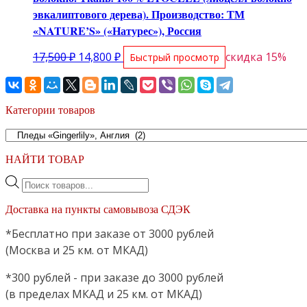
эвкалиптового дерева). Производство: ТМ
«NATURE’S» («Натурес»), Россия
Первоначальная
Текущая
17,500
₽
14,800
₽
скидка 15%
Быстрый просмотр
цена
цена:
составляла
14,800 ₽.
17,500 ₽.
Категории товаров
НАЙТИ ТОВАР
Поиск
товаров
Доставка на пункты самовывоза СДЭК
*Бесплатно при заказе от 3000 рублей
(Москва и 25 км. от МКАД)
*300 рублей - при заказе до 3000 рублей
(в пределах МКАД и 25 км. от МКАД)