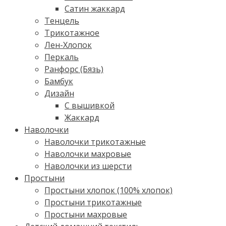
Сатин жаккард
Тенцель
Трикотажное
Лен-Хлопок
Перкаль
Ранфорс (Бязь)
Бамбук
Дизайн
С вышивкой
Жаккард
Наволочки
Наволочки трикотажные
Наволочки махровые
Наволочки из шерсти
Простыни
Простыни хлопок (100% хлопок)
Простыни трикотажные
Простыни махровые