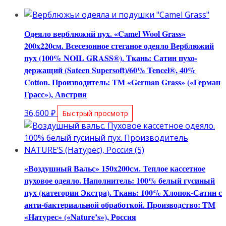
Одеяло верблюжий пух. «Camel Wool Grass»
200х220см. Всесезонное стеганое одеяло Верблюжий
пух (100% NOIL GRASS®). Ткань: Сатин пухо-
держащий (Sateen Supersoft)/60% Tencel®, 40%
Cotton. Производитель: ТМ «German Grass» («Герман
Грасс»), Австрия
36,600
₽
Быстрый просмотр
«Воздушный Вальс» 150х200см. Теплое кассетное
пуховое одеяло. Наполнитель: 100% белый гусиный
пух (категории Экстра). Ткань: 100% Хлопок-Сатин с
анти-бактериальной обработкой. Производство: ТМ
«Натурес» («Nature’s»), Россия