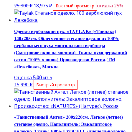
Первоначальная
Текущая
25,300
₽
18,975
₽
скидка 25%
Быстрый просмотр
цена
цена:
составляла
18,975 ₽.
25,300 ₽.
Одеяло верблюжий пух. «TAYLAK» («Тайлак»)
140х205см. Облегченное стеганое одеяло из 100%
верблюжьего пуха монгольского верблюда
(Смотровое окно на молнии). Ткань: пухо-держащий
сатин (100% хлопок) Производство Россия, ТМ
«Лежебока», Москва
Оценка
5.00
из 5
15,990
₽
Быстрый просмотр
«Таинственный Ангел» 200х220см. Легкое (летнее)
стеганое одеяло. Наполнитель: Эвкалиптовое
волокно. Ткань: 100% LYOCELL (лиоцелл-волокно