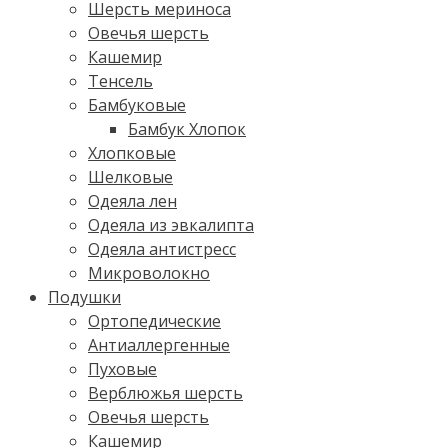
Шерсть мериноса
Овечья шерсть
Кашемир
Тенсель
Бамбуковые
Бамбук Хлопок
Хлопковые
Шелковые
Одеяла лен
Одеяла из эвкалипта
Одеяла антистресс
Микроволокно
Подушки
Ортопедические
Антиаллергенные
Пуховые
Верблюжья шерсть
Овечья шерсть
Кашемир