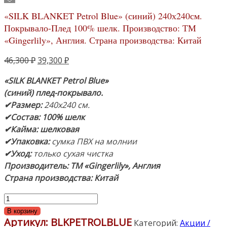
«SILK BLANKET Petrol Blue» (синий) 240х240см.
Покрывало-Плед 100% шелк. Производство: ТМ
«Gingerlily», Англия. Страна производства: Китай
Первоначальная
Текущая
46,300
₽
39,300
₽
цена
цена:
«SILK BLANKET Petrol Blue»
составляла
39,300 ₽.
(синий)
плед-покрывало.
46,300 ₽.
✔Размер:
240х240 см.
✔Состав:
100% шелк
✔Кайма: шелковая
✔Упаковка:
сумка ПВХ на молнии
✔Уход:
только сухая чистка
Производитель: ТМ «Gingerlily», Англия
Страна производства: Китай
Количество
товара
В корзину
Артикул:
BLKPETROLBLUE
"SILK
Категорий:
Акции /