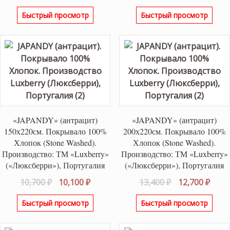
цена
цена:
Быстрый просмотр
Быстрый просмотр
составляла
7,000 ₽
7,400 ₽.
«JAPANDY» (антрацит)
«JAPANDY» (антрацит)
150х220см. Покрывало 100%
200х220см. Покрывало 100%
Хлопок (Stone Washed).
Хлопок (Stone Washed).
Производство: ТМ «Luxberry»
Производство: ТМ «Luxberry»
(«Люксберри»), Португалия
(«Люксберри»), Португалия
Первоначальная
Текущая
Первоначаль
Теку
10,700
₽
10,100
₽
13,400
₽
12,700
₽
цена
цена:
цена
цена
Быстрый просмотр
Быстрый просмотр
составляла
10,100 ₽.
составляла
12,70
10,700 ₽.
13,400 ₽.