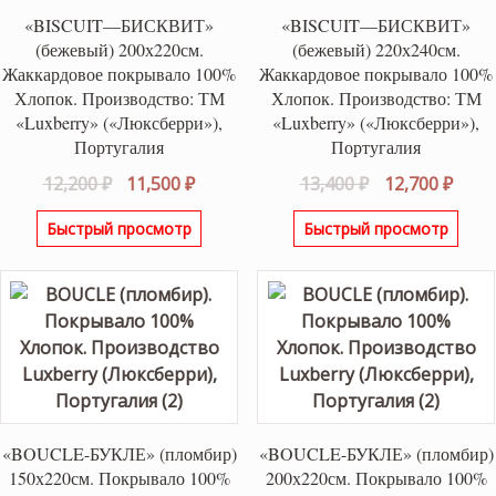
«BISCUIT—БИСКВИТ»
«BISCUIT—БИСКВИТ»
(бежевый) 200х220см.
(бежевый) 220х240см.
Жаккардовое покрывало 100%
Жаккардовое покрывало 100%
Хлопок. Производство: ТМ
Хлопок. Производство: ТМ
«Luxberry» («Люксберри»),
«Luxberry» («Люксберри»),
Португалия
Португалия
Первоначальная
Текущая
Первоначаль
Теку
12,200
₽
11,500
₽
13,400
₽
12,700
₽
цена
цена:
цена
цена
Быстрый просмотр
Быстрый просмотр
составляла
11,500 ₽.
составляла
12,70
12,200 ₽.
13,400 ₽.
«BOUCLE-БУКЛЕ» (пломбир)
«BOUCLE-БУКЛЕ» (пломбир)
150х220см. Покрывало 100%
200х220см. Покрывало 100%