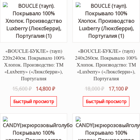
«BOUCLE-БУКЛЕ» (тауп)
«BOUCLE-БУКЛЕ» (тауп)
220х240см. Покрывало 100%
240х260см. Покрывало 100%
Хлопок. Производство: ТМ
Хлопок. Производство: ТМ
«Luxberry» («Люксберри»),
«Luxberry» («Люксберри»),
Португалия
Португалия
Первоначальная
Текущая
Первоначаль
Теку
15,600
₽
14,800
₽
18,000
₽
17,100
₽
цена
цена:
цена
цена
Быстрый просмотр
Быстрый просмотр
составляла
14,800 ₽.
составляла
17,10
15,600 ₽.
18,000 ₽.