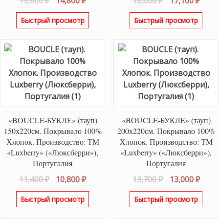
15,600
₽
14,800
₽
18,000
₽
17,100
₽
цена
цена:
цена
цена
Быстрый просмотр
Быстрый просмотр
составляла
14,800 ₽.
составляла
17,10
15,600 ₽.
18,000 ₽.
«BOUCLE-БУКЛЕ» (тауп)
«BOUCLE-БУКЛЕ» (тауп)
150х220см. Покрывало 100%
200х220см. Покрывало 100%
Хлопок. Производство: ТМ
Хлопок. Производство: ТМ
«Luxberry» («Люксберри»),
«Luxberry» («Люксберри»),
Португалия
Португалия
Первоначальная
Текущая
Первоначаль
Теку
11,400
₽
10,800
₽
13,700
₽
13,000
₽
цена
цена:
цена
цена
Быстрый просмотр
Быстрый просмотр
составляла
10,800 ₽.
составляла
13,00
11,400 ₽.
13,700 ₽.