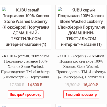
«KUBU» (серый) 200х220см.
«KUBU» (серый) 220х240см.
Покрывало стеганое 100%
Покрывало стеганое 100%
Хлопок Stone Washed.
Хлопок Stone Washed.
Производство: ТМ «Luxberry»
Производство: ТМ «Luxberry»
(«Люксберри»), Португалия
(«Люксберри»), Португалия
Первоначальная
Текущая
Первоначаль
Теку
17,500
₽
14,800
₽
19,300
₽
16,400
₽
цена
цена:
цена
цена
Быстрый просмотр
Быстрый просмотр
составляла
14,800 ₽.
составляла
16,40
17,500 ₽.
19,300 ₽.