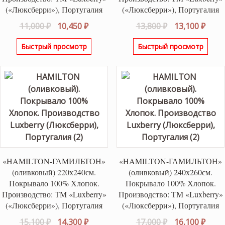
(«Люксберри»), Португалия
(«Люксберри»), Португалия
Первоначальная
Текущая
Первоначаль
Теку
11,000
₽
10,450
₽
13,800
₽
13,100
₽
цена
цена:
цена
цена
Быстрый просмотр
Быстрый просмотр
составляла
10,450 ₽.
составляла
13,10
11,000 ₽.
13,800 ₽.
«HAMILTON-ГАМИЛЬТОН»
«HAMILTON-ГАМИЛЬТОН»
(оливковый) 220х240см.
(оливковый) 240х260см.
Покрывало 100% Хлопок.
Покрывало 100% Хлопок.
Производство: ТМ «Luxberry»
Производство: ТМ «Luxberry»
(«Люксберри»), Португалия
(«Люксберри»), Португалия
Первоначальная
Текущая
Первоначаль
Теку
15,100
₽
14,300
₽
17,000
₽
16,100
₽