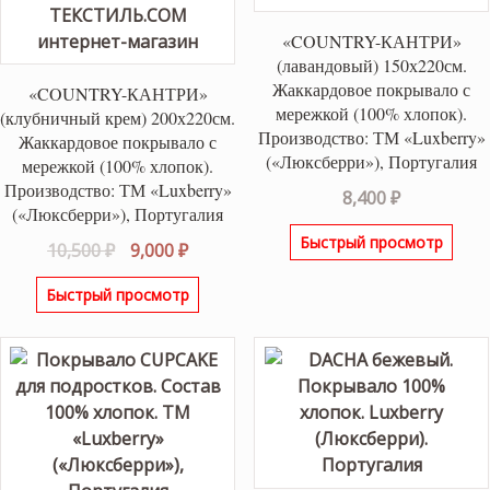
«COUNTRY-КАНТРИ»
(лавандовый) 150х220см.
Жаккардовое покрывало с
«COUNTRY-КАНТРИ»
мережкой (100% хлопок).
(клубничный крем) 200х220см.
Производство: ТМ «Luxberry»
Жаккардовое покрывало с
(«Люксберри»), Португалия
мережкой (100% хлопок).
Производство: ТМ «Luxberry»
8,400
₽
(«Люксберри»), Португалия
Быстрый просмотр
Первоначальная
Текущая
10,500
₽
9,000
₽
цена
цена:
Быстрый просмотр
составляла
9,000 ₽.
10,500 ₽.