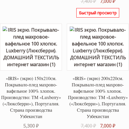
Первоначаль
Текущ
7,400
₽
7,000
₽
цена
цена:
Быстрый просмотр
составляла
7,000 ₽
7,400 ₽.
«IRIS» (экрю) 150х210см.
«IRIS» (экрю) 200х220см.
Покрывало-плед махрово-
Покрывало-плед махрово-
вафельное 100% хлопок.
вафельное 100% хлопок.
Производство: ТМ «Luxberry»
Производство: ТМ «Luxberry»
(«Люксберри»), Португалия.
(«Люксберри»), Португалия.
Страна производства
Страна производства
Узбекистан
Узбекистан
Первоначаль
Текущ
5,300
₽
7,400
₽
7,000
₽