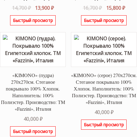
Первоначальная
Текущая
Первоначаль
Теку
14,700
₽
13,900
₽
16,700
₽
15,800
₽
цена
цена:
цена
цена
Быстрый просмотр
Быстрый просмотр
составляла
13,900 ₽.
составляла
15,80
14,700 ₽.
16,700 ₽.
«KIMONO» (пудра)
«KIMONO» (серое) 270х270см.
270х270см. Стеганое
Стеганое покрывало 100%
покрывало 100% Хлопок.
Хлопок. Наполнитель: 100%
Наполнитель: 100%
Полиэстер. Производство: ТМ
Полиэстер. Производство: ТМ
«Fazzini», Италия
«Fazzini», Италия
40,000
₽
40,000
₽
Быстрый просмотр
Быстрый просмотр