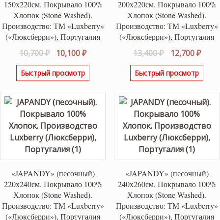
150х220см. Покрывало 100%
200х220см. Покрывало 100%
Хлопок (Stone Washed).
Хлопок (Stone Washed).
Производство: ТМ «Luxberry»
Производство: ТМ «Luxberry»
(«Люксберри»), Португалия
(«Люксберри»), Португалия
Первоначальная
Текущая
Первоначаль
Теку
10,700
₽
10,100
₽
13,400
₽
12,700
₽
цена
цена:
цена
цена
Быстрый просмотр
Быстрый просмотр
составляла
10,100 ₽.
составляла
12,70
10,700 ₽.
13,400 ₽.
«JAPANDY» (песочный)
«JAPANDY» (песочный)
220х240см. Покрывало 100%
240х260см. Покрывало 100%
Хлопок (Stone Washed).
Хлопок (Stone Washed).
Производство: ТМ «Luxberry»
Производство: ТМ «Luxberry»
(«Люксберри»), Португалия
(«Люксберри»), Португалия