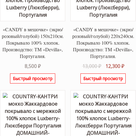
«CANDY в мешочке» (экрю/
«CANDY в мешочке» (экрю/
розовый/голубой) 150х210см.
розовый/голубой) 220х240см.
Покрывало 100% хлопок.
Покрывало 100% хлопок.
Производство: ТМ «Devilla»,
Производство: ТМ «Devilla»,
Португалия.
Португалия.
Первоначаль
Теку
8,500
₽
13,000
₽
12,300
₽
цена
цена
Быстрый просмотр
Быстрый просмотр
составляла
12,30
13,000 ₽.