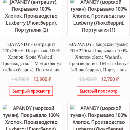
«JAPANDY» (антрацит)
«JAPANDY» (морской туман)
220х240см. Покрывало 100%
200х220см. Покрывало 100%
Хлопок (Stone Washed).
Хлопок (Stone Washed).
Производство: ТМ «Luxberry»
Производство: ТМ «Luxberry»
(«Люксберри»), Португалия
(«Люксберри»), Португалия
Первоначальная
Текущая
Первоначаль
Теку
14,700
₽
13,900
₽
13,400
₽
12,700
₽
цена
цена:
цена
цена
Быстрый просмотр
Быстрый просмотр
составляла
13,900 ₽.
составляла
12,70
14,700 ₽.
13,400 ₽.