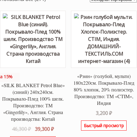
«Рэин» (голубой, мульти)
а 15%
180х220см. Покрывало-Плед
«SILK BLANKET Petrol Blue»
80% хлопок, 20% полиэстер.
(синий) 240х240см.
Производство: ТМ «CTIM»,
Покрывало-Плед 100% шелк.
Индия
Производство: ТМ
«Gingerlily», Англия. Страна
3,200
₽
производства: Китай
Быстрый просмотр
Первоначальная
Текущая
46,300
₽
39,300
₽
цена
цена: