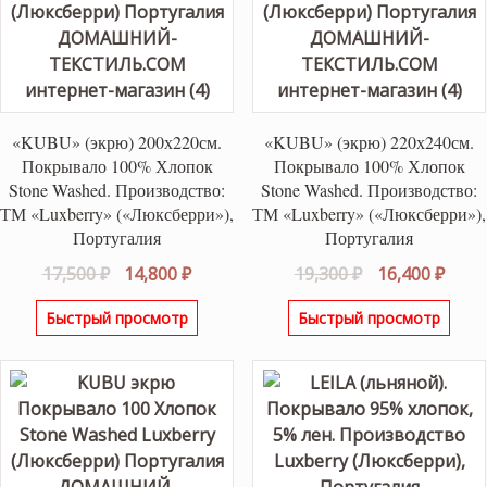
«KUBU» (экрю) 200х220см.
«KUBU» (экрю) 220х240см.
Покрывало 100% Хлопок
Покрывало 100% Хлопок
Stone Washed. Производство:
Stone Washed. Производство:
ТМ «Luxberry» («Люксберри»),
ТМ «Luxberry» («Люксберри»),
Португалия
Португалия
Первоначальная
Текущая
Первоначаль
Теку
17,500
₽
14,800
₽
19,300
₽
16,400
₽
цена
цена:
цена
цена
Быстрый просмотр
Быстрый просмотр
составляла
14,800 ₽.
составляла
16,40
17,500 ₽.
19,300 ₽.