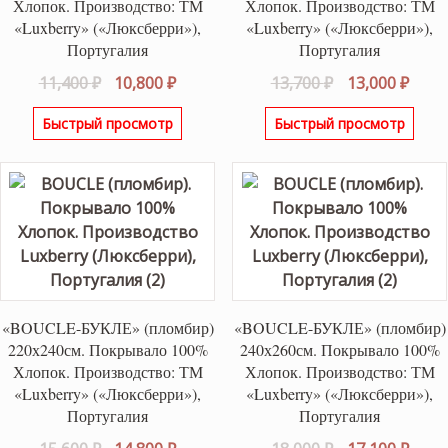
Хлопок. Производство: ТМ
Хлопок. Производство: ТМ
«Luxberry» («Люксберри»),
«Luxberry» («Люксберри»),
Португалия
Португалия
Первоначальная
Текущая
Первоначаль
Теку
11,400
₽
10,800
₽
13,700
₽
13,000
₽
цена
цена:
цена
цена
Быстрый просмотр
Быстрый просмотр
составляла
10,800 ₽.
составляла
13,00
11,400 ₽.
13,700 ₽.
«BOUCLE-БУКЛЕ» (пломбир)
«BOUCLE-БУКЛЕ» (пломбир)
220х240см. Покрывало 100%
240х260см. Покрывало 100%
Хлопок. Производство: ТМ
Хлопок. Производство: ТМ
«Luxberry» («Люксберри»),
«Luxberry» («Люксберри»),
Португалия
Португалия
Первоначальная
Текущая
Первоначаль
Теку