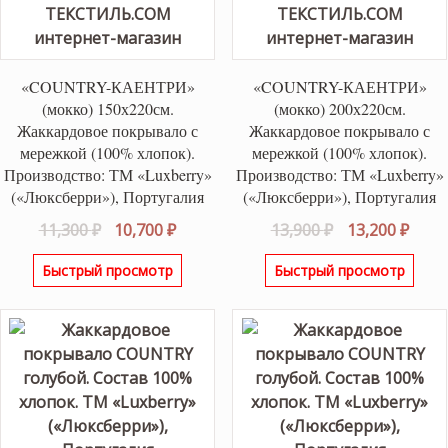
«COUNTRY-КАЕНТРИ»
«COUNTRY-КАЕНТРИ»
(мокко) 150х220см.
(мокко) 200х220см.
Жаккардовое покрывало с
Жаккардовое покрывало с
мережкой (100% хлопок).
мережкой (100% хлопок).
Производство: ТМ «Luxberry»
Производство: ТМ «Luxberry»
(«Люксберри»), Португалия
(«Люксберри»), Португалия
Первоначальная
Текущая
Первоначаль
Теку
11,300
₽
10,700
₽
13,900
₽
13,200
₽
цена
цена:
цена
цена
Быстрый просмотр
Быстрый просмотр
составляла
10,700 ₽.
составляла
13,20
11,300 ₽.
13,900 ₽.