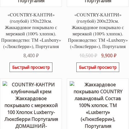
«COUNTRY-КАНТРИ»
«COUNTRY-КАНТРИ»
(голубой) 150х220см.
(голубой) 200х220см.
Жаккардовое покрывало с
Жаккардовое покрывало с
мережкой (100% хлопок).
мережкой (100% хлопок).
Производство: ТМ «Luxberry»
Производство: ТМ «Luxberry»
(«Люксберри»), Португалия
(«Люксберри»), Португалия
Первоначаль
Теку
8,400
₽
10,500
₽
9,900
₽
цена
цена:
Быстрый просмотр
Быстрый просмотр
составляла
9,900 
10,500 ₽.