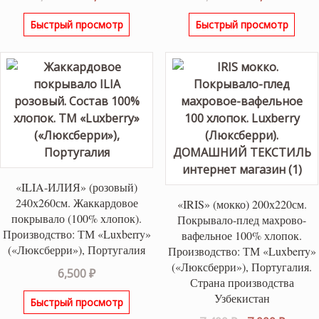
цена
цена:
цена
цена
Быстрый просмотр
Быстрый просмотр
составляла
14,300 ₽.
составляла
16,10
15,100 ₽.
17,000 ₽.
«ILIA-ИЛИЯ» (розовый)
240х260см. Жаккардовое
«IRIS» (мокко) 200х220см.
покрывало (100% хлопок).
Покрывало-плед махрово-
Производство: ТМ «Luxberry»
вафельное 100% хлопок.
(«Люксберри»), Португалия
Производство: ТМ «Luxberry»
(«Люксберри»), Португалия.
6,500
₽
Страна производства
Узбекистан
Быстрый просмотр