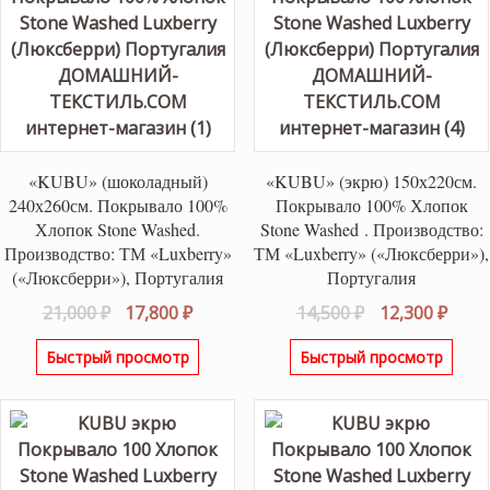
«KUBU» (шоколадный)
«KUBU» (экрю) 150х220см.
240х260см. Покрывало 100%
Покрывало 100% Хлопок
Хлопок Stone Washed.
Stone Washed . Производство:
Производство: ТМ «Luxberry»
ТМ «Luxberry» («Люксберри»),
(«Люксберри»), Португалия
Португалия
Первоначальная
Текущая
Первоначаль
Теку
21,000
₽
17,800
₽
14,500
₽
12,300
₽
цена
цена:
цена
цена
Быстрый просмотр
Быстрый просмотр
составляла
17,800 ₽.
составляла
12,30
21,000 ₽.
14,500 ₽.