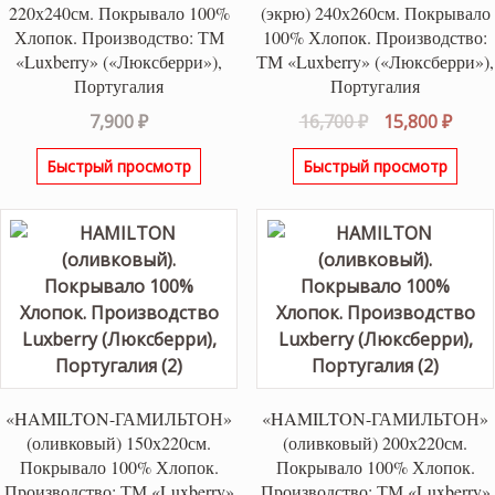
220х240см. Покрывало 100%
(экрю) 240х260см. Покрывало
Хлопок. Производство: ТМ
100% Хлопок. Производство:
«Luxberry» («Люксберри»),
ТМ «Luxberry» («Люксберри»),
Португалия
Португалия
Первоначаль
Теку
7,900
₽
16,700
₽
15,800
₽
цена
цена
Быстрый просмотр
Быстрый просмотр
составляла
15,80
16,700 ₽.
«HAMILTON-ГАМИЛЬТОН»
«HAMILTON-ГАМИЛЬТОН»
(оливковый) 150х220см.
(оливковый) 200х220см.
Покрывало 100% Хлопок.
Покрывало 100% Хлопок.
Производство: ТМ «Luxberry»
Производство: ТМ «Luxberry»