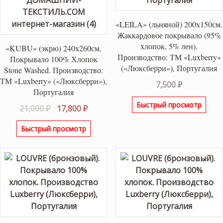
«LEILA» (льняной) 200х150см.
Жаккардовое покрывало (95%
хлопок, 5% лен).
«KUBU» (экрю) 240х260см.
Производство: ТМ «Luxberry»
Покрывало 100% Хлопок
(«Люксберри»), Португалия
Stone Washed. Производство:
ТМ «Luxberry» («Люксберри»),
7,500
₽
Португалия
Быстрый просмотр
Первоначальная
Текущая
21,000
₽
17,800
₽
цена
цена:
Быстрый просмотр
составляла
17,800 ₽.
21,000 ₽.