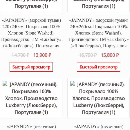
«JAPANDY» (морской туман)
«JAPANDY» (морской туман)
220х240см. Покрывало 100%
240х260см. Покрывало 100%
Хлопок (Stone Washed).
Хлопок (Stone Washed).
Производство: ТМ «Luxberry»
Производство: ТМ «Luxberry»
(«Люксберри»), Португалия
(«Люксберри»), Португалия
Первоначальная
Текущая
Первоначаль
Теку
14,700
₽
13,900
₽
16,700
₽
15,800
₽
цена
цена:
цена
цена
Быстрый просмотр
Быстрый просмотр
составляла
13,900 ₽.
составляла
15,80
14,700 ₽.
16,700 ₽.
«JAPANDY» (песочный)
«JAPANDY» (песочный)