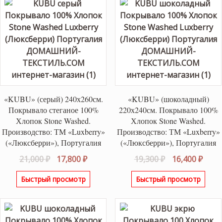
«KUBU» (серый) 240х260см.
«KUBU» (шоколадный)
Покрывало стеганое 100%
220х240см. Покрывало 100%
Хлопок Stone Washed.
Хлопок Stone Washed.
Производство: ТМ «Luxberry»
Производство: ТМ «Luxberry»
(«Люксберри»), Португалия
(«Люксберри»), Португалия
Первоначальная
Текущая
Первоначаль
Теку
21,000
₽
17,800
₽
19,300
₽
16,400
₽
цена
цена:
цена
цена
Быстрый просмотр
Быстрый просмотр
составляла
17,800 ₽.
составляла
16,40
21,000 ₽.
19,300 ₽.