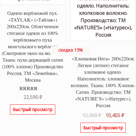
Одеяло верблюжий пух.
«TAYLAK» («Тайлак»)
200х220см. Облегченное
стеганое одеяло из 100%
верблюжьего пуха
монгольского верблюда
скидка 15%
(Смотровое окно на молнии).
«Хлопковая Нега» 200х220см.
Ткань: пухо-держащий сатин
Легкое (летнее) стеганое
(100% хлопок) Производство
хлопковое одеяло.
Россия, ТМ «Лежебока»,
Наполнитель: хлопковое
Москва
волокно. Ткань: 100% Хлопок-
Сатин. Производство: ТМ
Оценка
5.00
22,590
₽
«NATURE’S» («Натурес»),
из 5
Россия
Быстрый просмотр
Первоначаль
Теку
12,300
₽
10,455
₽
цена
цена
Быстрый просмотр
составляла
10,45