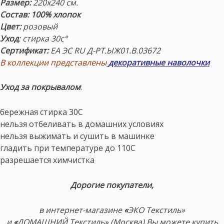
Размер:
220х240 см.
Состав: 100% хлопок
Цвет:
розовый
Уход
: стирка 30с°
Сертификат:
ЕА ЭС RU Д-РТ.ЫЖ01.В.03672
В коллекции представлены
декоративные наволочки
Уход за покрывалом
:
бережная стирка 30С
нельзя отбеливать в домашних условиях
нельзя выжимать и сушить в машинке
гладить при температуре до 110С
разрешается химчистка
Дорогие покупатели,
в интернет-магазине
«
ЭКО Текстиль»
и
«
ДОМАШНИЙ Текстиль» (Москва) Вы можете купить