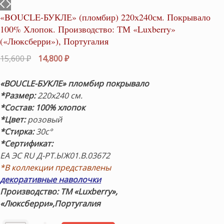
«BOUCLE-БУКЛЕ» (пломбир) 220х240см. Покрывало
100% Хлопок. Производство: ТМ «Luxberry»
(«Люксберри»), Португалия
Первоначальная
Текущая
15,600
₽
14,800
₽
цена
цена:
составляла
14,800 ₽.
«BOUCLE-БУКЛЕ» пломбир
покрывало
15,600 ₽.
*Размер:
220х240 см.
*Состав: 100% хлопок
*Цвет:
розовый
*Стирка:
30с°
*Сертификат:
ЕА ЭС RU Д-РТ.ЫЖ01.В.03672
*В коллекции представлены
декоративные наволочки
Производство: ТМ «Luxberry»,
«Люксберри»,Португалия