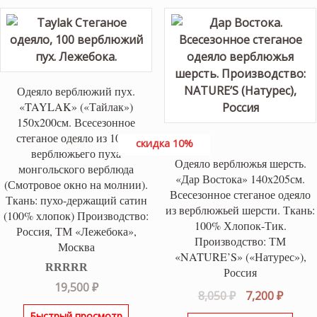
12,300 ₽.
Одеяло верблюжий пух.
«TAYLAK» («Тайлак»)
150х200см. Всесезонное
стеганое одеяло из 100%
скидка 10%
верблюжьего пуха
Одеяло верблюжья шерсть.
монгольского верблюда
«Дар Востока» 140х205см.
(Смотровое окно на молнии).
Всесезонное стеганое одеяло
Ткань: пухо-держащий сатин
из верблюжьей шерсти. Ткань:
(100% хлопок) Производство:
100% Хлопок-Тик.
Россия, ТМ «Лежебока»,
Производство: ТМ
Москва
«NATURE’S» («Натурес»),
Россия
Оценка
5.00
19,500
₽
Первоначаль
Текущ
8,050
₽
7,200
₽
из 5
цена
цена:
Быстрый просмотр