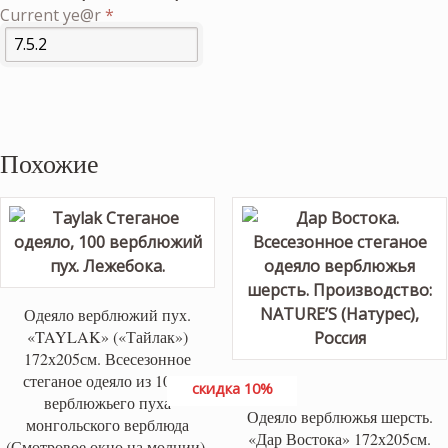
Current ye@r
*
Похожие
Одеяло верблюжий пух.
«TAYLAK» («Тайлак»)
172х205см. Всесезонное
стеганое одеяло из 100%
скидка 10%
верблюжьего пуха
Одеяло верблюжья шерсть.
монгольского верблюда
«Дар Востока» 172х205см.
(Смотровое окно на молнии).