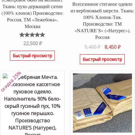
Всесезонное стеганое одеяло
Ткань: пухо-держащий сатин
из верблюжьей шерсти. Ткань:
(100% хлопок) Производство:
100% Хлопок-Тик.
Россия, ТМ «Лежебока»,
Производство: ТМ
Москва
«NATURE’S» («Натурес»),
Россия
Оценка
22,500
₽
Первоначаль
Текущ
9,400
₽
8,450
₽
5.00
из
5
цена
цена:
Быстрый просмотр
Быстрый просмотр
составляла
8,450 ₽
9,400 ₽.
скидка 25%