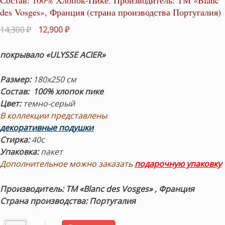
des Vosges», Франция (страна производства Португалия)
Первоначальная
Текущая
14,300
₽
12,900
₽
цена
цена:
составляла
12,900 ₽.
покрывало «ULYSSE ACIER»
14,300 ₽.
Размер:
180х250 см
Состав: 100% хлопок пике
Цвет:
темно-серый
В коллекции представлены
декоративные подушки
Стирка:
40с
Упаковка:
пакет
Дополнительное можно заказать
подарочную упаковку
Производитель: ТМ «Blanc des Vosges» , Франция
Страна производства: Португалия