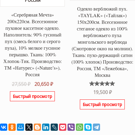
Одеяло верблюжий пух.
«Серебряная Мечта»
«TAYLAK» («Тайлак»)
200х220см. Всесезонное
150х200см. Всесезонное
пуховое кассетное одеяло.
стеганое одеяло из 100%
Наполнитель: 90% гусиный
верблюжьего пуха
пух (смесь белого и серого
монгольского верблюда
пуха), 10% мелкое гусиное
(Смотровое окно на молнии).
перышко. Ткань: 100%
Ткань: пухо-держащий сатин
Хлопок-Тик. Производство:
(100% хлопок) Производство:
ТМ «Натурес» («Nature’s»),
Россия, ТМ «Лежебока»,
Россия
Москва
Первоначальная
Текущая
27,550
₽
20,650
₽
цена
цена:
Оценка
19,500
₽
5.00
из
Быстрый просмотр
составляла
20,650 ₽.
5
Быстрый просмотр
27,550 ₽.