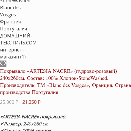
Покрывало «ARTESIA NACRE» (пудрово-розовый)
240х260см. Состав: 100% Хлопок-StoneWashed.
Производитель: ТМ «Blanc des Vosges», Франция. Страна
производства Португалия
Первоначальная
Текущая
25,000
₽
21,250
₽
цена
цена:
составляла
21,250 ₽.
«ARTESIA NACRE»
покрывало.
25,000 ₽.
✔Размер:
240х260 см
✔Состав: 100% хлопок