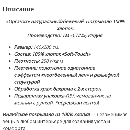
«Soft-
Описание
Touch».
Производство:
«Органик» натуральный/бежевый
. Покрывало 100%
ТМ
хлопок.
«CTIM»,
Производство: ТМ «CTIM», Индия.
Индия
Размер:
140х200 см.
Состав: 100% хлопок «Soft-Touch»
Плотность:
250 г/кв.м
Плетение: полотняное однотонное
с эффектом «неотбеленный лен» и рельефной
структурой
Обработка края: бахрома с 2-х сторон
Подарочная упаковка-
ПВХ чемоданчик на
молнии с ручкой,
*перевязан лентой
Индийское покрывало из 100% хлопка
— незаменимая
вещь в любом интерьере для создания уюта и
комфорта.