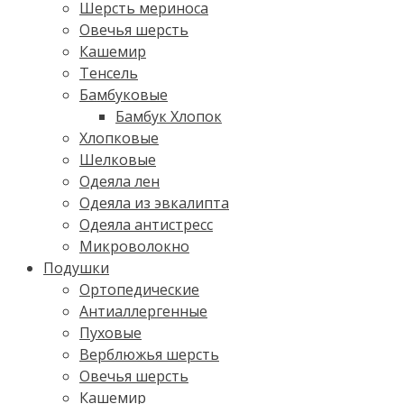
Шерсть мериноса
Овечья шерсть
Кашемир
Тенсель
Бамбуковые
Бамбук Хлопок
Хлопковые
Шелковые
Одеяла лен
Одеяла из эвкалипта
Одеяла антистресс
Микроволокно
Подушки
Ортопедические
Антиаллергенные
Пуховые
Верблюжья шерсть
Овечья шерсть
Кашемир