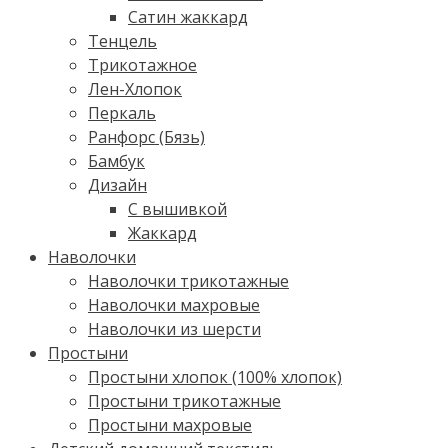
Сатин жаккард
Тенцель
Трикотажное
Лен-Хлопок
Перкаль
Ранфорс (Бязь)
Бамбук
Дизайн
С вышивкой
Жаккард
Наволочки
Наволочки трикотажные
Наволочки махровые
Наволочки из шерсти
Простыни
Простыни хлопок (100% хлопок)
Простыни трикотажные
Простыни махровые