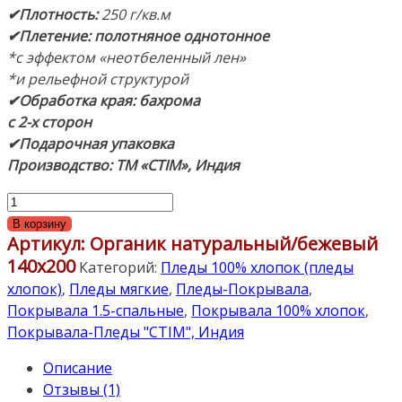
✔Плотность:
250 г/кв.м
✔Плетение: полотняное однотонное
*с эффектом «неотбеленный лен»
*и рельефной структурой
✔Обработка края: бахрома
с 2-х сторон
✔Подарочная упаковка
Производство: ТМ «CTIM», Индия
Количество
товара
В корзину
Артикул:
Органик натуральный/бежевый
«Органик»
140х200
(натуральный/
Категорий:
Пледы 100% хлопок (пледы
бежевый)
хлопок)
,
Пледы мягкие
,
Пледы-Покрывала
,
140х200см.
Покрывала 1.5-спальные
,
Покрывала 100% хлопок
,
Покрывало-
Покрывала-Пледы "CTIM", Индия
Плед
Описание
100%
Отзывы (1)
хлопок