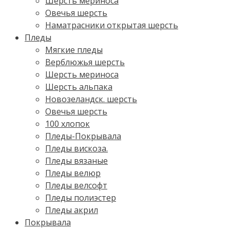
Шерсть мериноса
Овечья шерсть
Наматрасники открытая шерсть
Пледы
Мягкие пледы
Верблюжья шерсть
Шерсть мериноса
Шерсть альпака
Новозеландск. шерсть
Овечья шерсть
100 хлопок
Пледы-Покрывала
Пледы вискоза.
Пледы вязаные
Пледы велюр
Пледы велсофт
Пледы полиэстер
Пледы акрил
Покрывала