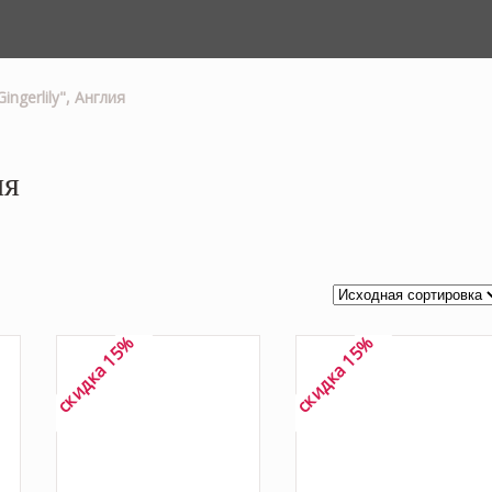
ngerlily", Англия
ия
скидка 15%
скидка 15%