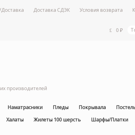
/Доставка
Доставка СДЭК
Условия возврата
0
₽
Т
ших производителей
Наматрасники
Пледы
Покрывала
Постел
Халаты
Жилеты 100 шерсть
Шарфы/Платки