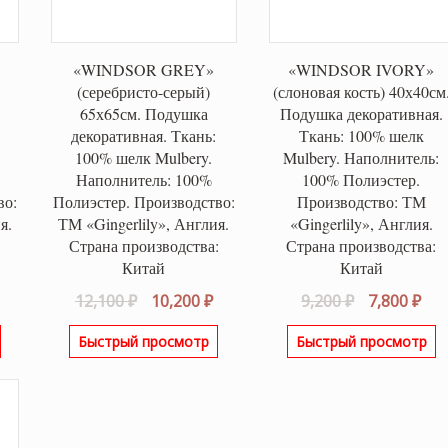
«WINDSOR GREY»
«WINDSOR IVORY»
(серебристо-серый)
(слоновая кость) 40х40см
65х65см. Подушка
Подушка декоративная.
декоративная. Ткань:
Ткань: 100% шелк
100% шелк Mulbery.
Mulbery. Наполнитель:
Наполнитель: 100%
100% Полиэстер.
во:
Полиэстер. Производство:
Производство: ТМ
я.
ТМ «Gingerlily», Англия.
«Gingerlily», Англия.
:
Страна производства:
Страна производства:
Китай
Китай
альная
екущая
Первоначальная
Текущая
Первонача
Те
12,100
₽
10,200
₽
9,200
₽
7,800
₽
ена:
цена
цена:
цена
цен
Быстрый просмотр
Быстрый просмотр
ла
800 ₽.
составляла
10,200 ₽.
составляла
7,8
12,100 ₽.
9,200 ₽.