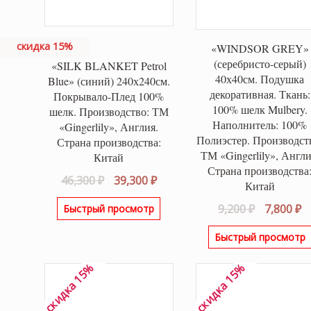
скидка 15%
«WINDSOR GREY»
(серебристо-серый)
«SILK BLANKET Petrol
40х40см. Подушка
Blue» (синий) 240х240см.
декоративная. Ткань:
Покрывало-Плед 100%
100% шелк Mulbery.
шелк. Производство: ТМ
Наполнитель: 100%
«Gingerlily», Англия.
Полиэстер. Производст
Страна производства:
ТМ «Gingerlily», Англи
Китай
Страна производства
Первоначальная
Текущая
46,300
₽
39,300
₽
Китай
цена
цена:
Первонач
Т
9,200
₽
7,800
₽
Быстрый просмотр
составляла
39,300 ₽.
цена
ц
46,300 ₽.
Быстрый просмотр
составля
7,
9,200 ₽.
скидка 15%
скидка 15%