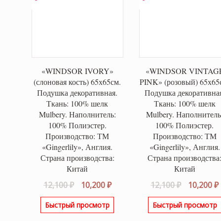
«WINDSOR IVORY»
«WINDSOR VINTAG
(слоновая кость) 65х65см.
PINK» (розовый) 65х65
Подушка декоративная.
Подушка декоративна
Ткань: 100% шелк
Ткань: 100% шелк
Mulbery. Наполнитель:
Mulbery. Наполнитель
100% Полиэстер.
100% Полиэстер.
Производство: ТМ
Производство: ТМ
«Gingerlily», Англия.
«Gingerlily», Англия.
Страна производства:
Страна производства
Китай
Китай
Первоначальная
Текущая
Первонач
12,100
₽
10,200
₽
12,100
₽
10,200
₽
цена
цена:
цена
Быстрый просмотр
Быстрый просмотр
составляла
10,200 ₽.
составля
12,100 ₽.
12,100 ₽.