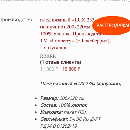
плед вязаный «LUX 233»
РАСПРОДАЖА!
(капучино) 200х220см. Состав:
100% хлопок. Производство:
ТМ «Luxberry» («Люксберри»),
Португалия
(
1
отзыв клиента)
Рейтинг
1
5.00
из 5 на
Первоначальная
Текущая
11,300
₽
10,800
₽
основе
цена
цена:
опроса
пользователя
составляла
10,800 ₽.
Плед вязаный «LUX 233» (капучино)
11,300 ₽.
Размер:
200х220 см
Состав:
10
0% хлопок
Упаковка:
пакет ПВХ
Сертификат
:
ЕА ЭС RU Д-РТ.
РД04.В.01202/19