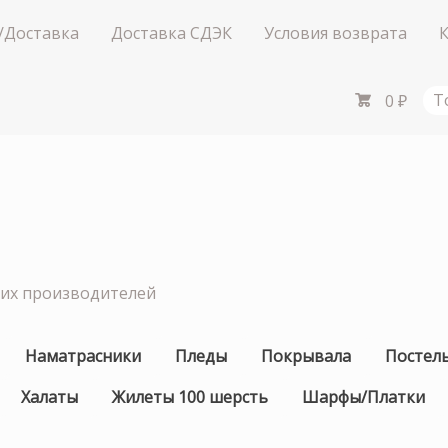
/Доставка
Доставка СДЭК
Условия возврата
0
₽
Т
ших производителей
Наматрасники
Пледы
Покрывала
Постел
Халаты
Жилеты 100 шерсть
Шарфы/Платки