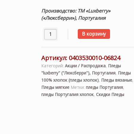
Производство: ТМ «Luxberry»
(«Люксберри»), Португалия
Количество товара плед вязаный «LUX 
В корзину
Артикул:
0403530010-06824
Категорий:
Акции / Распродажа
,
Пледы
"luxberry" ("Люксберри"), Португалия
,
Пледы
100% хлопок (пледы хлопок)
,
Пледы вязаные
,
Пледы мягкие
Метки:
пледы Португалия
,
пледы Португалия хлопок
,
Скидки Пледы