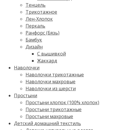
Тенцель
Трикотажное
Лен-Хлопок
Перкаль
Ранфорс (Бязь)
Бамбук
Дизайн
С вышивкой
Жаккард
Наволочки
Наволочки трикотажные
Наволочки махровые
Наволочки из шерсти
Простыни
Простыни хлопок (100% хлопок)
Простыни трикотажные
Простыни махровые
Детский домашний текстиль