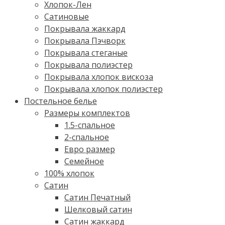
Хлопок-Лен
Сатиновые
Покрывала жаккард
Покрывала Пэчворк
Покрывала стеганые
Покрывала полиэстер
Покрывала хлопок вискоза
Покрывала хлопок полиэстер
Постельное белье
Размеры комплектов
1.5-спальное
2-спальное
Евро размер
Семейное
100% хлопок
Cатин
Сатин Печатный
Шелковый сатин
Сатин жаккард