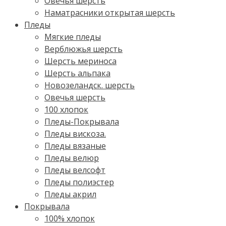
Овечья шерсть
Наматрасники открытая шерсть
Пледы
Мягкие пледы
Верблюжья шерсть
Шерсть мериноса
Шерсть альпака
Новозеландск. шерсть
Овечья шерсть
100 хлопок
Пледы-Покрывала
Пледы вискоза.
Пледы вязаные
Пледы велюр
Пледы велсофт
Пледы полиэстер
Пледы акрил
Покрывала
100% хлопок