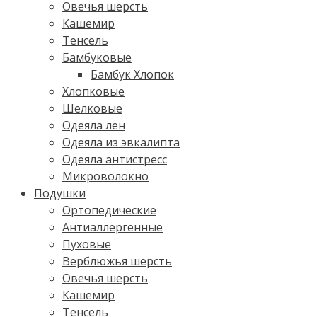
Овечья шерсть
Кашемир
Тенсель
Бамбуковые
Бамбук Хлопок
Хлопковые
Шелковые
Одеяла лен
Одеяла из эвкалипта
Одеяла антистресс
Микроволокно
Подушки
Ортопедические
Антиаллергенные
Пуховые
Верблюжья шерсть
Овечья шерсть
Кашемир
Тенсель