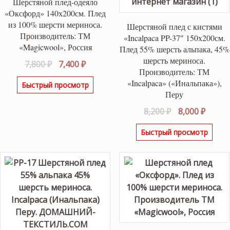
Шерстяной плед-одеяло
«Оксфорд» 140х200см. Плед
из 100% шерсти мериноса.
Шерстяной плед с кистями
Производитель: ТМ
«Incalpaca PP-37″ 150х200см.
«Magicwool», Россия
Плед 55% шерсть альпака, 45%
шерсть мериноса.
Первоначальная
Текущая
7,800
₽
7,400
₽
Производитель: ТМ
цена
цена:
«Incalpaca» («Инальпака»),
Быстрый просмотр
составляла
7,400 ₽.
Перу
7,800 ₽.
Первоначаль
Текущ
8,200
₽
8,000
₽
цена
цена:
Быстрый просмотр
составляла
8,000 ₽
8,200 ₽.