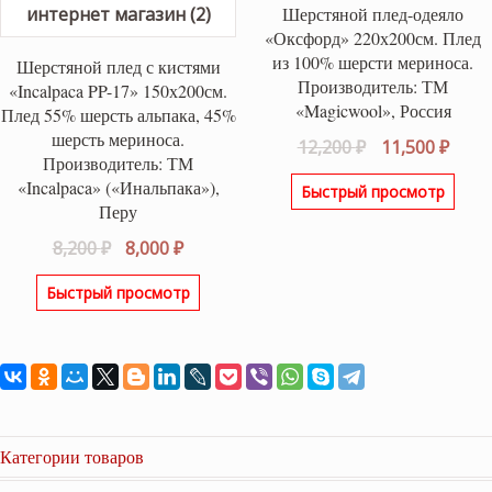
Шерстяной плед-одеяло
«Оксфорд» 220х200см. Плед
из 100% шерсти мериноса.
Шерстяной плед с кистями
Производитель: ТМ
«Incalpaca PP-17» 150х200см.
«Magicwool», Россия
Плед 55% шерсть альпака, 45%
шерсть мериноса.
Первоначаль
Теку
12,200
₽
11,500
₽
Производитель: ТМ
цена
цена
«Incalpaca» («Инальпака»),
Быстрый просмотр
составляла
11,50
Перу
12,200 ₽.
Первоначальная
Текущая
8,200
₽
8,000
₽
цена
цена:
Быстрый просмотр
составляла
8,000 ₽.
8,200 ₽.
Категории товаров