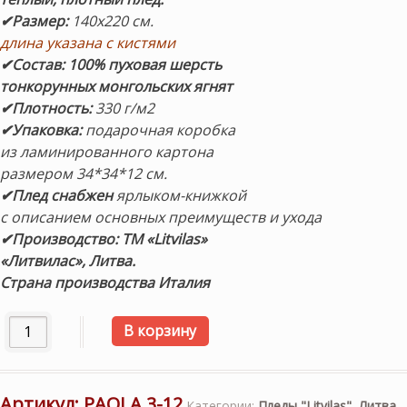
✔Размер:
140х220 см.
длина указана с кистями
✔Состав:
100% пуховая шерсть
тонкорунных монгольских ягнят
✔Плотность:
330 г/м2
✔Упаковка:
подарочная коробка
из ламинированного картона
размером 34*34*12 см.
✔П
лед снабжен
ярлыком-книжкой
с описанием основных преимуществ и ухода
✔Производство:
ТМ «Litvilas»
«Литвилас», Литва.
Страна производства Италия
Количество товара «PAOLA 3-12» 140х220см. Шерстяной п
В корзину
Артикул:
PAOLA 3-12
Категории:
Пледы "Litvilas", Литва
,