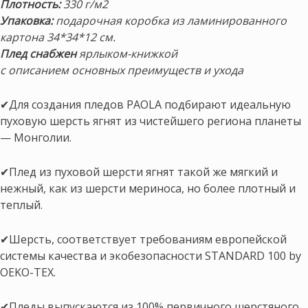
Плотность:
330 г/м2
Упаковка:
подарочная коробка
из ламинированного
картона
34*34*12 см.
Плед снабжен
ярлыком-книжкой
с описанием основных преимуществ и ухода
✔Для создания пледов PAOLA подбирают идеальную
пуховую шерсть ягнят из чистейшего региона планеты
— Монголии.
✔Плед из пуховой шерсти ягнят такой же мягкий и
нежный, как из шерсти мериноса, но более плотный и
теплый.
✔Шерсть, соответствует требованиям европейской
системы качества и экобезопасности STANDARD 100 by
OEKO-TEX.
✔Пледы выпускаются из 100% первичного шерстяного