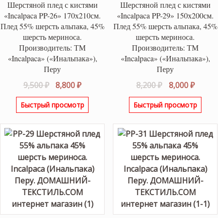
Шерстяной плед с кистями
Шерстяной плед с кистями
«Incalpaca PP-26» 170х210см.
«Incalpaca PP-29» 150х200см.
Плед 55% шерсть альпака, 45%
Плед 55% шерсть альпака, 45%
шерсть мериноса.
шерсть мериноса.
Производитель: ТМ
Производитель: ТМ
«Incalpaca» («Инальпака»),
«Incalpaca» («Инальпака»),
Перу
Перу
Первоначальная
Текущая
Первоначаль
Текущ
9,500
₽
8,800
₽
8,200
₽
8,000
₽
цена
цена:
цена
цена:
Быстрый просмотр
Быстрый просмотр
составляла
8,800 ₽.
составляла
8,000 ₽
9,500 ₽.
8,200 ₽.