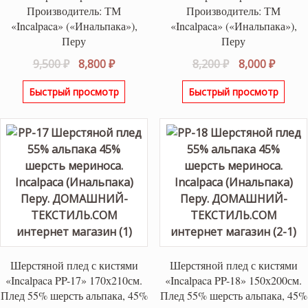
Производитель: ТМ
Производитель: ТМ
«Incalpaca» («Инальпака»),
«Incalpaca» («Инальпака»),
Перу
Перу
Первоначальная
Текущая
Первоначаль
Текущ
9,500
₽
8,800
₽
8,200
₽
8,000
₽
цена
цена:
цена
цена:
Быстрый просмотр
Быстрый просмотр
составляла
8,800 ₽.
составляла
8,000 ₽
9,500 ₽.
8,200 ₽.
Шерстяной плед с кистями
Шерстяной плед с кистями
«Incalpaca PP-17» 170х210см.
«Incalpaca PP-18» 150х200см.
Плед 55% шерсть альпака, 45%
Плед 55% шерсть альпака, 45%