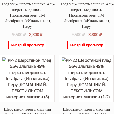
Плед 55% шерсть альпака, 45%
Плед 55% шерсть альпака, 45%
шерсть мериноса.
шерсть мериноса.
Производитель: ТМ
Производитель: ТМ
«Incalpaca» («Инальпака»),
«Incalpaca» («Инальпака»),
Перу
Перу
Первоначальная
Текущая
Первоначаль
Текущ
9,500
₽
8,800
₽
9,500
₽
8,800
₽
цена
цена:
цена
цена:
Быстрый просмотр
Быстрый просмотр
составляла
8,800 ₽.
составляла
8,800 ₽
9,500 ₽.
9,500 ₽.
Шерстяной плед с кистями
Шерстяной плед с кистями