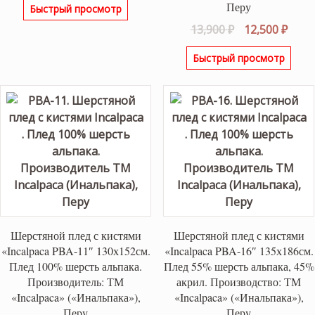
Перу
Быстрый просмотр
Первоначаль
Теку
13,900
₽
12,500
₽
цена
цена
Быстрый просмотр
составляла
12,50
13,900 ₽.
Шерстяной плед с кистями
Шерстяной плед с кистями
«Incalpaca PBA-11″ 130х152см.
«Incalpaca PBA-16″ 135х186см.
Плед 100% шерсть альпака.
Плед 55% шерсть альпака, 45%
Производитель: ТМ
акрил. Производство: ТМ
«Incalpaca» («Инальпака»),
«Incalpaca» («Инальпака»),
Перу
Перу