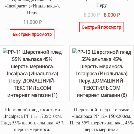
Перу
«Incalpaca» («Инальпака»),
Перу
Первоначаль
Текущ
8,200
₽
8,000
₽
цена
цена:
11,900
₽
Быстрый просмотр
составляла
8,000 ₽
Быстрый просмотр
8,200 ₽.
Шерстяной плед с кистями
Шерстяной плед с кистями
«Incalpaca PP-11» 170х210см.
«Incalpaca PP-12» 150х200см.
Плед 55% шерсть альпака, 45%
Плед 55% шерсть альпака, 45%
шерсть мериноса.
шерсть мериноса.