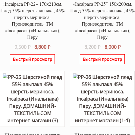
«Incalpaca PP-22» 170х210см.
«Incalpaca PP-25″ 150х200см.
Плед 55% шерсть альпака, 45%
Плед 55% шерсть альпака, 45%
шерсть мериноса.
шерсть мериноса.
Производитель: ТМ
Производитель: ТМ
«Incalpaca» («Инальпака»),
«Incalpaca» («Инальпака»),
Перу
Перу
Первоначальная
Текущая
Первоначаль
Текущ
9,500
₽
8,800
₽
8,200
₽
8,000
₽
цена
цена:
цена
цена:
Быстрый просмотр
Быстрый просмотр
составляла
8,800 ₽.
составляла
8,000 ₽
9,500 ₽.
8,200 ₽.
Шерстяной плед с кистями
Шерстяной плед с кистями