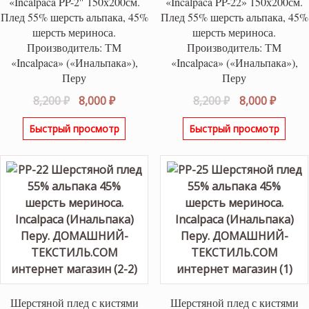
«Incalpaca PP-2″ 150х200см.
«Incalpaca PP-22» 150х200см.
Плед 55% шерсть альпака, 45%
Плед 55% шерсть альпака, 45%
шерсть мериноса.
шерсть мериноса.
Производитель: ТМ
Производитель: ТМ
«Incalpaca» («Инальпака»),
«Incalpaca» («Инальпака»),
Перу
Перу
Первоначальная
Текущая
Первоначаль
Текущ
8,200
₽
8,000
₽
8,200
₽
8,000
₽
цена
цена:
цена
цена:
Быстрый просмотр
Быстрый просмотр
составляла
8,000 ₽.
составляла
8,000 ₽
8,200 ₽.
8,200 ₽.
Шерстяной плед с кистями
Шерстяной плед с кистями