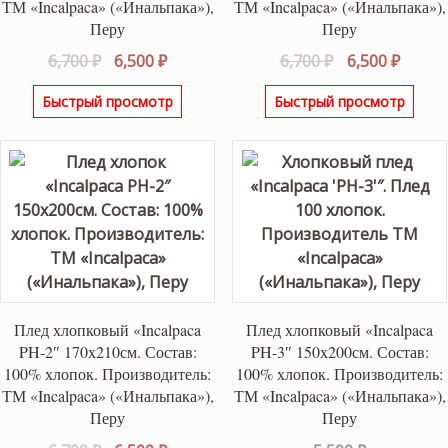
ТМ «Incalpaca» («Инальпака»),
ТМ «Incalpaca» («Инальпака»),
Перу
Перу
Первоначальная
Текущая
Первоначаль
Текущ
6,700
₽
6,500
₽
6,700
₽
6,500
₽
цена
цена:
цена
цена:
Быстрый просмотр
Быстрый просмотр
составляла
6,500 ₽.
составляла
6,500 ₽
6,700 ₽.
6,700 ₽.
Плед хлопковый «Incalpaca
Плед хлопковый «Incalpaca
PH-2″ 170х210см. Состав:
PH-3″ 150х200см. Состав:
100% хлопок. Производитель:
100% хлопок. Производитель:
ТМ «Incalpaca» («Инальпака»),
ТМ «Incalpaca» («Инальпака»),
Перу
Перу