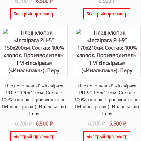
Первоначальная
Текущая
6,700
₽
6,500
₽
5,500
₽
цена
цена:
Быстрый просмотр
Быстрый просмотр
составляла
6,500 ₽.
6,700 ₽.
Плед хлопковый «Incalpaca
Плед хлопковый «Incalpaca
PH-5″ 170х210см. Состав:
PH-9″ 170х210см. Состав:
100% хлопок. Производитель:
100% хлопок. Производитель:
ТМ «Incalpaca» («Инальпака»),
ТМ «Incalpaca» («Инальпака»),
Перу
Перу
Первоначальная
Текущая
Первоначаль
Текущ
6,700
₽
6,500
₽
6,700
₽
6,500
₽
цена
цена:
цена
цена:
Быстрый просмотр
Быстрый просмотр
составляла
6,500 ₽.
составляла
6,500 ₽