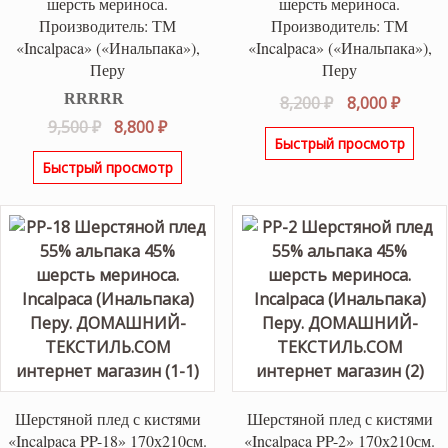
шерсть мериноса.
шерсть мериноса.
Производитель: ТМ
Производитель: ТМ
«Incalpaca» («Инальпака»),
«Incalpaca» («Инальпака»),
Перу
Перу
Первоначаль
Текущ
8,200
₽
8,000
₽
Оценка
5.00
Первоначальная
Текущая
цена
цена:
9,500
₽
8,800
₽
из 5
Быстрый просмотр
цена
цена:
составляла
8,000 ₽
Быстрый просмотр
составляла
8,800 ₽.
8,200 ₽.
9,500 ₽.
Шерстяной плед с кистями
Шерстяной плед с кистями
«Incalpaca PP-18» 170х210см.
«Incalpaca PP-2» 170х210см.