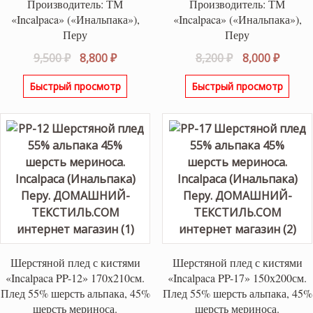
Производитель: ТМ
Производитель: ТМ
«Incalpaca» («Инальпака»),
«Incalpaca» («Инальпака»),
Перу
Перу
Первоначальная
Текущая
Первоначаль
Текущ
9,500
₽
8,800
₽
8,200
₽
8,000
₽
цена
цена:
цена
цена:
Быстрый просмотр
Быстрый просмотр
составляла
8,800 ₽.
составляла
8,000 ₽
9,500 ₽.
8,200 ₽.
Шерстяной плед с кистями
Шерстяной плед с кистями
«Incalpaca PP-12» 170х210см.
«Incalpaca PP-17» 150х200см.
Плед 55% шерсть альпака, 45%
Плед 55% шерсть альпака, 45%
шерсть мериноса.
шерсть мериноса.