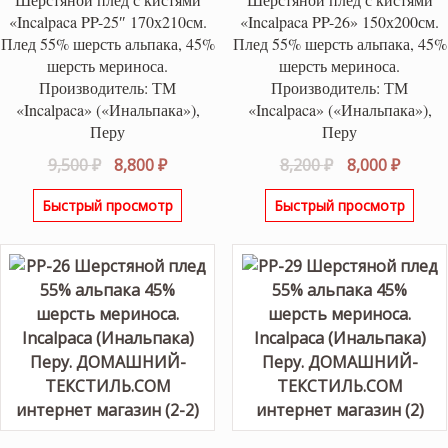
«Incalpaca PP-25″ 170х210см.
«Incalpaca PP-26» 150х200см.
Плед 55% шерсть альпака, 45%
Плед 55% шерсть альпака, 45%
шерсть мериноса.
шерсть мериноса.
Производитель: ТМ
Производитель: ТМ
«Incalpaca» («Инальпака»),
«Incalpaca» («Инальпака»),
Перу
Перу
Первоначальная
Текущая
Первоначаль
Текущ
9,500
₽
8,800
₽
8,200
₽
8,000
₽
цена
цена:
цена
цена:
Быстрый просмотр
Быстрый просмотр
составляла
8,800 ₽.
составляла
8,000 ₽
9,500 ₽.
8,200 ₽.