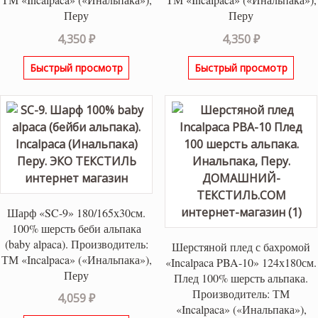
Перу
Перу
4,350
₽
4,350
₽
Быстрый просмотр
Быстрый просмотр
Шарф «SC-9» 180/165х30см.
100% шерсть беби альпака
(baby alpaca). Производитель:
Шерстяной плед с бахромой
ТМ «Incalpaca» («Инальпака»),
«Incalpaca PBA-10» 124х180см.
Перу
Плед 100% шерсть альпака.
Производитель: ТМ
4,059
₽
«Incalpaca» («Инальпака»),