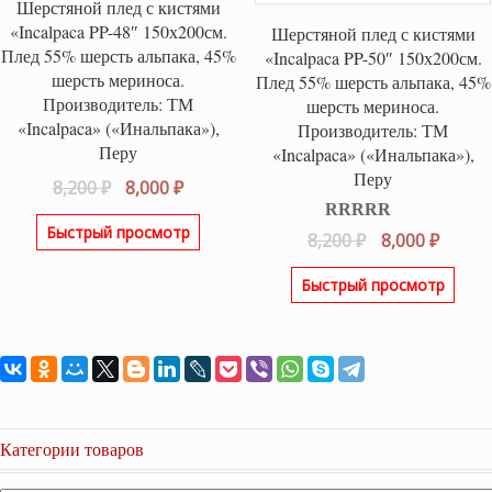
Шерстяной плед с кистями
«Incalpaca PP-48″ 150х200см.
Шерстяной плед с кистями
Плед 55% шерсть альпака, 45%
«Incalpaca PP-50″ 150х200см.
шерсть мериноса.
Плед 55% шерсть альпака, 45%
Производитель: ТМ
шерсть мериноса.
«Incalpaca» («Инальпака»),
Производитель: ТМ
Перу
«Incalpaca» («Инальпака»),
Перу
Первоначальная
Текущая
8,200
₽
8,000
₽
цена
цена:
Быстрый просмотр
Оценка
5.00
составляла
8,000 ₽.
Первоначаль
Текущ
8,200
₽
8,000
₽
из 5
8,200 ₽.
цена
цена:
Быстрый просмотр
составляла
8,000 ₽
8,200 ₽.
Категории товаров