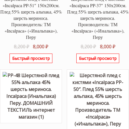
«Incalpaca PP-51″ 150х200см.
«Incalpaca PP-37″ 150х200см.
Плед 55% шерсть альпака, 45%
Плед 55% шерсть альпака, 45%
шерсть мериноса.
шерсть мериноса.
Производитель: ТМ
Производитель: ТМ
«Incalpaca» («Инальпака»),
«Incalpaca» («Инальпака»),
Перу
Перу
Первоначальная
Текущая
Первоначаль
Текущ
8,200
₽
8,000
₽
8,200
₽
8,000
₽
цена
цена:
цена
цена:
Быстрый просмотр
Быстрый просмотр
составляла
8,000 ₽.
составляла
8,000 ₽
8,200 ₽.
8,200 ₽.