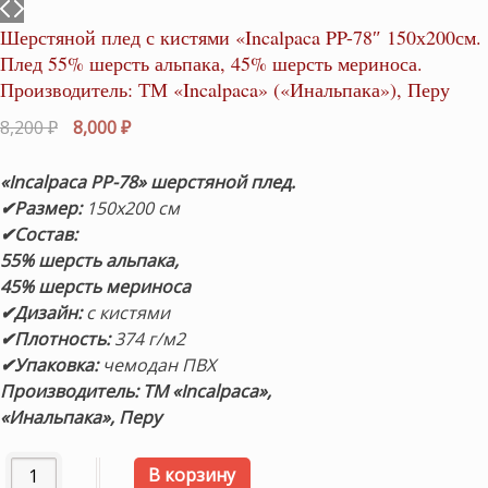
Шерстяной плед с кистями «Incalpaca PP-78″ 150х200см.
Плед 55% шерсть альпака, 45% шерсть мериноса.
Производитель: ТМ «Incalpaca» («Инальпака»), Перу
Первоначальная
Текущая
8,200
₽
8,000
₽
цена
цена:
составляла
8,000 ₽.
«Incalpaca PP-78»
шерстяной плед.
8,200 ₽.
✔Размер:
150х200 см
✔Состав:
55% шерсть альпака,
45% шерсть мериноса
✔Дизайн:
с кистями
✔Плотность:
374 г/м2
✔Упаковка:
чемодан ПВХ
Производитель: ТМ «Incalpaca»,
«Инальпака», Перу
Количество товара Шерстяной плед с кистями «Incalpaca
В корзину