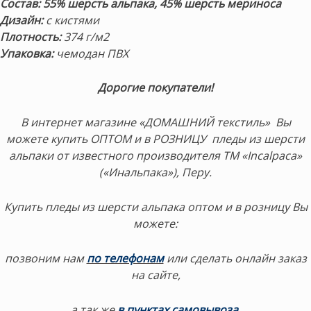
Состав:
55% шерсть альпака,
45% шерсть мериноса
Дизайн:
с кистями
Плотность:
374 г/м2
Упаковка:
чемодан ПВХ
Дорогие покупатели!
В интернет магазине «ДОМАШНИЙ текстиль» Вы
можете купить ОПТОМ и в РОЗНИЦУ пледы из шерсти
альпаки от известного производителя ТМ «Incalpaca»
(«Инальпака»), Перу.
Купить пледы из шерсти альпака оптом и в розницу Вы
можете:
позвоним нам
по телефонам
или сделать онлайн заказ
на сайте,
а так же
в пунктах самовывоза.