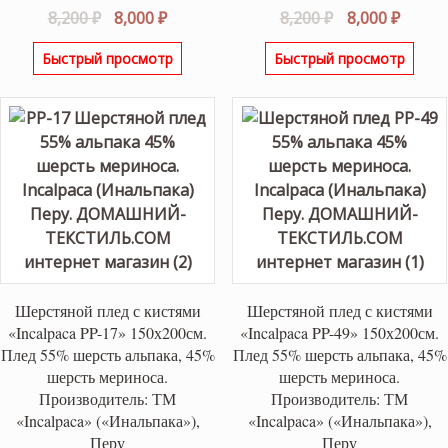
Первоначальная
Текущая
Первоначаль
Текущ
8,200
₽
8,000
₽
8,200
₽
8,000
₽
цена
цена:
цена
цена:
Быстрый просмотр
Быстрый просмотр
составляла
8,000 ₽.
составляла
8,000 ₽
8,200 ₽.
8,200 ₽.
Шерстяной плед с кистями
Шерстяной плед с кистями
«Incalpaca PP-17» 150х200см.
«Incalpaca PP-49» 150х200см.
Плед 55% шерсть альпака, 45%
Плед 55% шерсть альпака, 45%
шерсть мериноса.
шерсть мериноса.
Производитель: ТМ
Производитель: ТМ
«Incalpaca» («Инальпака»),
«Incalpaca» («Инальпака»),
Перу
Перу