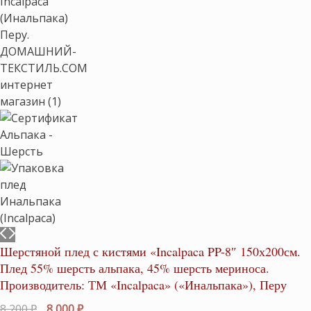
Шерстяной плед с кистями «Incalpaca PP-8″ 150х200см.
Плед 55% шерсть альпака, 45% шерсть мериноса.
Производитель: ТМ «Incalpaca» («Инальпака»), Перу
Первоначальная
Текущая
8,200
₽
8,000
₽