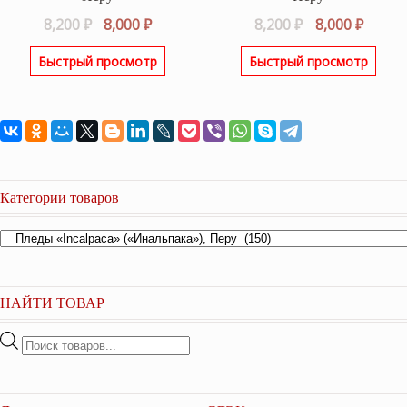
Первоначальная
Текущая
Первоначаль
Текущ
8,200
₽
8,000
₽
8,200
₽
8,000
₽
цена
цена:
цена
цена:
Быстрый просмотр
Быстрый просмотр
составляла
8,000 ₽.
составляла
8,000 ₽
8,200 ₽.
8,200 ₽.
Категории товаров
НАЙТИ ТОВАР
Поиск
товаров