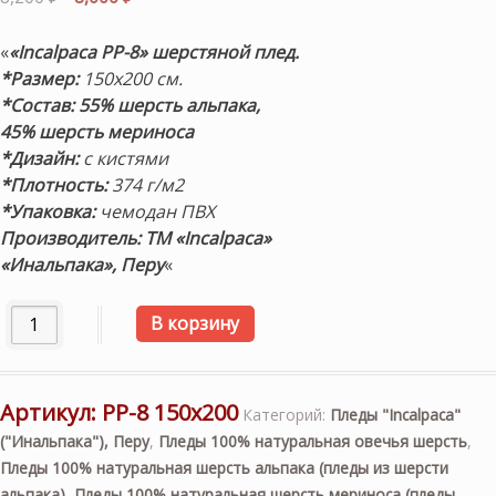
цена
цена:
составляла
8,000 ₽.
«
«Incalpaca PP-8»
шерстяной плед.
8,200 ₽.
*Размер:
150х200 см.
*Состав:
55% шерсть альпака,
45% шерсть мериноса
*Дизайн:
с кистями
*Плотность:
374 г/м2
*Упаковка:
чемодан ПВХ
Производитель: ТМ «Incalpaca»
«Инальпака», Перу
«
Количество товара Шерстяной плед с кистями «Incalpaca
В корзину
Артикул:
PP-8 150х200
Категорий:
Пледы "Incalpaca"
("Инальпака"), Перу
,
Пледы 100% натуральная овечья шерсть
,
Пледы 100% натуральная шерсть альпака (пледы из шерсти
альпака)
,
Пледы 100% натуральная шерсть мериноса (пледы