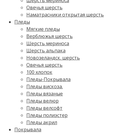
Шерсть мериноса
Овечья шерсть
Наматрасники открытая шерсть
Пледы
Мягкие пледы
Верблюжья шерсть
Шерсть мериноса
Шерсть альпака
Новозеландск. шерсть
Овечья шерсть
100 хлопок
Пледы-Покрывала
Пледы вискоза.
Пледы вязаные
Пледы велюр
Пледы велсофт
Пледы полиэстер
Пледы акрил
Покрывала