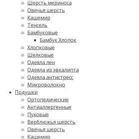
Шерсть мериноса
Овечья шерсть
Кашемир
Тенсель
Бамбуковые
Бамбук Хлопок
Хлопковые
Шелковые
Одеяла лен
Одеяла из эвкалипта
Одеяла антистресс
Микроволокно
Подушки
Ортопедические
Антиаллергенные
Пуховые
Верблюжья шерсть
Овечья шерсть
Кашемир