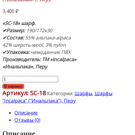
3,400
₽
«SC-18» шарф.
✔Размер:
190/172х30
✔Состав:
55% альпака-alpaca
42% шерсть-wool, 3% nylon
✔Упаковка:
чемоданчик ПВХ
Производитель: ТМ «Incalpaca»
«Инальпака», Перу
Количество
товара
В корзину
Артикул:
SC-18
Шарф
Категории:
Шарфы
,
Шарфы
«SC-
"Incalpaca" ("Инальпака"), Перу
18»
Описание
190/172х30см.
Отзывы (0)
55%
альпака-
Описание