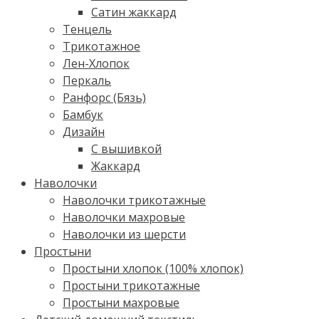
Сатин жаккард
Тенцель
Трикотажное
Лен-Хлопок
Перкаль
Ранфорс (Бязь)
Бамбук
Дизайн
С вышивкой
Жаккард
Наволочки
Наволочки трикотажные
Наволочки махровые
Наволочки из шерсти
Простыни
Простыни хлопок (100% хлопок)
Простыни трикотажные
Простыни махровые