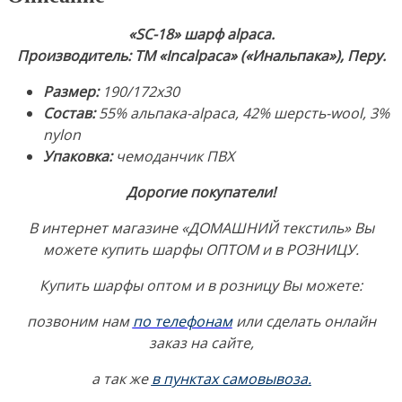
alpaca,
42%
«SC-18» шарф alpaca.
шерсть-
Производитель: ТМ «Incalpaca» («Инальпака»), Перу.
wool,
3%
Размер:
190/172х30
nylon.
Состав:
55% альпака-alpaca, 42% шерсть-wool, 3%
Производитель:
nylon
ТМ
Упаковка:
чемоданчик ПВХ
«Incalpaca»
Дорогие покупатели!
(«Инальпака»),
Перу
В интернет магазине «ДОМАШНИЙ текстиль» Вы
можете купить шарфы ОПТОМ и в РОЗНИЦУ.
Купить шарфы оптом и в розницу Вы можете:
позвоним нам
по телефонам
или сделать онлайн
заказ на сайте,
а так же
в
пунктах самовывоза.